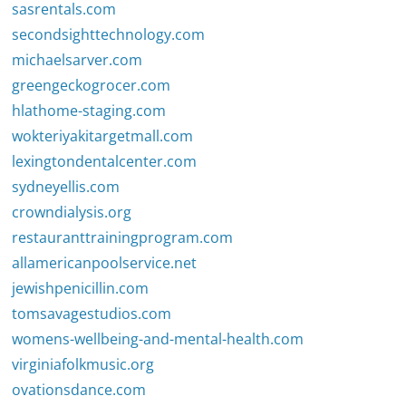
sasrentals.com
secondsighttechnology.com
michaelsarver.com
greengeckogrocer.com
hlathome-staging.com
wokteriyakitargetmall.com
lexingtondentalcenter.com
sydneyellis.com
crowndialysis.org
restauranttrainingprogram.com
allamericanpoolservice.net
jewishpenicillin.com
tomsavagestudios.com
womens-wellbeing-and-mental-health.com
virginiafolkmusic.org
ovationsdance.com