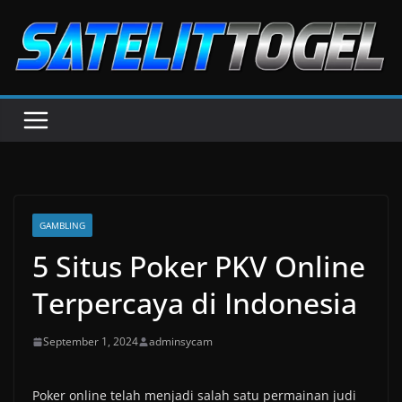
Skip
to
content
GAMBLING
5 Situs Poker PKV Online
Terpercaya di Indonesia
September 1, 2024
adminsycam
Poker online telah menjadi salah satu permainan judi