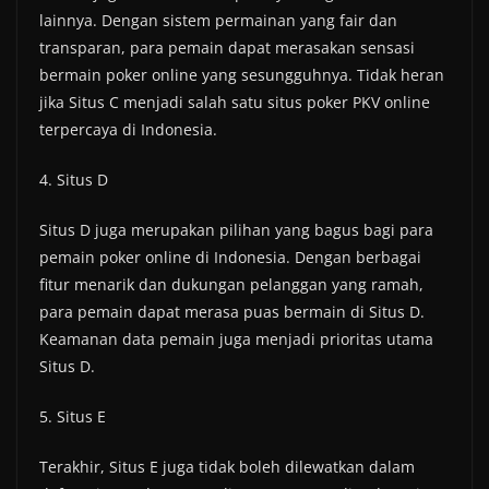
lainnya. Dengan sistem permainan yang fair dan
transparan, para pemain dapat merasakan sensasi
bermain poker online yang sesungguhnya. Tidak heran
jika Situs C menjadi salah satu situs poker PKV online
terpercaya di Indonesia.
4. Situs D
Situs D juga merupakan pilihan yang bagus bagi para
pemain poker online di Indonesia. Dengan berbagai
fitur menarik dan dukungan pelanggan yang ramah,
para pemain dapat merasa puas bermain di Situs D.
Keamanan data pemain juga menjadi prioritas utama
Situs D.
5. Situs E
Terakhir, Situs E juga tidak boleh dilewatkan dalam