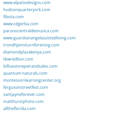
www.elpatiodesigns.com
hudsonquarteryork.com
fibota.com
www.cdgerba.com
parunocentraldemusica.com
www.guardianangelassistedliving.com
trondhjemsturnforening.com
diamondplazakenya.com
tbwredlion.com
billsautorepairandsales.com
quantum-naturals.com
montessorilearningcenter.org
fergusonstreetfest.com
samjayneforever.com
matthurstphoto.com
alltheflorida.com