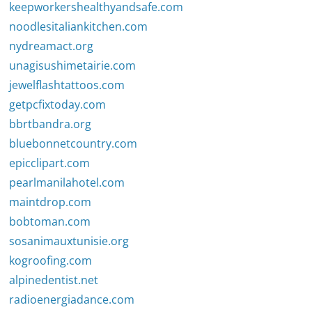
keepworkershealthyandsafe.com
noodlesitaliankitchen.com
nydreamact.org
unagisushimetairie.com
jewelflashtattoos.com
getpcfixtoday.com
bbrtbandra.org
bluebonnetcountry.com
epicclipart.com
pearlmanilahotel.com
maintdrop.com
bobtoman.com
sosanimauxtunisie.org
kogroofing.com
alpinedentist.net
radioenergiadance.com