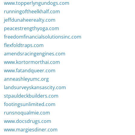
www.topperlyngundogs.com
runningoftheelkhalf.com
jeffdunaheerealty.com
peacestrengthyoga.com
freedomfinancialsolutionsinc.com
flexfoldtraps.com
amendsracingengines.com
www.kortormorthai.com
www.fatandqueer.com
anneashleyumc.org
landsurveyskansascity.com
stpauldeckbuilders.com
footingsunlimited.com
runsnoqualmie.com
www.docsdrugs.com
www.margiesdiner.com