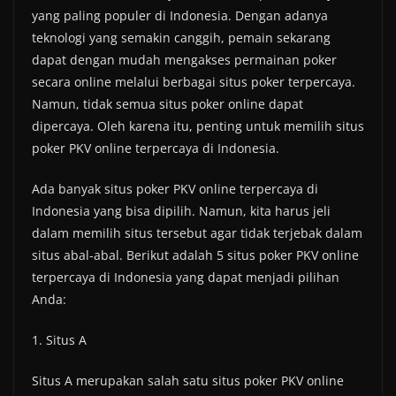
yang paling populer di Indonesia. Dengan adanya
teknologi yang semakin canggih, pemain sekarang
dapat dengan mudah mengakses permainan poker
secara online melalui berbagai situs poker terpercaya.
Namun, tidak semua situs poker online dapat
dipercaya. Oleh karena itu, penting untuk memilih situs
poker PKV online terpercaya di Indonesia.
Ada banyak situs poker PKV online terpercaya di
Indonesia yang bisa dipilih. Namun, kita harus jeli
dalam memilih situs tersebut agar tidak terjebak dalam
situs abal-abal. Berikut adalah 5 situs poker PKV online
terpercaya di Indonesia yang dapat menjadi pilihan
Anda:
1. Situs A
Situs A merupakan salah satu situs poker PKV online