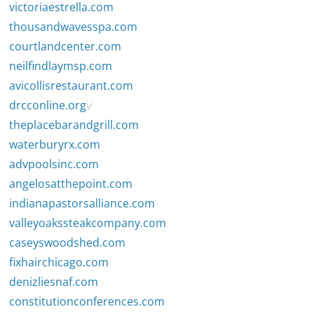
victoriaestrella.com
thousandwavesspa.com
courtlandcenter.com
neilfindlaymsp.com
avicollisrestaurant.com
drcconline.org
v
theplacebarandgrill.com
waterburyrx.com
advpoolsinc.com
angelosatthepoint.com
indianapastorsalliance.com
valleyoakssteakcompany.com
caseyswoodshed.com
fixhairchicago.com
denizliesnaf.com
constitutionconferences.com