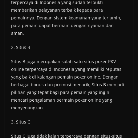
terpercaya di Indonesia yang sudah terbukti
memberikan pelayanan terbaik kepada para
pemainnya. Dengan sistem keamanan yang terjamin,
para pemain dapat bermain dengan nyaman dan
aman.
2. Situs B
Situs B juga merupakan salah satu situs poker PKV
online terpercaya di Indonesia yang memiliki reputasi
yang baik di kalangan pemain poker online. Dengan
berbagai bonus dan promosi menarik, Situs B menjadi
pilihan yang tepat bagi para pemain yang ingin
mencari pengalaman bermain poker online yang
menyenangkan.
3. Situs C
Situs C juga tidak kalah terpercaya dengan situs-situs