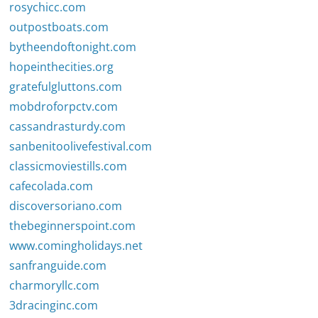
rosychicc.com
outpostboats.com
bytheendoftonight.com
hopeinthecities.org
gratefulgluttons.com
mobdroforpctv.com
cassandrasturdy.com
sanbenitoolivefestival.com
classicmoviestills.com
cafecolada.com
discoversoriano.com
thebeginnerspoint.com
www.comingholidays.net
sanfranguide.com
charmoryllc.com
3dracinginc.com