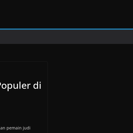
opuler di
gan pemain judi