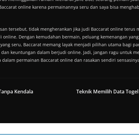
Baccarat online karena permainannya seru dan saya bisa mengha
an tersebut, tidak mengherankan jika judi Baccarat online terus 
i online. Dengan kemudahan bermain, peluang kemenangan yang 
yang seru, Baccarat memang layak menjadi pilihan utama bagi p
dan keuntungan dalam berjudi online. Jadi, jangan ragu untuk m
dalam permainan Baccarat online dan rasakan sendiri sensasinya
 Tanpa Kendala
Teknik Memilih Data Togel