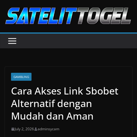
Skip
to
content
GAMBLING
Cara Akses Link Sbobet
Alternatif dengan
Mudah dan Aman
July 2, 2026
adminsycam