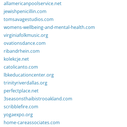
allamericanpoolservice.net
jewishpenicillin.com
tomsavagestudios.com
womens-wellbeing-and-mental-health.com
virginiafolkmusic.org
ovationsdance.com
ribandrhein.com
kolekcje.net
catolicanto.com
lbkeducationcenter.org
trinityriverdallas.org
perfectplace.net
3seasonsthaibistrooakland.com
scribblefire.com
yogaexpo.org
home-careassociates.com