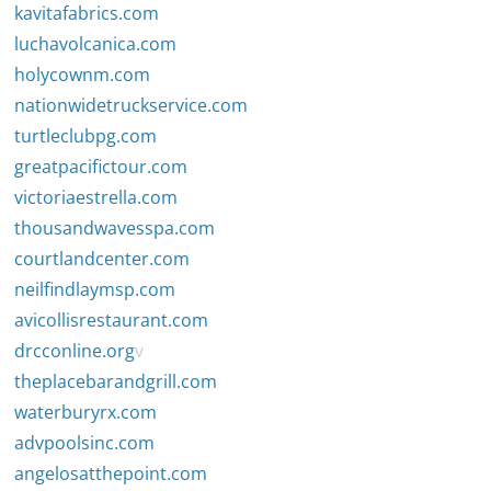
kavitafabrics.com
luchavolcanica.com
holycownm.com
nationwidetruckservice.com
turtleclubpg.com
greatpacifictour.com
victoriaestrella.com
thousandwavesspa.com
courtlandcenter.com
neilfindlaymsp.com
avicollisrestaurant.com
drcconline.org
v
theplacebarandgrill.com
waterburyrx.com
advpoolsinc.com
angelosatthepoint.com