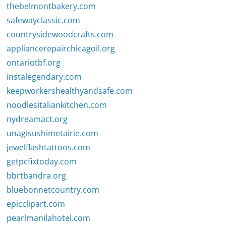
thebelmontbakery.com
safewayclassic.com
countrysidewoodcrafts.com
appliancerepairchicagoil.org
ontariotbf.org
instalegendary.com
keepworkershealthyandsafe.com
noodlesitaliankitchen.com
nydreamact.org
unagisushimetairie.com
jewelflashtattoos.com
getpcfixtoday.com
bbrtbandra.org
bluebonnetcountry.com
epicclipart.com
pearlmanilahotel.com