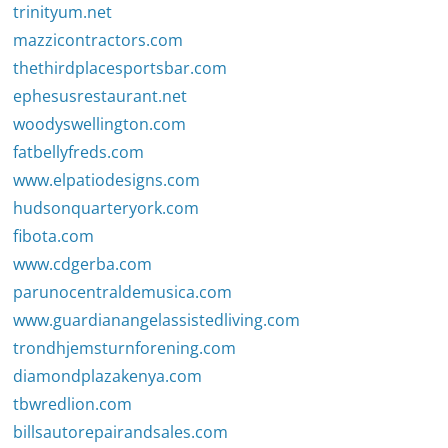
trinityum.net
mazzicontractors.com
thethirdplacesportsbar.com
ephesusrestaurant.net
woodyswellington.com
fatbellyfreds.com
www.elpatiodesigns.com
hudsonquarteryork.com
fibota.com
www.cdgerba.com
parunocentraldemusica.com
www.guardianangelassistedliving.com
trondhjemsturnforening.com
diamondplazakenya.com
tbwredlion.com
billsautorepairandsales.com