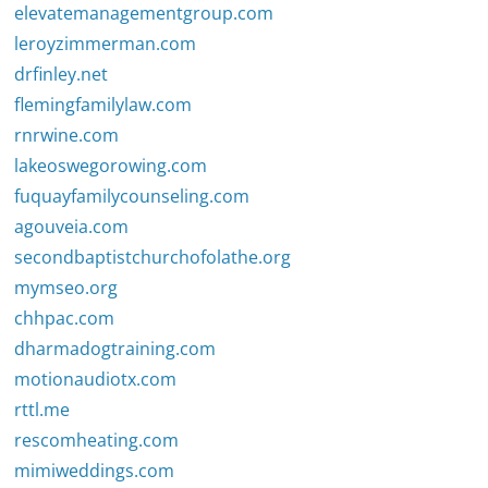
elevatemanagementgroup.com
leroyzimmerman.com
drfinley.net
flemingfamilylaw.com
rnrwine.com
lakeoswegorowing.com
fuquayfamilycounseling.com
agouveia.com
secondbaptistchurchofolathe.org
mymseo.org
chhpac.com
dharmadogtraining.com
motionaudiotx.com
rttl.me
rescomheating.com
mimiweddings.com