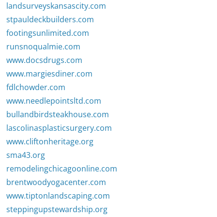
landsurveyskansascity.com
stpauldeckbuilders.com
footingsunlimited.com
runsnoqualmie.com
www.docsdrugs.com
www.margiesdiner.com
fdlchowder.com
www.needlepointsltd.com
bullandbirdsteakhouse.com
lascolinasplasticsurgery.com
www.cliftonheritage.org
sma43.org
remodelingchicagoonline.com
brentwoodyogacenter.com
www.tiptonlandscaping.com
steppingupstewardship.org