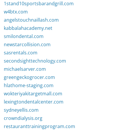
1stand10sportsbarandgrill.com
w4btx.com
angelstouchnaillash.com
kabbalahacademy.net
smilondental.com
newstarcollision.com
sasrentals.com
secondsighttechnology.com
michaelsarver.com
greengeckogrocer.com
hlathome-staging.com
wokteriyakitargetmall.com
lexingtondentalcenter.com
sydneyellis.com
crowndialysis.org
restauranttrainingprogram.com