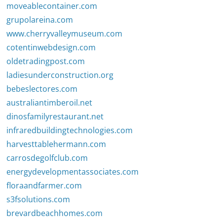
moveablecontainer.com
grupolareina.com
www.cherryvalleymuseum.com
cotentinwebdesign.com
oldetradingpost.com
ladiesunderconstruction.org
bebeslectores.com
australiantimberoil.net
dinosfamilyrestaurant.net
infraredbuildingtechnologies.com
harvesttablehermann.com
carrosdegolfclub.com
energydevelopmentassociates.com
floraandfarmer.com
s3fsolutions.com
brevardbeachhomes.com