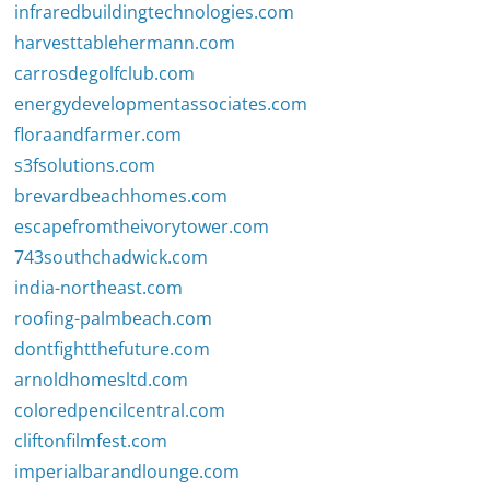
infraredbuildingtechnologies.com
harvesttablehermann.com
carrosdegolfclub.com
energydevelopmentassociates.com
floraandfarmer.com
s3fsolutions.com
brevardbeachhomes.com
escapefromtheivorytower.com
743southchadwick.com
india-northeast.com
roofing-palmbeach.com
dontfightthefuture.com
arnoldhomesltd.com
coloredpencilcentral.com
cliftonfilmfest.com
imperialbarandlounge.com