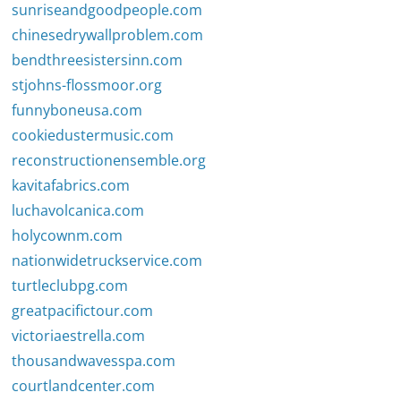
sunriseandgoodpeople.com
chinesedrywallproblem.com
bendthreesistersinn.com
stjohns-flossmoor.org
funnyboneusa.com
cookiedustermusic.com
reconstructionensemble.org
kavitafabrics.com
luchavolcanica.com
holycownm.com
nationwidetruckservice.com
turtleclubpg.com
greatpacifictour.com
victoriaestrella.com
thousandwavesspa.com
courtlandcenter.com