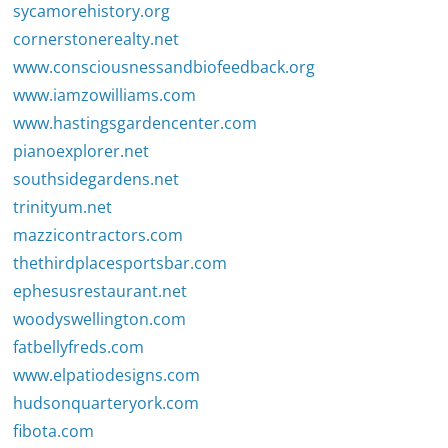
sycamorehistory.org
cornerstonerealty.net
www.consciousnessandbiofeedback.org
www.iamzowilliams.com
www.hastingsgardencenter.com
pianoexplorer.net
southsidegardens.net
trinityum.net
mazzicontractors.com
thethirdplacesportsbar.com
ephesusrestaurant.net
woodyswellington.com
fatbellyfreds.com
www.elpatiodesigns.com
hudsonquarteryork.com
fibota.com