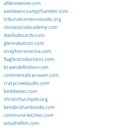
alliknownow.com
eastlewiscountychamber.com
tribunalcontenciosobc.org
sloclassicalacademy.com
dasilvaboards.com
glennabatson.com
strayhornmarina.com
flaglerproductions.com
brawndefinition.com
continentalicecream.com
crazycreekquilts.com
binkdavies.com
christchurchpdx.org
kenabrahambooks.com
commune-kitchen.com
amuthefilm.com