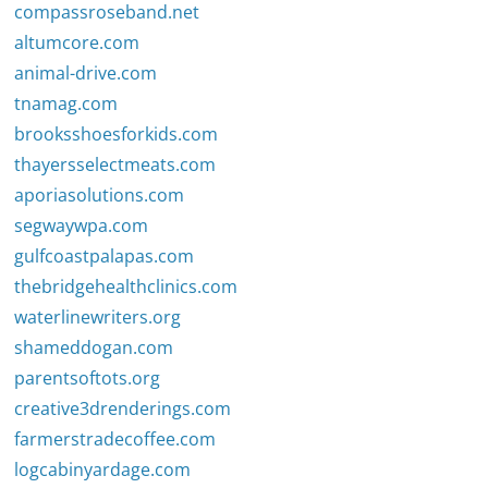
compassroseband.net
altumcore.com
animal-drive.com
tnamag.com
brooksshoesforkids.com
thayersselectmeats.com
aporiasolutions.com
segwaywpa.com
gulfcoastpalapas.com
thebridgehealthclinics.com
waterlinewriters.org
shameddogan.com
parentsoftots.org
creative3drenderings.com
farmerstradecoffee.com
logcabinyardage.com