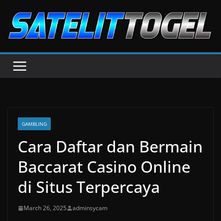
Skip
to
content
GAMBLING
Cara Daftar dan Bermain
Baccarat Casino Online
di Situs Terpercaya
March 26, 2025
adminsycam