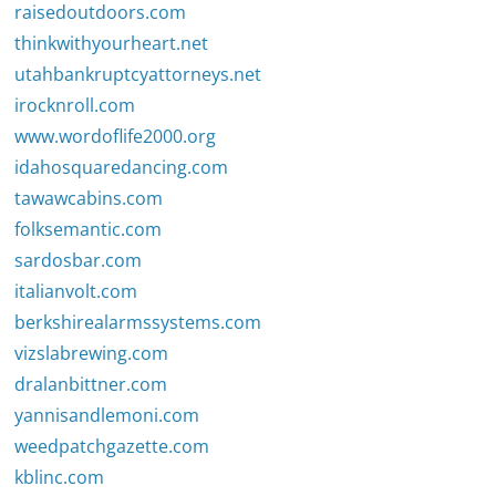
raisedoutdoors.com
thinkwithyourheart.net
utahbankruptcyattorneys.net
irocknroll.com
www.wordoflife2000.org
idahosquaredancing.com
tawawcabins.com
folksemantic.com
sardosbar.com
italianvolt.com
berkshirealarmssystems.com
vizslabrewing.com
dralanbittner.com
yannisandlemoni.com
weedpatchgazette.com
kblinc.com