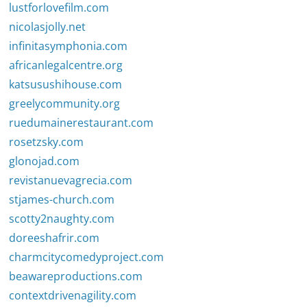
lustforlovefilm.com
nicolasjolly.net
infinitasymphonia.com
africanlegalcentre.org
katsusushihouse.com
greelycommunity.org
ruedumainerestaurant.com
rosetzsky.com
glonojad.com
revistanuevagrecia.com
stjames-church.com
scotty2naughty.com
doreeshafrir.com
charmcitycomedyproject.com
beawareproductions.com
contextdrivenagility.com