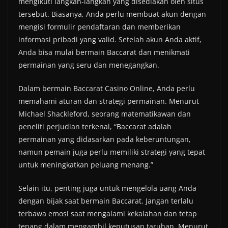
mengikuti langkah-langkah yang disediakan oleh situs
tersebut. Biasanya, Anda perlu membuat akun dengan
mengisi formulir pendaftaran dan memberikan
informasi pribadi yang valid. Setelah akun Anda aktif,
Anda bisa mulai bermain Baccarat dan menikmati
permainan yang seru dan menegangkan.
Dalam bermain Baccarat Casino Online, Anda perlu
memahami aturan dan strategi permainan. Menurut
Michael Shackleford, seorang matematikawan dan
peneliti perjudian terkenal, “Baccarat adalah
permainan yang didasarkan pada keberuntungan,
namun pemain juga perlu memiliki strategi yang tepat
untuk meningkatkan peluang menang.”
Selain itu, penting juga untuk mengelola uang Anda
dengan bijak saat bermain Baccarat. Jangan terlalu
terbawa emosi saat mengalami kekalahan dan tetap
tenang dalam mengambil keputusan taruhan. Menurut