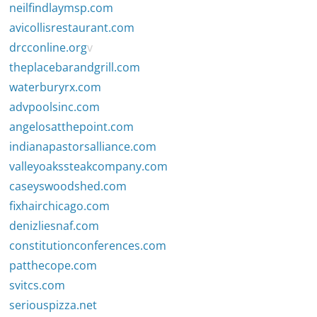
neilfindlaymsp.com
avicollisrestaurant.com
drcconline.org
v
theplacebarandgrill.com
waterburyrx.com
advpoolsinc.com
angelosatthepoint.com
indianapastorsalliance.com
valleyoakssteakcompany.com
caseyswoodshed.com
fixhairchicago.com
denizliesnaf.com
constitutionconferences.com
patthecope.com
svitcs.com
seriouspizza.net