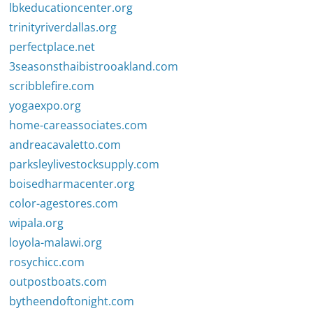
lbkeducationcenter.org
trinityriverdallas.org
perfectplace.net
3seasonsthaibistrooakland.com
scribblefire.com
yogaexpo.org
home-careassociates.com
andreacavaletto.com
parksleylivestocksupply.com
boisedharmacenter.org
color-agestores.com
wipala.org
loyola-malawi.org
rosychicc.com
outpostboats.com
bytheendoftonight.com