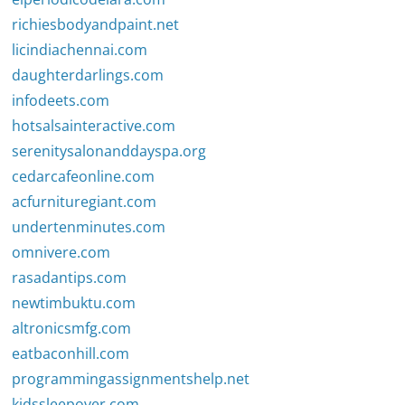
richiesbodyandpaint.net
licindiachennai.com
daughterdarlings.com
infodeets.com
hotsalsainteractive.com
serenitysalonanddayspa.org
cedarcafeonline.com
acfurnituregiant.com
undertenminutes.com
omnivere.com
rasadantips.com
newtimbuktu.com
altronicsmfg.com
eatbaconhill.com
programmingassignmentshelp.net
kidssleepover.com