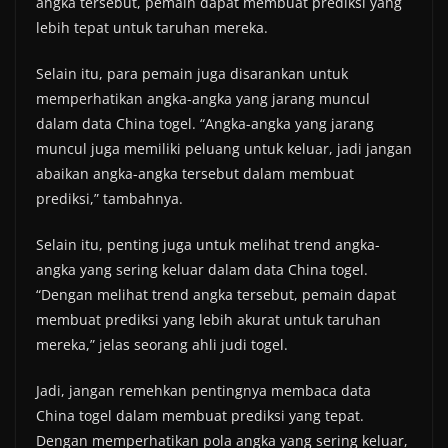
angka tersebut, pemain dapat membuat prediksi yang
lebih tepat untuk taruhan mereka.
Selain itu, para pemain juga disarankan untuk
memperhatikan angka-angka yang jarang muncul
dalam data China togel. “Angka-angka yang jarang
muncul juga memiliki peluang untuk keluar, jadi jangan
abaikan angka-angka tersebut dalam membuat
prediksi,” tambahnya.
Selain itu, penting juga untuk melihat trend angka-
angka yang sering keluar dalam data China togel.
“Dengan melihat trend angka tersebut, pemain dapat
membuat prediksi yang lebih akurat untuk taruhan
mereka,” jelas seorang ahli judi togel.
Jadi, jangan remehkan pentingnya membaca data
China togel dalam membuat prediksi yang tepat.
Dengan memperhatikan pola angka yang sering keluar,