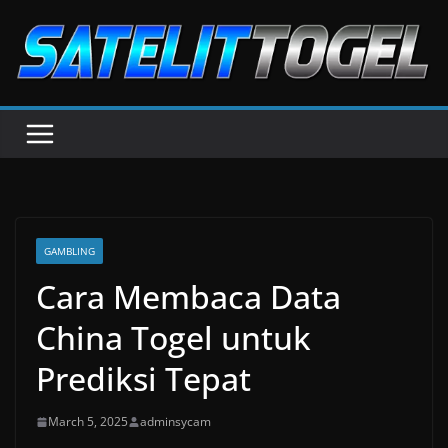
Skip
to
content
GAMBLING
Cara Membaca Data
China Togel untuk
Prediksi Tepat
March 5, 2025
adminsycam