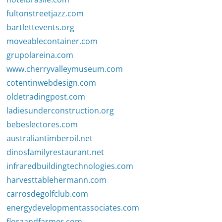
fultonstreetjazz.com
bartlettevents.org
moveablecontainer.com
grupolareina.com
www.cherryvalleymuseum.com
cotentinwebdesign.com
oldetradingpost.com
ladiesunderconstruction.org
bebeslectores.com
australiantimberoil.net
dinosfamilyrestaurant.net
infraredbuildingtechnologies.com
harvesttablehermann.com
carrosdegolfclub.com
energydevelopmentassociates.com
floraandfarmer.com