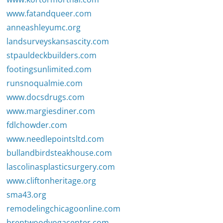
www.fatandqueer.com
anneashleyumc.org
landsurveyskansascity.com
stpauldeckbuilders.com
footingsunlimited.com
runsnoqualmie.com
www.docsdrugs.com
www.margiesdiner.com
fdlchowder.com
www.needlepointsltd.com
bullandbirdsteakhouse.com
lascolinasplasticsurgery.com
www.cliftonheritage.org
sma43.org
remodelingchicagoonline.com
brentwoodyogacenter.com