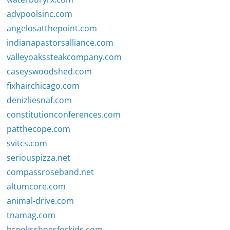
advpoolsinc.com
angelosatthepoint.com
indianapastorsalliance.com
valleyoakssteakcompany.com
caseyswoodshed.com
fixhairchicago.com
denizliesnaf.com
constitutionconferences.com
patthecope.com
svitcs.com
seriouspizza.net
compassroseband.net
altumcore.com
animal-drive.com
tnamag.com
brooksshoesforkids.com