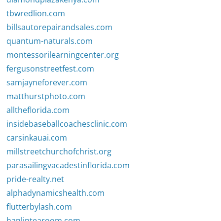
tbwredlion.com
billsautorepairandsales.com
quantum-naturals.com
montessorilearningcenter.org
fergusonstreetfest.com
samjayneforever.com
matthurstphoto.com
alltheflorida.com
insidebaseballcoachesclinic.com
carsinkauai.com
millstreetchurchofchrist.org
parasailingvacadestinflorida.com
pride-realty.net
alphadynamicshealth.com
flutterbylash.com
hanlintearoom.com