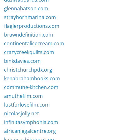
glennabatson.com
strayhornmarina.com
flaglerproductions.com
brawndefinition.com
continentalicecream.com
crazycreekquilts.com
binkdavies.com
christchurchpdx.org
kenabrahambooks.com
commune-kitchen.com
amuthefilm.com
lustforlovefilm.com
nicolasjolly.net
infinitasymphonia.com
africanlegalcentre.org
katsusushihouse.com