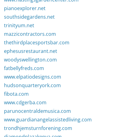
pianoexplorer.net
southsidegardens.net
trinityum.net
mazzicontractors.com
thethirdplacesportsbar.com
ephesusrestaurant.net
woodyswellington.com
fatbellyfreds.com
www.elpatiodesigns.com
hudsonquarteryork.com
fibota.com
www.cdgerba.com
parunocentraldemusica.com
www.guardianangelassistedliving.com
trondhjemsturnforening.com
diamondplazakenya.com