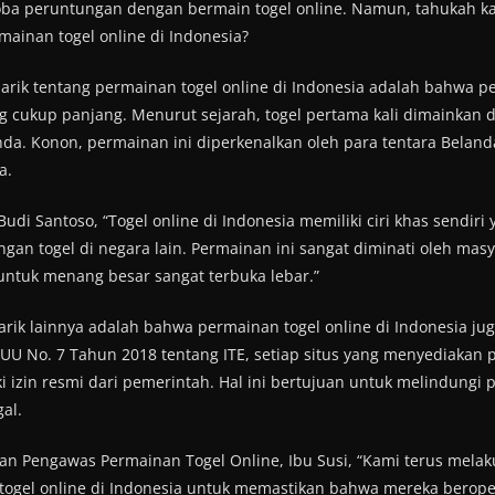
oba peruntungan dengan bermain togel online. Namun, tahukah k
mainan togel online di Indonesia?
narik tentang permainan togel online di Indonesia adalah bahwa p
ng cukup panjang. Menurut sejarah, togel pertama kali dimainkan 
nda. Konon, permainan ini diperkenalkan oleh para tentara Belan
a.
Budi Santoso, “Togel online di Indonesia memiliki ciri khas sendiri
n togel di negara lain. Permainan ini sangat diminati oleh masy
ntuk menang besar sangat terbuka lebar.”
narik lainnya adalah bahwa permainan togel online di Indonesia ju
 UU No. 7 Tahun 2018 tentang ITE, setiap situs yang menyediakan 
i izin resmi dari pemerintah. Hal ini bertujuan untuk melindungi 
gal.
n Pengawas Permainan Togel Online, Ibu Susi, “Kami terus mel
s togel online di Indonesia untuk memastikan bahwa mereka berop