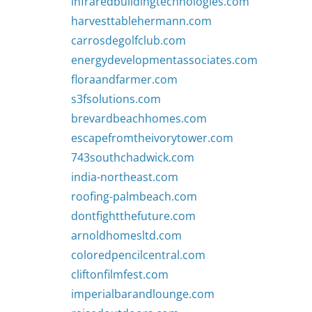
infraredbuildingtechnologies.com
harvesttablehermann.com
carrosdegolfclub.com
energydevelopmentassociates.com
floraandfarmer.com
s3fsolutions.com
brevardbeachhomes.com
escapefromtheivorytower.com
743southchadwick.com
india-northeast.com
roofing-palmbeach.com
dontfightthefuture.com
arnoldhomesltd.com
coloredpencilcentral.com
cliftonfilmfest.com
imperialbarandlounge.com