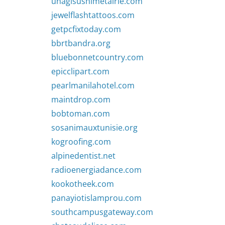
unagisushimetairie.com
jewelflashtattoos.com
getpcfixtoday.com
bbrtbandra.org
bluebonnetcountry.com
epicclipart.com
pearlmanilahotel.com
maintdrop.com
bobtoman.com
sosanimauxtunisie.org
kogroofing.com
alpinedentist.net
radioenergiadance.com
kookotheek.com
panayiotislamprou.com
southcampusgateway.com