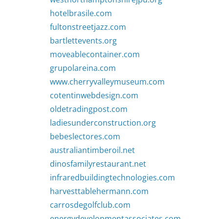
hotelbrasile.com
fultonstreetjazz.com
bartlettevents.org
moveablecontainer.com
grupolareina.com
www.cherryvalleymuseum.com
cotentinwebdesign.com
oldetradingpost.com
ladiesunderconstruction.org
bebeslectores.com
australiantimberoil.net
dinosfamilyrestaurant.net
infraredbuildingtechnologies.com
harvesttablehermann.com
carrosdegolfclub.com
energydevelopmentassociates.com