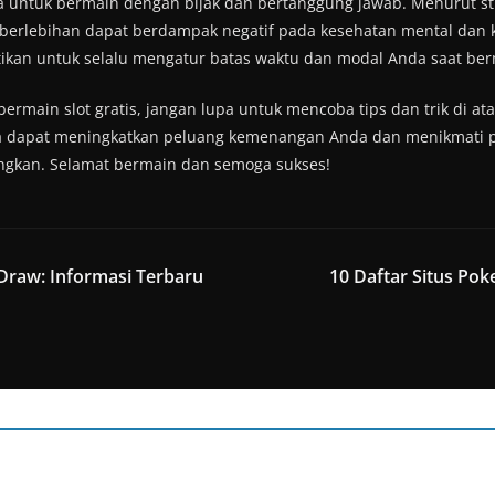
pa untuk bermain dengan bijak dan bertanggung jawab. Menurut st
 berlebihan dapat berdampak negatif pada kesehatan mental dan
tikan untuk selalu mengatur batas waktu dan modal Anda saat berm
 bermain slot gratis, jangan lupa untuk mencoba tips dan trik di at
a dapat meningkatkan peluang kemenangan Anda dan menikmati
ngkan. Selamat bermain dan semoga sukses!
Draw: Informasi Terbaru
10 Daftar Situs Pok