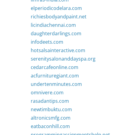
elperiodicodelara.com
richiesbodyandpaint.net
licindiachennai.com
daughterdarlings.com
infodeets.com
hotsalsainteractive.com
serenitysalonanddayspa.org
cedarcafeonline.com
acfurnituregiant.com
undertenminutes.com
omnivere.com
rasadantips.com
newtimbuktu.com
altronicsmfg.com
eatbaconhill.com
programmingassignmentshelp.net