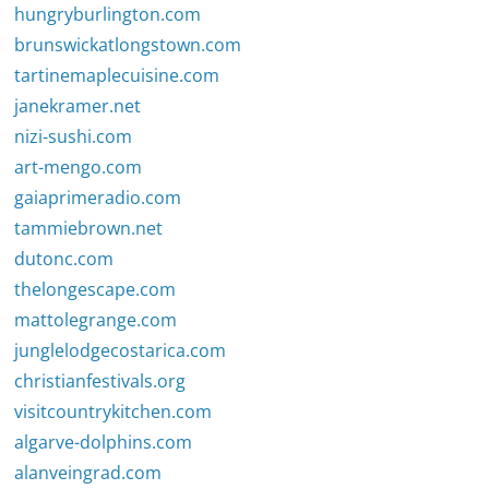
hungryburlington.com
brunswickatlongstown.com
tartinemaplecuisine.com
janekramer.net
nizi-sushi.com
art-mengo.com
gaiaprimeradio.com
tammiebrown.net
dutonc.com
thelongescape.com
mattolegrange.com
junglelodgecostarica.com
christianfestivals.org
visitcountrykitchen.com
algarve-dolphins.com
alanveingrad.com