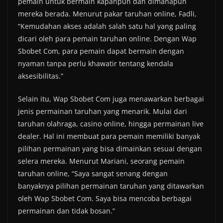
pemain untuk bermain kapanpun dan dimanapun
mereka berada. Menurut pakar taruhan online, Fadli,
“Kemudahan akses adalah salah satu hal yang paling
dicari oleh para pemain taruhan online. Dengan Wap
Sbobet Com, para pemain dapat bermain dengan
nyaman tanpa perlu khawatir tentang kendala
aksesibilitas.”
Selain itu, Wap Sbobet Com juga menawarkan berbagai
jenis permainan taruhan yang menarik. Mulai dari
taruhan olahraga, casino online, hingga permainan live
dealer. Hal ini membuat para pemain memiliki banyak
pilihan permainan yang bisa dimainkan sesuai dengan
selera mereka. Menurut Mariani, seorang pemain
taruhan online, “Saya sangat senang dengan
banyaknya pilihan permainan taruhan yang ditawarkan
oleh Wap Sbobet Com. Saya bisa mencoba berbagai
permainan dan tidak bosan.”