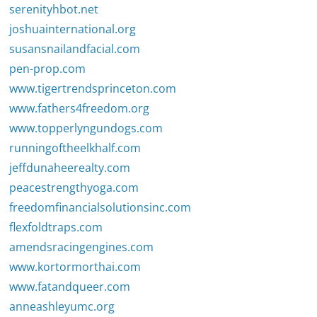
serenityhbot.net
joshuainternational.org
susansnailandfacial.com
pen-prop.com
www.tigertrendsprinceton.com
www.fathers4freedom.org
www.topperlyngundogs.com
runningoftheelkhalf.com
jeffdunaheerealty.com
peacestrengthyoga.com
freedomfinancialsolutionsinc.com
flexfoldtraps.com
amendsracingengines.com
www.kortormorthai.com
www.fatandqueer.com
anneashleyumc.org