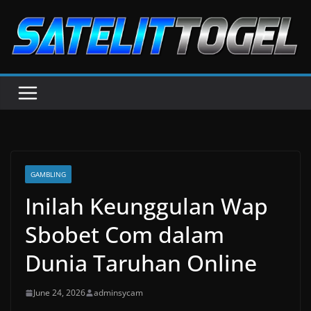
Skip
to
content
GAMBLING
Inilah Keunggulan Wap
Sbobet Com dalam
Dunia Taruhan Online
June 24, 2026
adminsycam