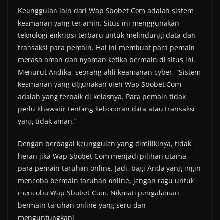
Keunggulan lain dari Wap Sbobet Com adalah sistem
keamanan yang terjamin. Situs ini menggunakan
teknologi enkripsi terbaru untuk melindungi data dan
transaksi para pemain. Hal ini membuat para pemain
merasa aman dan nyaman ketika bermain di situs ini.
Menurut Andika, seorang ahli keamanan cyber, “Sistem
keamanan yang digunakan oleh Wap Sbobet Com
adalah yang terbaik di kelasnya. Para pemain tidak
perlu khawatir tentang kebocoran data atau transaksi
yang tidak aman.”
Dengan berbagai keunggulan yang dimilikinya, tidak
heran jika Wap Sbobet Com menjadi pilihan utama
para pemain taruhan online. Jadi, bagi Anda yang ingin
mencoba bermain taruhan online, jangan ragu untuk
mencoba Wap Sbobet Com. Nikmati pengalaman
bermain taruhan online yang seru dan
menguntungkan!