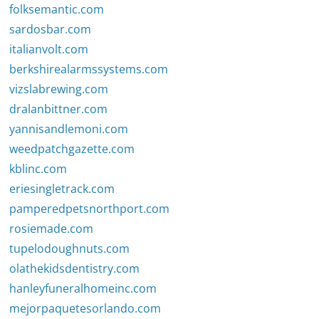
folksemantic.com
sardosbar.com
italianvolt.com
berkshirealarmssystems.com
vizslabrewing.com
dralanbittner.com
yannisandlemoni.com
weedpatchgazette.com
kblinc.com
eriesingletrack.com
pamperedpetsnorthport.com
rosiemade.com
tupelodoughnuts.com
olathekidsdentistry.com
hanleyfuneralhomeinc.com
mejorpaquetesorlando.com