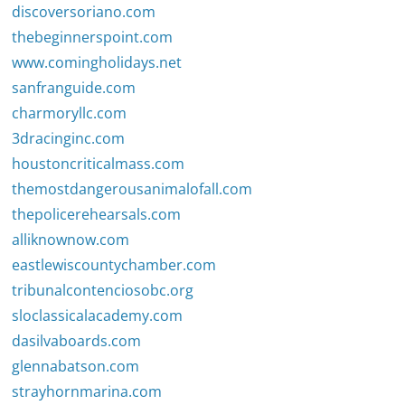
discoversoriano.com
thebeginnerspoint.com
www.comingholidays.net
sanfranguide.com
charmoryllc.com
3dracinginc.com
houstoncriticalmass.com
themostdangerousanimalofall.com
thepolicerehearsals.com
alliknownow.com
eastlewiscountychamber.com
tribunalcontenciosobc.org
sloclassicalacademy.com
dasilvaboards.com
glennabatson.com
strayhornmarina.com