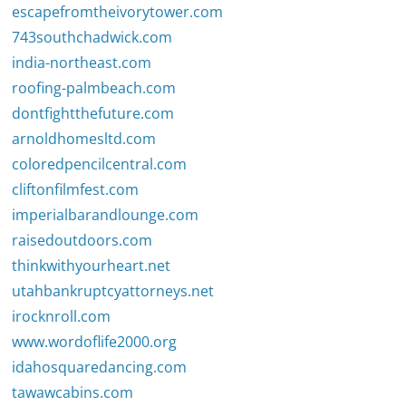
escapefromtheivorytower.com
743southchadwick.com
india-northeast.com
roofing-palmbeach.com
dontfightthefuture.com
arnoldhomesltd.com
coloredpencilcentral.com
cliftonfilmfest.com
imperialbarandlounge.com
raisedoutdoors.com
thinkwithyourheart.net
utahbankruptcyattorneys.net
irocknroll.com
www.wordoflife2000.org
idahosquaredancing.com
tawawcabins.com