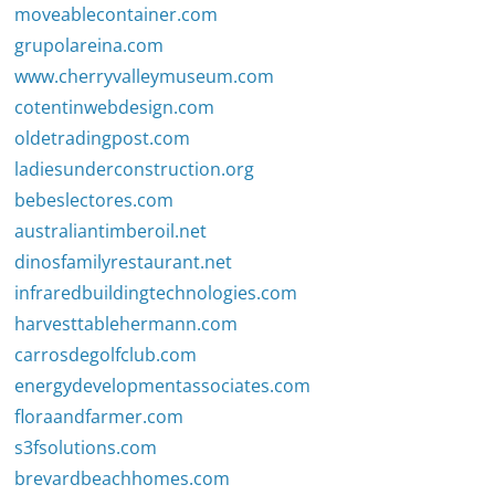
moveablecontainer.com
grupolareina.com
www.cherryvalleymuseum.com
cotentinwebdesign.com
oldetradingpost.com
ladiesunderconstruction.org
bebeslectores.com
australiantimberoil.net
dinosfamilyrestaurant.net
infraredbuildingtechnologies.com
harvesttablehermann.com
carrosdegolfclub.com
energydevelopmentassociates.com
floraandfarmer.com
s3fsolutions.com
brevardbeachhomes.com