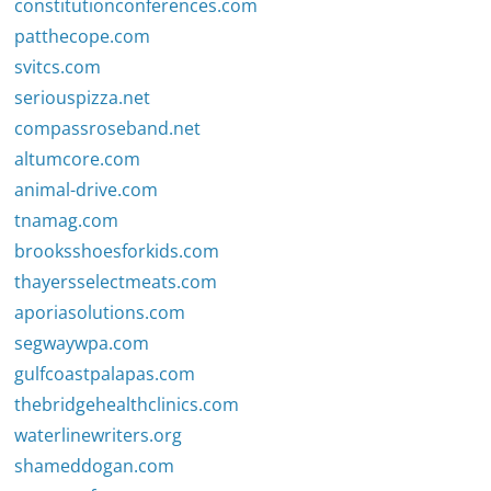
constitutionconferences.com
patthecope.com
svitcs.com
seriouspizza.net
compassroseband.net
altumcore.com
animal-drive.com
tnamag.com
brooksshoesforkids.com
thayersselectmeats.com
aporiasolutions.com
segwaywpa.com
gulfcoastpalapas.com
thebridgehealthclinics.com
waterlinewriters.org
shameddogan.com