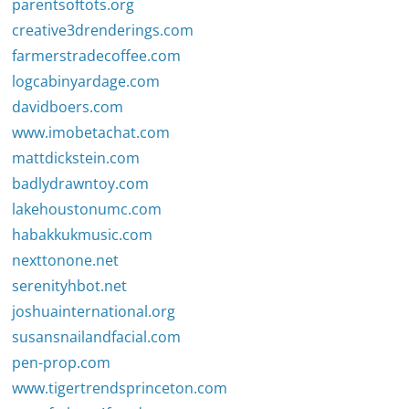
parentsoftots.org
creative3drenderings.com
farmerstradecoffee.com
logcabinyardage.com
davidboers.com
www.imobetachat.com
mattdickstein.com
badlydrawntoy.com
lakehoustonumc.com
habakkukmusic.com
nexttonone.net
serenityhbot.net
joshuainternational.org
susansnailandfacial.com
pen-prop.com
www.tigertrendsprinceton.com