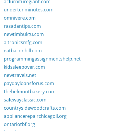
acfurnituregiant.com
undertenminutes.com
omnivere.com
rasadantips.com
newtimbuktu.com
altronicsmfg.com
eatbaconhill.com
programmingassignmentshelp.net
kidssleepover.com
newtravels.net
paydayloansforus.com
thebelmontbakery.com
safewayclassic.com
countrysidewoodcrafts.com
appliancerepairchicagoil.org
ontariotbf.org