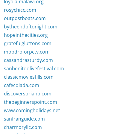
loyola-malawi.org
rosychicc.com
outpostboats.com
bytheendoftonight.com
hopeinthecities.org
gratefulgluttons.com
mobdroforpctv.com
cassandrasturdy.com
sanbenitoolivefestival.com
classicmoviestills.com
cafecolada.com
discoversoriano.com
thebeginnerspoint.com
www.comingholidays.net
sanfranguide.com
charmoryllc.com