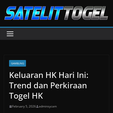
Skip
to
content
GAMBLING
Keluaran HK Hari Ini:
Trend dan Perkiraan
Togel HK
February 5, 2026
adminsycam