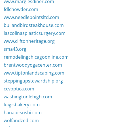
www.margiesdiner.com
fdlchowder.com
www.needlepointsltd.com
bullandbirdsteakhouse.com
lascolinasplasticsurgery.com
www.cliftonheritage.org
sma43.org
remodelingchicagoonline.com
brentwoodyogacenter.com
www.tiptonlandscaping.com
steppingupstewardship.org
ccvoptica.com
washingtonlehigh.com
luigisbakery.com
hanabi-sushi.com
wolfandzed.com