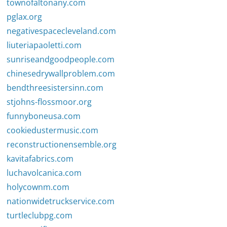
townofaltonany.com
pglax.org
negativespacecleveland.com
liuteriapaoletti.com
sunriseandgoodpeople.com
chinesedrywallproblem.com
bendthreesistersinn.com
stjohns-flossmoor.org
funnyboneusa.com
cookiedustermusic.com
reconstructionensemble.org
kavitafabrics.com
luchavolcanica.com
holycownm.com
nationwidetruckservice.com
turtleclubpg.com