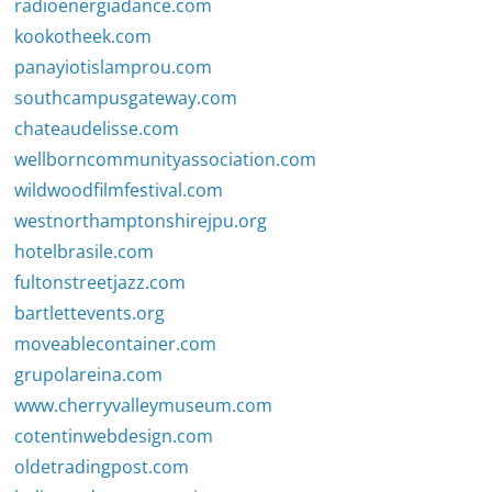
radioenergiadance.com
kookotheek.com
panayiotislamprou.com
southcampusgateway.com
chateaudelisse.com
wellborncommunityassociation.com
wildwoodfilmfestival.com
westnorthamptonshirejpu.org
hotelbrasile.com
fultonstreetjazz.com
bartlettevents.org
moveablecontainer.com
grupolareina.com
www.cherryvalleymuseum.com
cotentinwebdesign.com
oldetradingpost.com