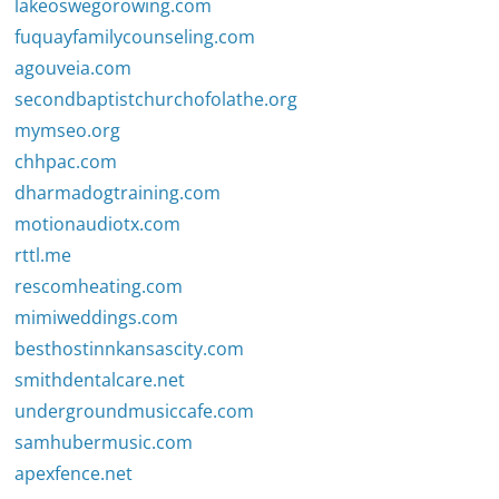
lakeoswegorowing.com
fuquayfamilycounseling.com
agouveia.com
secondbaptistchurchofolathe.org
mymseo.org
chhpac.com
dharmadogtraining.com
motionaudiotx.com
rttl.me
rescomheating.com
mimiweddings.com
besthostinnkansascity.com
smithdentalcare.net
undergroundmusiccafe.com
samhubermusic.com
apexfence.net