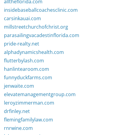
alltheflorida.com
insidebaseballcoachesclinic.com
carsinkauai.com
millstreetchurchofchrist.org
parasailingvacadestinflorida.com
pride-realty.net
alphadynamicshealth.com
flutterbylash.com
hanlintearoom.com
funnyduckfarms.com
jenwaite.com
elevatemanagementgroup.com
leroyzimmerman.com
drfinley.net
flemingfamilylaw.com
rnrwine.com