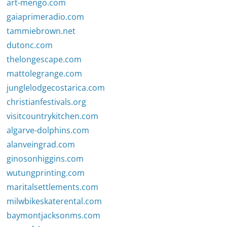
art-mengo.com
gaiaprimeradio.com
tammiebrown.net
dutonc.com
thelongescape.com
mattolegrange.com
junglelodgecostarica.com
christianfestivals.org
visitcountrykitchen.com
algarve-dolphins.com
alanveingrad.com
ginosonhiggins.com
wutungprinting.com
maritalsettlements.com
milwbikeskaterental.com
baymontjacksonms.com