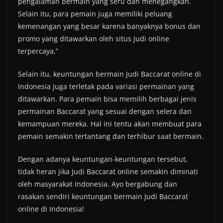
pengalaman bermain yang seru dan menegangkan.
Selain itu, para pemain juga memiliki peluang
kemenangan yang besar karena banyaknya bonus dan
promo yang ditawarkan oleh situs Judi online
terpercaya.”
Selain itu, keuntungan bermain Judi Baccarat online di
Indonesia juga terletak pada variasi permainan yang
ditawarkan. Para pemain bisa memilih berbagai jenis
permainan Baccarat yang sesuai dengan selera dan
kemampuan mereka. Hal ini tentu akan membuat para
pemain semakin tertantang dan terhibur saat bermain.
Dengan adanya keuntungan-keuntungan tersebut,
tidak heran jika Judi Baccarat online semakin diminati
oleh masyarakat Indonesia. Ayo bergabung dan
rasakan sendiri keuntungan bermain Judi Baccarat
online di Indonesia!