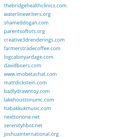
thebridgehealthclinics.com
waterlinewriters.org
shameddogan.com
parentsoftots.org
creative3drenderings.com
farmerstradecoffee.com
logcabinyardage.com
davidboers.com
www.imobetachat.com
mattdickstein.com
badlydrawntoy.com
lakehoustonumc.com
habakkukmusic.com
nexttonone.net
serenityhbot.net
joshuainternational.org