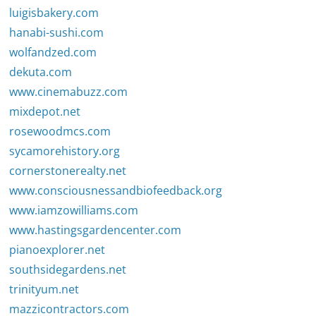
luigisbakery.com
hanabi-sushi.com
wolfandzed.com
dekuta.com
www.cinemabuzz.com
mixdepot.net
rosewoodmcs.com
sycamorehistory.org
cornerstonerealty.net
www.consciousnessandbiofeedback.org
www.iamzowilliams.com
www.hastingsgardencenter.com
pianoexplorer.net
southsidegardens.net
trinityum.net
mazzicontractors.com