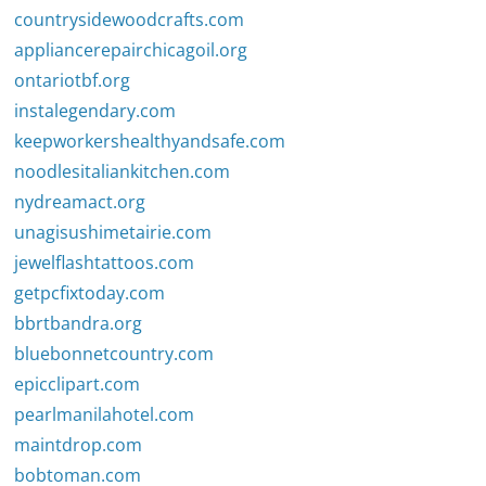
countrysidewoodcrafts.com
appliancerepairchicagoil.org
ontariotbf.org
instalegendary.com
keepworkershealthyandsafe.com
noodlesitaliankitchen.com
nydreamact.org
unagisushimetairie.com
jewelflashtattoos.com
getpcfixtoday.com
bbrtbandra.org
bluebonnetcountry.com
epicclipart.com
pearlmanilahotel.com
maintdrop.com
bobtoman.com