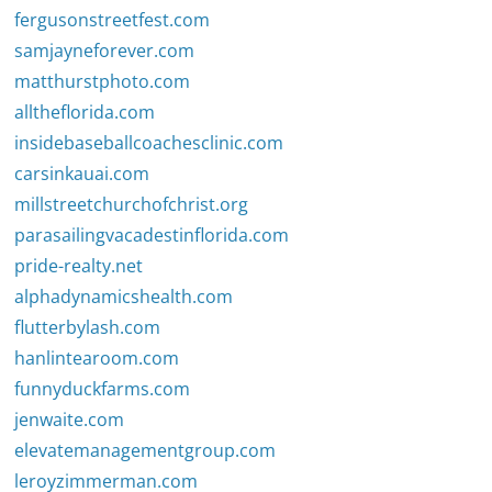
fergusonstreetfest.com
samjayneforever.com
matthurstphoto.com
alltheflorida.com
insidebaseballcoachesclinic.com
carsinkauai.com
millstreetchurchofchrist.org
parasailingvacadestinflorida.com
pride-realty.net
alphadynamicshealth.com
flutterbylash.com
hanlintearoom.com
funnyduckfarms.com
jenwaite.com
elevatemanagementgroup.com
leroyzimmerman.com