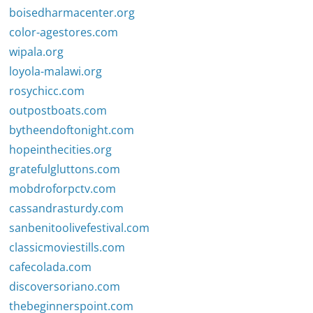
boisedharmacenter.org
color-agestores.com
wipala.org
loyola-malawi.org
rosychicc.com
outpostboats.com
bytheendoftonight.com
hopeinthecities.org
gratefulgluttons.com
mobdroforpctv.com
cassandrasturdy.com
sanbenitoolivefestival.com
classicmoviestills.com
cafecolada.com
discoversoriano.com
thebeginnerspoint.com