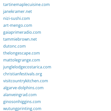
tartinemaplecuisine.com
janekramer.net
nizi-sushi.com
art-mengo.com
gaiaprimeradio.com
tammiebrown.net
dutonc.com
thelongescape.com
mattolegrange.com
junglelodgecostarica.com
christianfestivals.org
visitcountrykitchen.com
algarve-dolphins.com
alanveingrad.com
ginosonhiggins.com
wutungprinting.com