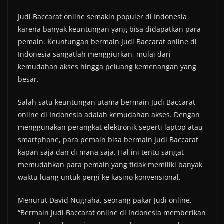
Judi Baccarat online semakin populer di Indonesia
karena banyak keuntungan yang bisa didapatkan para
pemain. Keuntungan bermain Judi Baccarat online di
Indonesia sangatlah menggiurkan, mulai dari
kemudahan akses hingga peluang kemenangan yang
besar.
Salah satu keuntungan utama bermain Judi Baccarat
online di Indonesia adalah kemudahan akses. Dengan
menggunakan perangkat elektronik seperti laptop atau
smartphone, para pemain bisa bermain Judi Baccarat
kapan saja dan di mana saja. Hal ini tentu sangat
memudahkan para pemain yang tidak memiliki banyak
waktu luang untuk pergi ke kasino konvensional.
Menurut David Nugraha, seorang pakar Judi online,
“Bermain Judi Baccarat online di Indonesia memberikan