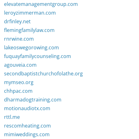
elevatemanagementgroup.com
leroyzimmerman.com
drfinley.net
flemingfamilylaw.com
rnrwine.com
lakeoswegorowing.com
fuquayfamilycounseling.com
agouveia.com
secondbaptistchurchofolathe.org
mymseo.org
chhpac.com
dharmadogtraining.com
motionaudiotx.com
rttl.me
rescomheating.com
mimiweddings.com