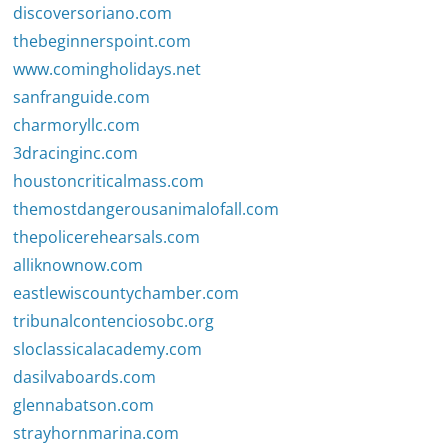
discoversoriano.com
thebeginnerspoint.com
www.comingholidays.net
sanfranguide.com
charmoryllc.com
3dracinginc.com
houstoncriticalmass.com
themostdangerousanimalofall.com
thepolicerehearsals.com
alliknownow.com
eastlewiscountychamber.com
tribunalcontenciosobc.org
sloclassicalacademy.com
dasilvaboards.com
glennabatson.com
strayhornmarina.com