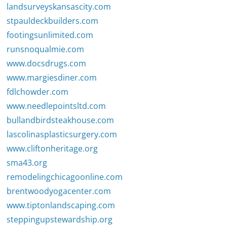
landsurveyskansascity.com
stpauldeckbuilders.com
footingsunlimited.com
runsnoqualmie.com
www.docsdrugs.com
www.margiesdiner.com
fdlchowder.com
www.needlepointsltd.com
bullandbirdsteakhouse.com
lascolinasplasticsurgery.com
www.cliftonheritage.org
sma43.org
remodelingchicagoonline.com
brentwoodyogacenter.com
www.tiptonlandscaping.com
steppingupstewardship.org