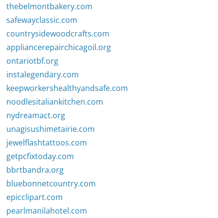
thebelmontbakery.com
safewayclassic.com
countrysidewoodcrafts.com
appliancerepairchicagoil.org
ontariotbf.org
instalegendary.com
keepworkershealthyandsafe.com
noodlesitaliankitchen.com
nydreamact.org
unagisushimetairie.com
jewelflashtattoos.com
getpcfixtoday.com
bbrtbandra.org
bluebonnetcountry.com
epicclipart.com
pearlmanilahotel.com