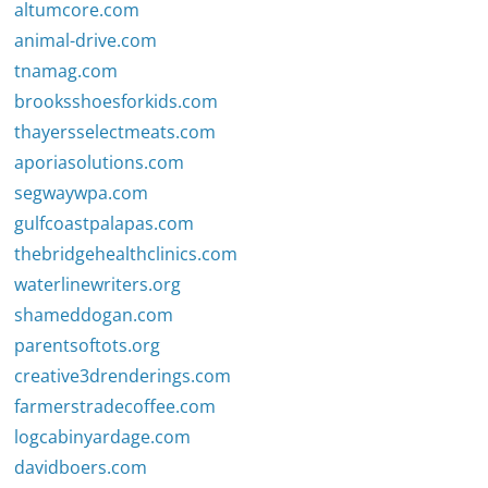
altumcore.com
animal-drive.com
tnamag.com
brooksshoesforkids.com
thayersselectmeats.com
aporiasolutions.com
segwaywpa.com
gulfcoastpalapas.com
thebridgehealthclinics.com
waterlinewriters.org
shameddogan.com
parentsoftots.org
creative3drenderings.com
farmerstradecoffee.com
logcabinyardage.com
davidboers.com