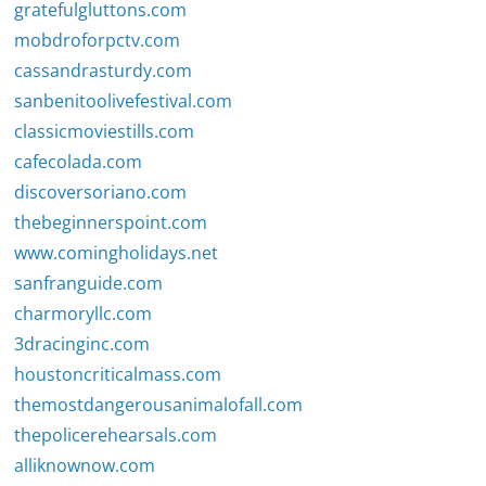
gratefulgluttons.com
mobdroforpctv.com
cassandrasturdy.com
sanbenitoolivefestival.com
classicmoviestills.com
cafecolada.com
discoversoriano.com
thebeginnerspoint.com
www.comingholidays.net
sanfranguide.com
charmoryllc.com
3dracinginc.com
houstoncriticalmass.com
themostdangerousanimalofall.com
thepolicerehearsals.com
alliknownow.com