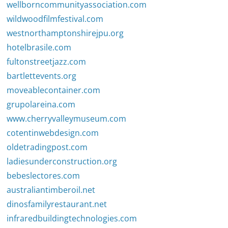
wellborncommunityassociation.com
wildwoodfilmfestival.com
westnorthamptonshirejpu.org
hotelbrasile.com
fultonstreetjazz.com
bartlettevents.org
moveablecontainer.com
grupolareina.com
www.cherryvalleymuseum.com
cotentinwebdesign.com
oldetradingpost.com
ladiesunderconstruction.org
bebeslectores.com
australiantimberoil.net
dinosfamilyrestaurant.net
infraredbuildingtechnologies.com