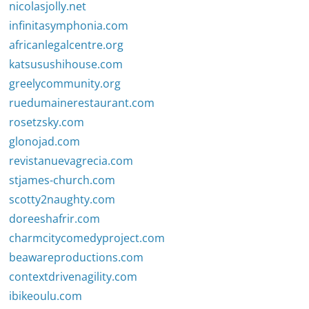
nicolasjolly.net
infinitasymphonia.com
africanlegalcentre.org
katsusushihouse.com
greelycommunity.org
ruedumainerestaurant.com
rosetzsky.com
glonojad.com
revistanuevagrecia.com
stjames-church.com
scotty2naughty.com
doreeshafrir.com
charmcitycomedyproject.com
beawareproductions.com
contextdrivenagility.com
ibikeoulu.com