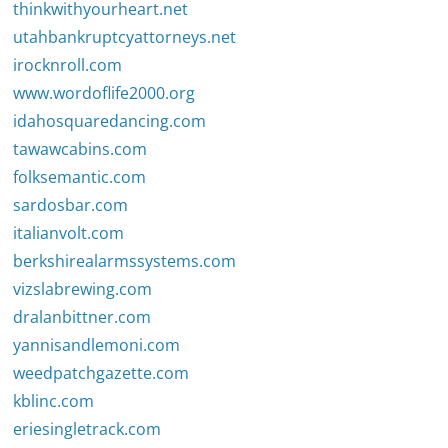
thinkwithyourheart.net
utahbankruptcyattorneys.net
irocknroll.com
www.wordoflife2000.org
idahosquaredancing.com
tawawcabins.com
folksemantic.com
sardosbar.com
italianvolt.com
berkshirealarmssystems.com
vizslabrewing.com
dralanbittner.com
yannisandlemoni.com
weedpatchgazette.com
kblinc.com
eriesingletrack.com