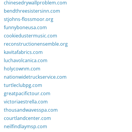
chinesedrywallproblem.com
bendthreesistersinn.com
stjohns-flossmoor.org
funnyboneusa.com
cookiedustermusic.com
reconstructionensemble.org
kavitafabrics.com
luchavolcanica.com
holycownm.com
nationwidetruckservice.com
turtleclubpg.com
greatpacifictour.com
victoriaestrella.com
thousandwavesspa.com
courtlandcenter.com
neilfindlaymsp.com