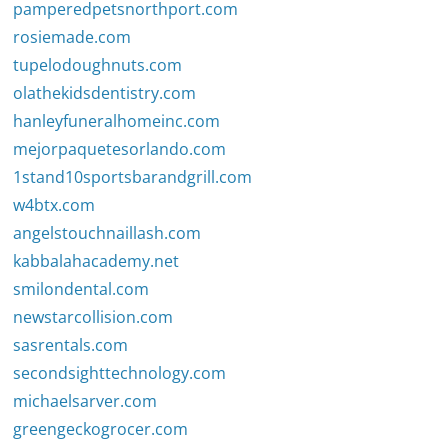
pamperedpetsnorthport.com
rosiemade.com
tupelodoughnuts.com
olathekidsdentistry.com
hanleyfuneralhomeinc.com
mejorpaquetesorlando.com
1stand10sportsbarandgrill.com
w4btx.com
angelstouchnaillash.com
kabbalahacademy.net
smilondental.com
newstarcollision.com
sasrentals.com
secondsighttechnology.com
michaelsarver.com
greengeckogrocer.com