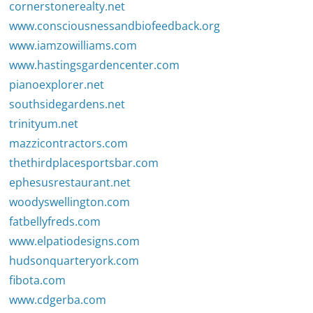
cornerstonerealty.net
www.consciousnessandbiofeedback.org
www.iamzowilliams.com
www.hastingsgardencenter.com
pianoexplorer.net
southsidegardens.net
trinityum.net
mazzicontractors.com
thethirdplacesportsbar.com
ephesusrestaurant.net
woodyswellington.com
fatbellyfreds.com
www.elpatiodesigns.com
hudsonquarteryork.com
fibota.com
www.cdgerba.com