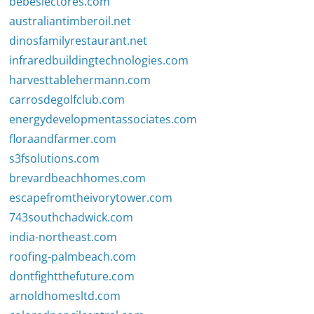
bebeslectores.com
australiantimberoil.net
dinosfamilyrestaurant.net
infraredbuildingtechnologies.com
harvesttablehermann.com
carrosdegolfclub.com
energydevelopmentassociates.com
floraandfarmer.com
s3fsolutions.com
brevardbeachhomes.com
escapefromtheivorytower.com
743southchadwick.com
india-northeast.com
roofing-palmbeach.com
dontfightthefuture.com
arnoldhomesltd.com