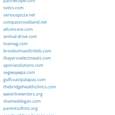
patthecope.com
svitcs.com
seriouspizza.net
compassroseband.net
altumcore.com
animal-drive.com
tnamag.com
brooksshoesforkids.com
thayersselectmeats.com
aporiasolutions.com
segwaywpa.com
gulfcoastpalapas.com
thebridgehealthclinics.com
waterlinewriters.org
shameddogan.com
parentsoftots.org