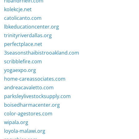
ribandrhein.com
kolekcje.net
catolicanto.com
lbkeducationcenter.org
trinityriverdallas.org
perfectplace.net
3seasonsthaibistrooakland.com
scribblefire.com
yogaexpo.org
home-careassociates.com
andreacavaletto.com
parksleylivestocksupply.com
boisedharmacenter.org
color-agestores.com
wipala.org
loyola-malawi.org