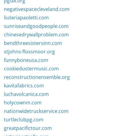
pglax.org
negativespacecleveland.com
liuteriapaoletti.com
sunriseandgoodpeople.com
chinesedrywallproblem.com
bendthreesistersinn.com
stjohns-flossmoor.org
funnyboneusa.com
cookiedustermusic.com
reconstructionensemble.org
kavitafabrics.com
luchavolcanica.com
holycownm.com
nationwidetruckservice.com
turtleclubpg.com
greatpacifictour.com