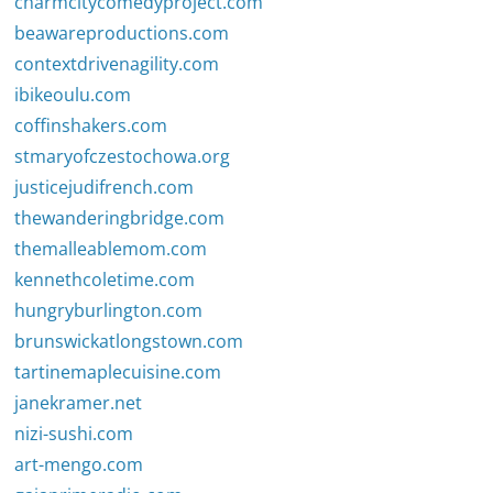
charmcitycomedyproject.com
beawareproductions.com
contextdrivenagility.com
ibikeoulu.com
coffinshakers.com
stmaryofczestochowa.org
justicejudifrench.com
thewanderingbridge.com
themalleablemom.com
kennethcoletime.com
hungryburlington.com
brunswickatlongstown.com
tartinemaplecuisine.com
janekramer.net
nizi-sushi.com
art-mengo.com