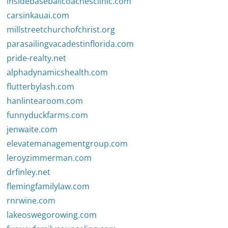
insidebaseballcoachesclinic.com
carsinkauai.com
millstreetchurchofchrist.org
parasailingvacadestinflorida.com
pride-realty.net
alphadynamicshealth.com
flutterbylash.com
hanlintearoom.com
funnyduckfarms.com
jenwaite.com
elevatemanagementgroup.com
leroyzimmerman.com
drfinley.net
flemingfamilylaw.com
rnrwine.com
lakeoswegorowing.com