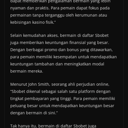
dapat memberikan pengalaman bermain yang lebih
nyaman dan praktis. Para pemain dapat fokus pada
permainan tanpa terganggu oleh kerumunan atau
kebisingan kasino fisik.”
Selain kemudahan akses, bermain di daftar Sbobet
juga memberikan keuntungan finansial yang besar.
Dengan berbagai promo dan bonus yang ditawarkan,
para pemain memiliki kesempatan untuk mendapatkan
keuntungan tambahan dan meningkatkan modal
bermain mereka.
Menurut John Smith, seorang ahli perjudian online,
“Sbobet dikenal sebagai salah satu platform dengan
tingkat pembayaran yang tinggi. Para pemain memiliki
peluang besar untuk mendapatkan keuntungan besar
dengan bermain di sini.”
Tak hanya itu, bermain di daftar Sbobet juga