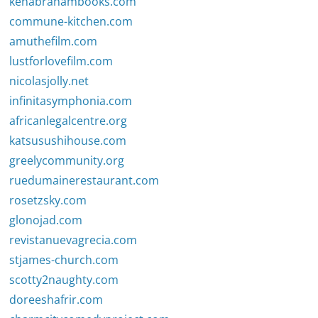
kenabrahambooks.com
commune-kitchen.com
amuthefilm.com
lustforlovefilm.com
nicolasjolly.net
infinitasymphonia.com
africanlegalcentre.org
katsusushihouse.com
greelycommunity.org
ruedumainerestaurant.com
rosetzsky.com
glonojad.com
revistanuevagrecia.com
stjames-church.com
scotty2naughty.com
doreeshafrir.com