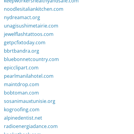
keepworkershealthyandsafe.com
noodlesitaliankitchen.com
nydreamact.org
unagisushimetairie.com
jewelflashtattoos.com
getpcfixtoday.com
bbrtbandra.org
bluebonnetcountry.com
epicclipart.com
pearlmanilahotel.com
maintdrop.com
bobtoman.com
sosanimauxtunisie.org
kogroofing.com
alpinedentist.net
radioenergiadance.com