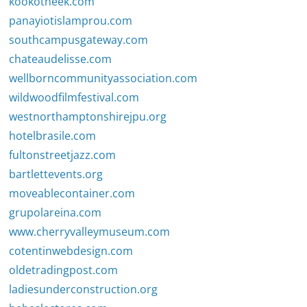
kookotheek.com
panayiotislamprou.com
southcampusgateway.com
chateaudelisse.com
wellborncommunityassociation.com
wildwoodfilmfestival.com
westnorthamptonshirejpu.org
hotelbrasile.com
fultonstreetjazz.com
bartlettevents.org
moveablecontainer.com
grupolareina.com
www.cherryvalleymuseum.com
cotentinwebdesign.com
oldetradingpost.com
ladiesunderconstruction.org