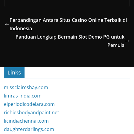
Perbandingan Antara Situs Casino Online Terbaik di
Indonesia
Panduan Lengkap Bermain Slot Demo PG untuk
Pemula
Links
missclaireshay.com
limras-india.com
elperiodicodelara.com
richiesbodyandpaint.net
licindiachennai.com
daughterdarlings.com