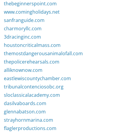
thebeginnerspoint.com
www.comingholidays.net
sanfranguide.com
charmoryllc.com
3dracinginc.com
houstoncriticalmass.com
themostdangerousanimalofall.com
thepolicerehearsals.com
alliknownow.com
eastlewiscountychamber.com
tribunalcontenciosobc.org
sloclassicalacademy.com
dasilvaboards.com
glennabatson.com
strayhornmarina.com
flaglerproductions.com