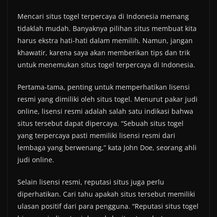
Mencari situs togel terpercaya di Indonesia memang
tidaklah mudah. Banyaknya pilihan situs membuat kita
harus ekstra hati-hati dalam memilih. Namun, jangan
khawatir, karena saya akan memberikan tips dan trik
untuk menemukan situs togel terpercaya di Indonesia.
Pertama-tama, penting untuk memperhatikan lisensi
resmi yang dimiliki oleh situs togel. Menurut pakar judi
online, lisensi resmi adalah salah satu indikasi bahwa
situs tersebut dapat dipercaya. “Sebuah situs togel
yang terpercaya pasti memiliki lisensi resmi dari
lembaga yang berwenang,” kata John Doe, seorang ahli
judi online.
Selain lisensi resmi, reputasi situs juga perlu
diperhatikan. Cari tahu apakah situs tersebut memiliki
ulasan positif dari para pengguna. “Reputasi situs togel