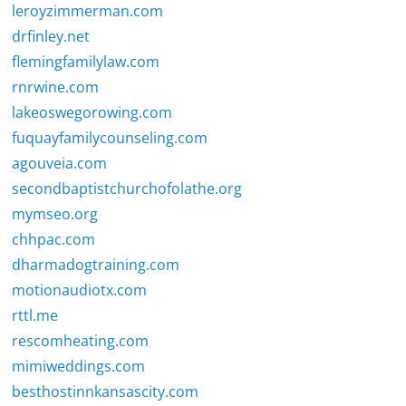
leroyzimmerman.com
drfinley.net
flemingfamilylaw.com
rnrwine.com
lakeoswegorowing.com
fuquayfamilycounseling.com
agouveia.com
secondbaptistchurchofolathe.org
mymseo.org
chhpac.com
dharmadogtraining.com
motionaudiotx.com
rttl.me
rescomheating.com
mimiweddings.com
besthostinnkansascity.com