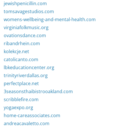
jewishpenicillin.com
tomsavagestudios.com
womens-wellbeing-and-mental-health.com
virginiafolkmusic.org
ovationsdance.com
ribandrhein.com
kolekcje.net
catolicanto.com
lbkeducationcenter.org
trinityriverdallas.org
perfectplace.net
3seasonsthaibistrooakland.com
scribblefire.com
yogaexpo.org
home-careassociates.com
andreacavaletto.com