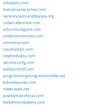
infodeets.com
hotsalsainteractive.com
serenitysalonanddayspa.org
cedarcafeonline.com
acfurnituregiant.com
undertenminutes.com
omnivere.com
rasadantips.com
newtimbuktu.com
altronicsmfg.com
eatbaconhill.com
programmingassignmentshelp.net
kidssleepover.com
newtravels.net
paydayloansforus.com
thebelmontbakery.com