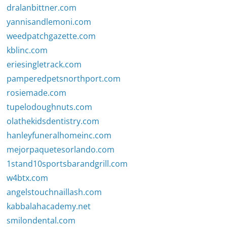
dralanbittner.com
yannisandlemoni.com
weedpatchgazette.com
kblinc.com
eriesingletrack.com
pamperedpetsnorthport.com
rosiemade.com
tupelodoughnuts.com
olathekidsdentistry.com
hanleyfuneralhomeinc.com
mejorpaquetesorlando.com
1stand10sportsbarandgrill.com
w4btx.com
angelstouchnaillash.com
kabbalahacademy.net
smilondental.com