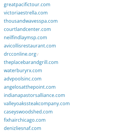
greatpacifictour.com
victoriaestrella.com
thousandwavesspa.com
courtlandcenter.com
neilfindlaymsp.com
avicollisrestaurant.com
drcconline.org
v
theplacebarandgrill.com
waterburyrx.com
advpoolsinc.com
angelosatthepoint.com
indianapastorsalliance.com
valleyoakssteakcompany.com
caseyswoodshed.com
fixhairchicago.com
denizliesnaf.com