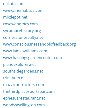
dekuta.com
www.cinemabuzz.com
mixdepot.net
rosewoodmcs.com
sycamorehistory.org
cornerstonerealty.net
www.consciousnessandbiofeedback.org
www.iamzowilliams.com
www.hastingsgardencenter.com
pianoexplorer.net
southsidegardens.net
trinityum.net
mazzicontractors.com
thethirdplacesportsbar.com
ephesusrestaurant.net
woodyswellington.com