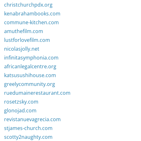
christchurchpdx.org
kenabrahambooks.com
commune-kitchen.com
amuthefilm.com
lustforlovefilm.com
nicolasjolly.net
infinitasymphonia.com
africanlegalcentre.org
katsusushihouse.com
greelycommunity.org
ruedumainerestaurant.com
rosetzsky.com
glonojad.com
revistanuevagrecia.com
stjames-church.com
scotty2naughty.com