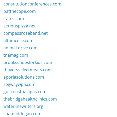
constitutionconferences.com
patthecope.com
svitcs.com
seriouspizza.net
compassroseband.net
altumcore.com
animal-drive.com
tnamag.com
brooksshoesforkids.com
thayersselectmeats.com
aporiasolutions.com
segwaywpa.com
gulfcoastpalapas.com
thebridgehealthclinics.com
waterlinewriters.org
shameddogan.com