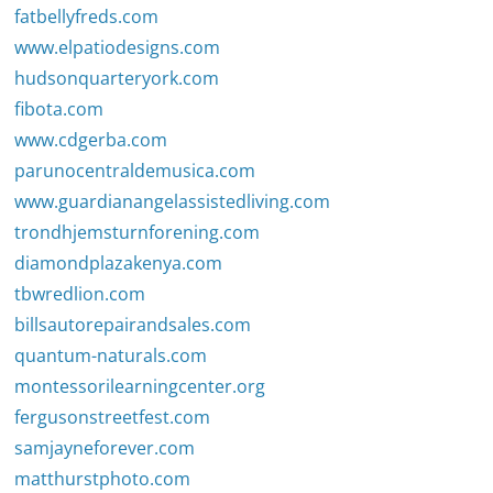
fatbellyfreds.com
www.elpatiodesigns.com
hudsonquarteryork.com
fibota.com
www.cdgerba.com
parunocentraldemusica.com
www.guardianangelassistedliving.com
trondhjemsturnforening.com
diamondplazakenya.com
tbwredlion.com
billsautorepairandsales.com
quantum-naturals.com
montessorilearningcenter.org
fergusonstreetfest.com
samjayneforever.com
matthurstphoto.com