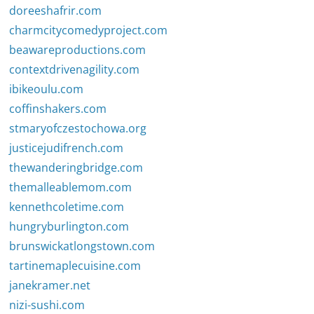
doreeshafrir.com
charmcitycomedyproject.com
beawareproductions.com
contextdrivenagility.com
ibikeoulu.com
coffinshakers.com
stmaryofczestochowa.org
justicejudifrench.com
thewanderingbridge.com
themalleablemom.com
kennethcoletime.com
hungryburlington.com
brunswickatlongstown.com
tartinemaplecuisine.com
janekramer.net
nizi-sushi.com