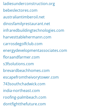
ladiesunderconstruction.org
bebeslectores.com
australiantimberoil.net
dinosfamilyrestaurant.net
infraredbuildingtechnologies.com
harvesttablehermann.com
carrosdegolfclub.com
energydevelopmentassociates.com
floraandfarmer.com
s3fsolutions.com
brevardbeachhomes.com
escapefromtheivorytower.com
743southchadwick.com
india-northeast.com
roofing-palmbeach.com
dontfightthefuture.com