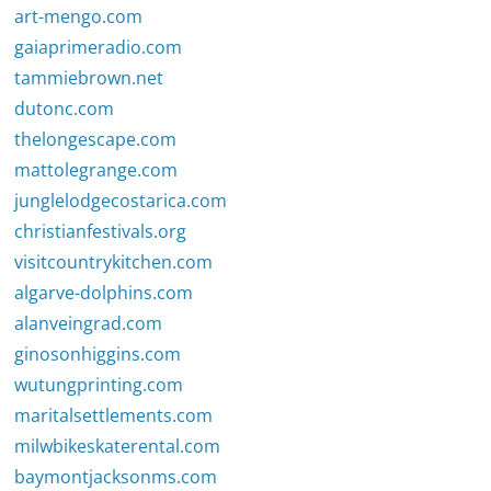
art-mengo.com
gaiaprimeradio.com
tammiebrown.net
dutonc.com
thelongescape.com
mattolegrange.com
junglelodgecostarica.com
christianfestivals.org
visitcountrykitchen.com
algarve-dolphins.com
alanveingrad.com
ginosonhiggins.com
wutungprinting.com
maritalsettlements.com
milwbikeskaterental.com
baymontjacksonms.com