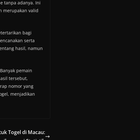
e tanpa adanya. Ini
n merupakan valid
tertarikan bagi
rencanakan serta
tentang hasil, namun
. Banyak pemain
sil tersebut,
arap nomor yang
ogel, menjadikan
uk Togel di Macau: