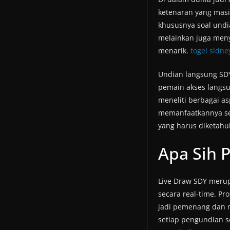
ketenaran yang masi
khususnya soal undi
melainkan juga meny
menarik.
togel sidne
Undian langsung SDY
pemain akses langsun
meneliti berbagai as
memanfaatkannya sec
yang harus diketahu
Apa Sih 
Live Draw SDY merup
secara real-time. Pr
jadi pemenang dan n
setiap pengundian s