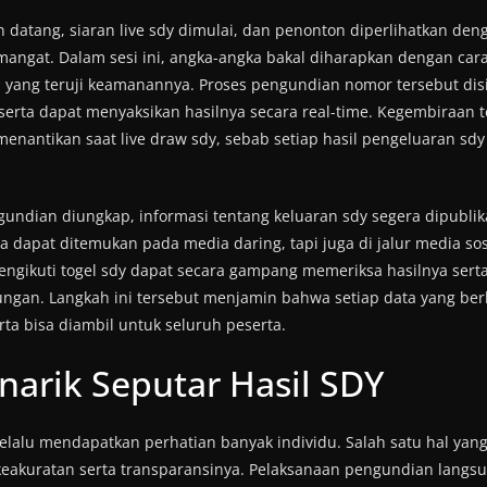
 datang, siaran live sdy dimulai, dan penonton diperlihatkan den
angat. Dalam sesi ini, angka-angka bakal diharapkan dengan ca
ang teruji keamanannya. Proses pengundian nomor tersebut disi
serta dapat menyaksikan hasilnya secara real-time. Kegembiraan
menantikan saat live draw sdy, sebab setiap hasil pengeluaran s
undian diungkap, informasi tentang keluaran sdy segera dipublik
 dapat ditemukan pada media daring, tapi juga di jalur media sosi
ngikuti togel sdy dapat secara gampang memeriksa hasilnya serta
gan. Langkah ini tersebut menjamin bahwa setiap data yang berk
ta bisa diambil untuk seluruh peserta.
narik Seputar Hasil SDY
selalu mendapatkan perhatian banyak individu. Salah satu hal ya
 keakuratan serta transparansinya. Pelaksanaan pengundian langsu