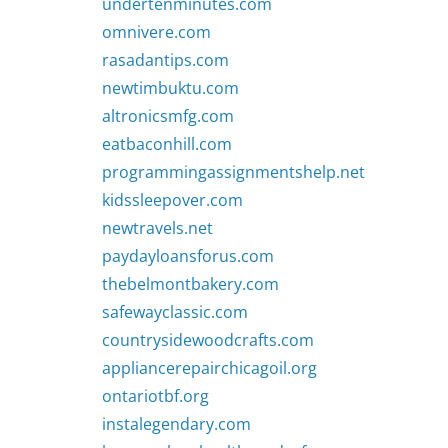
undertenminutes.com
omnivere.com
rasadantips.com
newtimbuktu.com
altronicsmfg.com
eatbaconhill.com
programmingassignmentshelp.net
kidssleepover.com
newtravels.net
paydayloansforus.com
thebelmontbakery.com
safewayclassic.com
countrysidewoodcrafts.com
appliancerepairchicagoil.org
ontariotbf.org
instalegendary.com