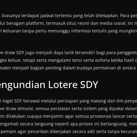
 biasanya terdapat jadwal tertentu yang telah ditetapkan. Para p
i beragam platform, termasuk situs resmi dan media sosial. In
il keluaran tanpa perlu menunggu informasi tertulis yang mungki
e draw SDY juga menjadi daya tarik tersendiri bagi para penggema
 keluar, tetapi serta mengalami tensi serta euforia ketika hasil d
semakin menjadi bagian penting dalam budaya permainan di antara
engundian Lotere SDY
togel SDY berawal melalui persiapan yang matang dari tim penye
ive draw dimulai, semua peralatan serta sistem yang dipakai dala
Ini dilakukan supaya menjamin agar semua prosesnya lancar serta 
gamati secara langsung seperti apa proses ini berlangsung, me
pemain agar penarikan dikerjakan secara adil serta tanpa kecura