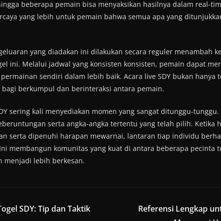
hingga beberapa pemain bisa menyaksikan hasilnya dalam real-tim
rcaya yang lebih untuk pemain bahwa semua apa yang ditunjukka
ngeluaran yang diadakan ini dilakukan secara reguler menambah ke
el ini. Melalui jadwal yang konsisten konsisten, pemain dapat me
 permainan sendiri dalam lebih baik. Acara live SDY bukan hanya 
 bagi berkumpul dan berinteraksi antara pemain.
 SDY sering kali menyediakan momen yang sangat ditunggu-tunggu
runtungan serta angka-angka tertentu yang telah pilih. Ketika ha
 serta dipenuhi harapan mewarnai, lantaran tiap individu berh
. Ini membangun komunitas yang kuat di antara beberapa pecinta t
 menjadi lebih berkesan.
Togel SDY: Tip dan Taktik
Referensi Lengkap unt