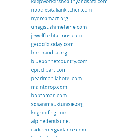
keepworkershealthyandsafe.com
noodlesitaliankitchen.com
nydreamact.org
unagisushimetairie.com
jewelflashtattoos.com
getpcfixtoday.com
bbrtbandra.org
bluebonnetcountry.com
epicclipart.com
pearlmanilahotel.com
maintdrop.com
bobtoman.com
sosanimauxtunisie.org
kogroofing.com
alpinedentist.net
radioenergiadance.com