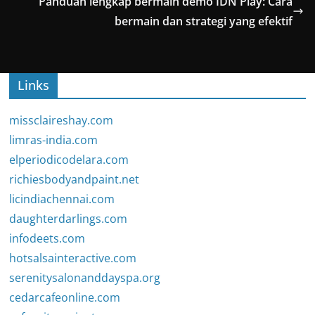
Panduan lengkap bermain demo IDN Play: Cara
bermain dan strategi yang efektif
Links
missclaireshay.com
limras-india.com
elperiodicodelara.com
richiesbodyandpaint.net
licindiachennai.com
daughterdarlings.com
infodeets.com
hotsalsainteractive.com
serenitysalonanddayspa.org
cedarcafeonline.com