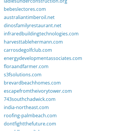
ladiesunderconstruction.org
bebeslectores.com
australiantimberoil.net
dinosfamilyrestaurant.net
infraredbuildingtechnologies.com
harvesttablehermann.com
carrosdegolfclub.com
energydevelopmentassociates.com
floraandfarmer.com
s3fsolutions.com
brevardbeachhomes.com
escapefromtheivorytower.com
743southchadwick.com
india-northeast.com
roofing-palmbeach.com
dontfightthefuture.com