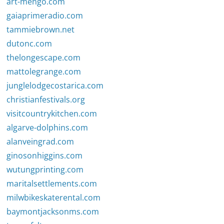
art-mengo.com
gaiaprimeradio.com
tammiebrown.net
dutonc.com
thelongescape.com
mattolegrange.com
junglelodgecostarica.com
christianfestivals.org
visitcountrykitchen.com
algarve-dolphins.com
alanveingrad.com
ginosonhiggins.com
wutungprinting.com
maritalsettlements.com
milwbikeskaterental.com
baymontjacksonms.com