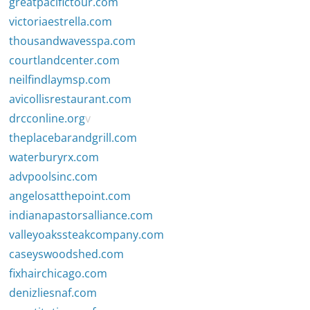
greatpacifictour.com
victoriaestrella.com
thousandwavesspa.com
courtlandcenter.com
neilfindlaymsp.com
avicollisrestaurant.com
drcconline.org
v
theplacebarandgrill.com
waterburyrx.com
advpoolsinc.com
angelosatthepoint.com
indianapastorsalliance.com
valleyoakssteakcompany.com
caseyswoodshed.com
fixhairchicago.com
denizliesnaf.com