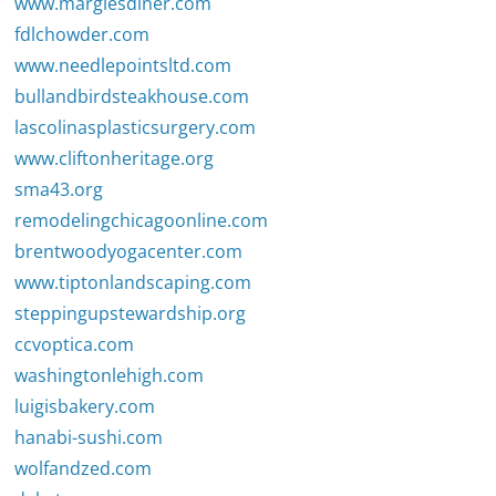
www.margiesdiner.com
fdlchowder.com
www.needlepointsltd.com
bullandbirdsteakhouse.com
lascolinasplasticsurgery.com
www.cliftonheritage.org
sma43.org
remodelingchicagoonline.com
brentwoodyogacenter.com
www.tiptonlandscaping.com
steppingupstewardship.org
ccvoptica.com
washingtonlehigh.com
luigisbakery.com
hanabi-sushi.com
wolfandzed.com