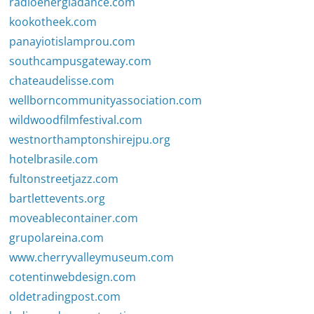
radioenergiadance.com
kookotheek.com
panayiotislamprou.com
southcampusgateway.com
chateaudelisse.com
wellborncommunityassociation.com
wildwoodfilmfestival.com
westnorthamptonshirejpu.org
hotelbrasile.com
fultonstreetjazz.com
bartlettevents.org
moveablecontainer.com
grupolareina.com
www.cherryvalleymuseum.com
cotentinwebdesign.com
oldetradingpost.com