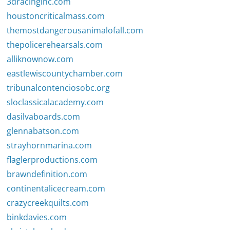
3dracinginc.com
houstoncriticalmass.com
themostdangerousanimalofall.com
thepolicerehearsals.com
alliknownow.com
eastlewiscountychamber.com
tribunalcontenciosobc.org
sloclassicalacademy.com
dasilvaboards.com
glennabatson.com
strayhornmarina.com
flaglerproductions.com
brawndefinition.com
continentalicecream.com
crazycreekquilts.com
binkdavies.com