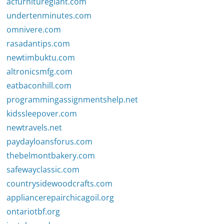
acfurnituregiant.com
undertenminutes.com
omnivere.com
rasadantips.com
newtimbuktu.com
altronicsmfg.com
eatbaconhill.com
programmingassignmentshelp.net
kidssleepover.com
newtravels.net
paydayloansforus.com
thebelmontbakery.com
safewayclassic.com
countrysidewoodcrafts.com
appliancerepairchicagoil.org
ontariotbf.org