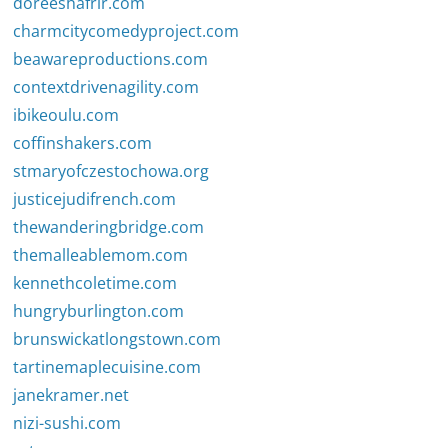
doreeshafrir.com
charmcitycomedyproject.com
beawareproductions.com
contextdrivenagility.com
ibikeoulu.com
coffinshakers.com
stmaryofczestochowa.org
justicejudifrench.com
thewanderingbridge.com
themalleablemom.com
kennethcoletime.com
hungryburlington.com
brunswickatlongstown.com
tartinemaplecuisine.com
janekramer.net
nizi-sushi.com