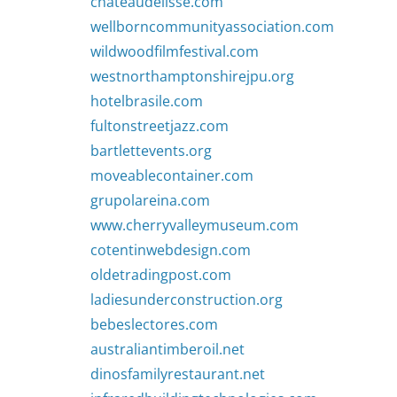
chateaudelisse.com
wellborncommunityassociation.com
wildwoodfilmfestival.com
westnorthamptonshirejpu.org
hotelbrasile.com
fultonstreetjazz.com
bartlettevents.org
moveablecontainer.com
grupolareina.com
www.cherryvalleymuseum.com
cotentinwebdesign.com
oldetradingpost.com
ladiesunderconstruction.org
bebeslectores.com
australiantimberoil.net
dinosfamilyrestaurant.net