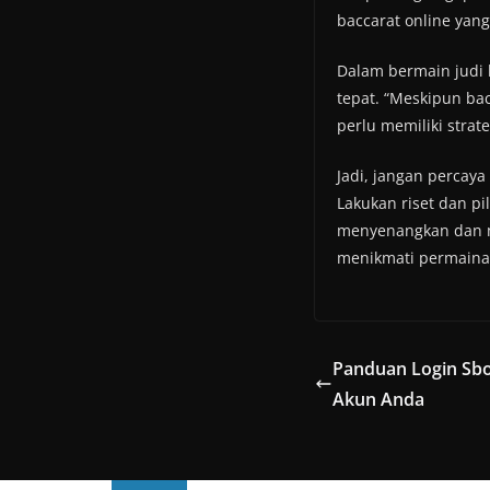
baccarat online yan
Dalam bermain judi 
tepat. “Meskipun ba
perlu memiliki strat
Jadi, jangan percaya
Lakukan riset dan p
menyenangkan dan m
menikmati permainan
Panduan Login Sb
Akun Anda