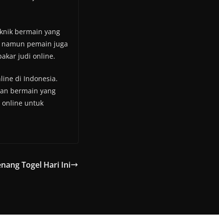
eknik bermain yang
, namun pemain juga
akar judi online.
line di Indonesia.
aman bermain yang
online untuk
enang Togel Hari Ini