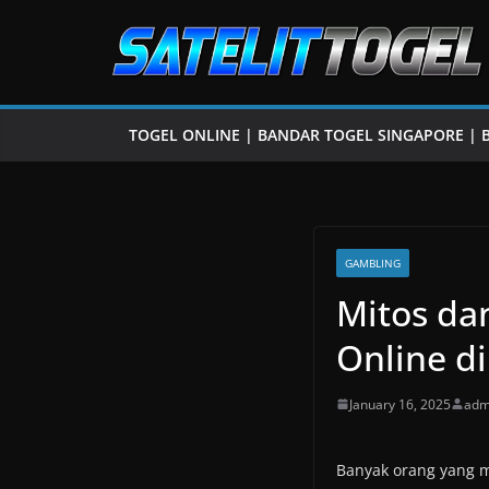
Skip
to
content
TOGEL ONLINE | BANDAR TOGEL SINGAPORE |
GAMBLING
Mitos da
Online di
January 16, 2025
adm
Banyak orang yang m