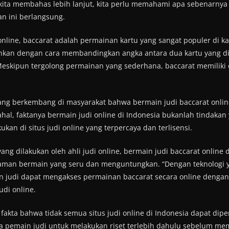
kita membahas lebih lanjut, kita perlu memahami apa sebenarnya 
n ini berlangsung.
online, baccarat adalah permainan kartu yang sangat populer di k
nkan dengan cara membandingkan angka antara dua kartu yang di
Meskipun tergolong permainan yang sederhana, baccarat memiliki d
ng berkembang di masyarakat bahwa bermain judi baccarat online 
hal, faktanya bermain judi online di Indonesia bukanlah tindaka
ukan di situs judi online yang terpercaya dan terlisensi.
ang dilakukan oleh ahli judi online, bermain judi baccarat online 
man bermain yang seru dan menguntungkan. “Dengan teknologi 
n judi dapat mengakses permainan baccarat secara online deng
udi online.
fakta bahwa tidak semua situs judi online di Indonesia dapat dipe
ra pemain judi untuk melakukan riset terlebih dahulu sebelum memi