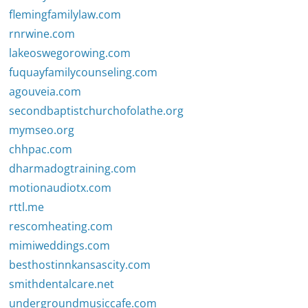
flemingfamilylaw.com
rnrwine.com
lakeoswegorowing.com
fuquayfamilycounseling.com
agouveia.com
secondbaptistchurchofolathe.org
mymseo.org
chhpac.com
dharmadogtraining.com
motionaudiotx.com
rttl.me
rescomheating.com
mimiweddings.com
besthostinnkansascity.com
smithdentalcare.net
undergroundmusiccafe.com