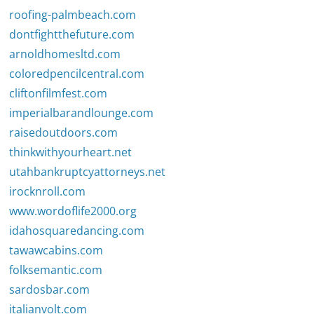
roofing-palmbeach.com
dontfightthefuture.com
arnoldhomesltd.com
coloredpencilcentral.com
cliftonfilmfest.com
imperialbarandlounge.com
raisedoutdoors.com
thinkwithyourheart.net
utahbankruptcyattorneys.net
irocknroll.com
www.wordoflife2000.org
idahosquaredancing.com
tawawcabins.com
folksemantic.com
sardosbar.com
italianvolt.com