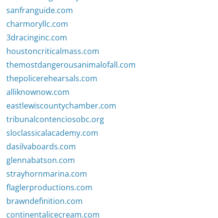
sanfranguide.com
charmoryllc.com
3dracinginc.com
houstoncriticalmass.com
themostdangerousanimalofall.com
thepolicerehearsals.com
alliknownow.com
eastlewiscountychamber.com
tribunalcontenciosobc.org
sloclassicalacademy.com
dasilvaboards.com
glennabatson.com
strayhornmarina.com
flaglerproductions.com
brawndefinition.com
continentalicecream.com