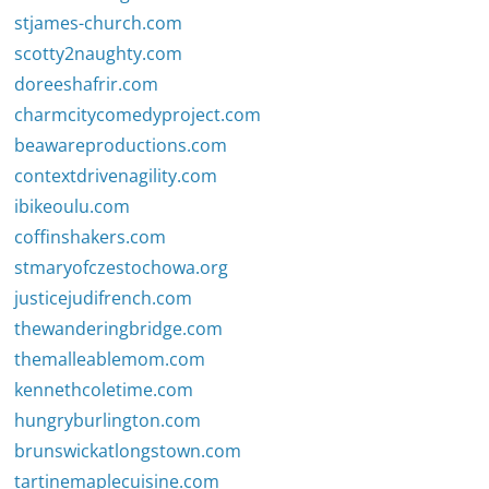
stjames-church.com
scotty2naughty.com
doreeshafrir.com
charmcitycomedyproject.com
beawareproductions.com
contextdrivenagility.com
ibikeoulu.com
coffinshakers.com
stmaryofczestochowa.org
justicejudifrench.com
thewanderingbridge.com
themalleablemom.com
kennethcoletime.com
hungryburlington.com
brunswickatlongstown.com
tartinemaplecuisine.com