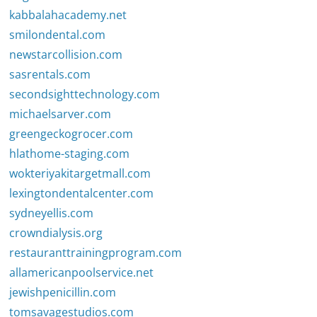
kabbalahacademy.net
smilondental.com
newstarcollision.com
sasrentals.com
secondsighttechnology.com
michaelsarver.com
greengeckogrocer.com
hlathome-staging.com
wokteriyakitargetmall.com
lexingtondentalcenter.com
sydneyellis.com
crowndialysis.org
restauranttrainingprogram.com
allamericanpoolservice.net
jewishpenicillin.com
tomsavagestudios.com