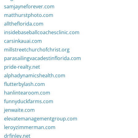
samjayneforever.com
matthurstphoto.com
alltheflorida.com
insidebaseballcoachesclinic.com
carsinkauai.com
millstreetchurchofchrist.org
parasailingvacadestinflorida.com
pride-realty.net
alphadynamicshealth.com
flutterbylash.com
hanlintearoom.com
funnyduckfarms.com
jenwaite.com
elevatemanagementgroup.com
leroyzimmerman.com
drfinley.net