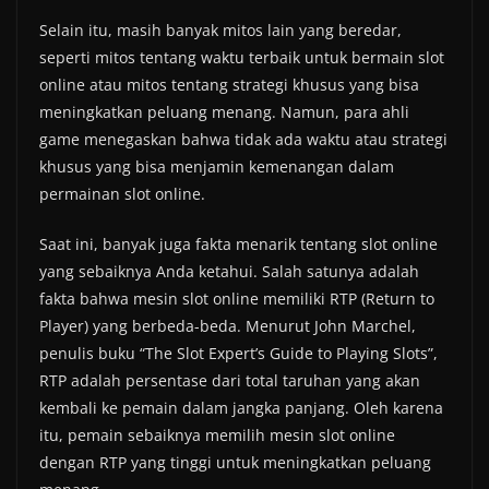
Selain itu, masih banyak mitos lain yang beredar,
seperti mitos tentang waktu terbaik untuk bermain slot
online atau mitos tentang strategi khusus yang bisa
meningkatkan peluang menang. Namun, para ahli
game menegaskan bahwa tidak ada waktu atau strategi
khusus yang bisa menjamin kemenangan dalam
permainan slot online.
Saat ini, banyak juga fakta menarik tentang slot online
yang sebaiknya Anda ketahui. Salah satunya adalah
fakta bahwa mesin slot online memiliki RTP (Return to
Player) yang berbeda-beda. Menurut John Marchel,
penulis buku “The Slot Expert’s Guide to Playing Slots”,
RTP adalah persentase dari total taruhan yang akan
kembali ke pemain dalam jangka panjang. Oleh karena
itu, pemain sebaiknya memilih mesin slot online
dengan RTP yang tinggi untuk meningkatkan peluang