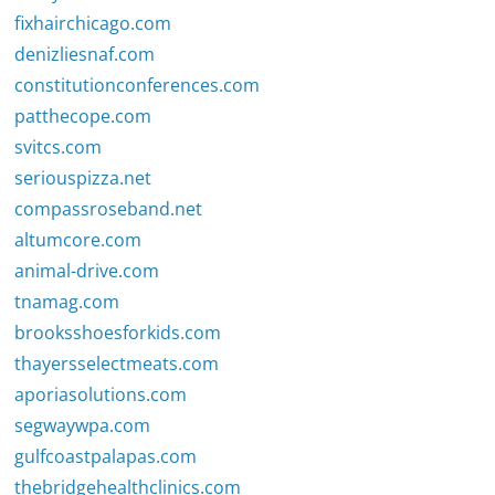
fixhairchicago.com
denizliesnaf.com
constitutionconferences.com
patthecope.com
svitcs.com
seriouspizza.net
compassroseband.net
altumcore.com
animal-drive.com
tnamag.com
brooksshoesforkids.com
thayersselectmeats.com
aporiasolutions.com
segwaywpa.com
gulfcoastpalapas.com
thebridgehealthclinics.com