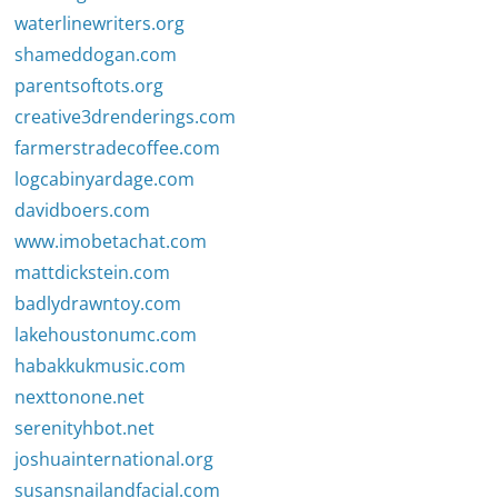
waterlinewriters.org
shameddogan.com
parentsoftots.org
creative3drenderings.com
farmerstradecoffee.com
logcabinyardage.com
davidboers.com
www.imobetachat.com
mattdickstein.com
badlydrawntoy.com
lakehoustonumc.com
habakkukmusic.com
nexttonone.net
serenityhbot.net
joshuainternational.org
susansnailandfacial.com