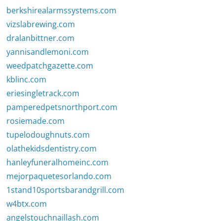
berkshirealarmssystems.com
vizslabrewing.com
dralanbittner.com
yannisandlemoni.com
weedpatchgazette.com
kblinc.com
eriesingletrack.com
pamperedpetsnorthport.com
rosiemade.com
tupelodoughnuts.com
olathekidsdentistry.com
hanleyfuneralhomeinc.com
mejorpaquetesorlando.com
1stand10sportsbarandgrill.com
w4btx.com
angelstouchnaillash.com