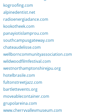
kogroofing.com
alpinedentist.net
radioenergiadance.com
kookotheek.com
panayiotislamprou.com
southcampusgateway.com
chateaudelisse.com
wellborncommunityassociation.com
wildwoodfilmfestival.com
westnorthamptonshirejpu.org
hotelbrasile.com
fultonstreetjazz.com
bartlettevents.org
moveablecontainer.com
grupolareina.com
www.cherryvalleymuseum.com