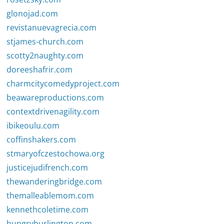
glonojad.com
revistanuevagrecia.com
stjames-church.com
scotty2naughty.com
doreeshafrir.com
charmcitycomedyproject.com
beawareproductions.com
contextdrivenagility.com
ibikeoulu.com
coffinshakers.com
stmaryofczestochowa.org
justicejudifrench.com
thewanderingbridge.com
themalleablemom.com
kennethcoletime.com
hungryburlington.com