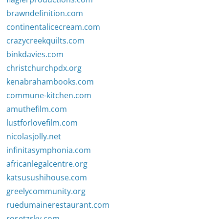
brawndefinition.com
continentalicecream.com
crazycreekquilts.com
binkdavies.com
christchurchpdx.org
kenabrahambooks.com
commune-kitchen.com
amuthefilm.com
lustforlovefilm.com
nicolasjolly.net
infinitasymphonia.com
africanlegalcentre.org
katsusushihouse.com
greelycommunity.org
ruedumainerestaurant.com
rosetzsky.com