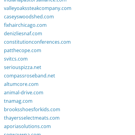
valleyoakssteakcompany.com
caseyswoodshed.com
fixhairchicago.com
denizliesnaf.com
constitutionconferences.com
patthecope.com
svitcs.com
seriouspizza.net
compassroseband.net
altumcore.com
animal-drive.com
tnamag.com
brooksshoesforkids.com
thayersselectmeats.com
aporiasolutions.com
segwaywpa.com