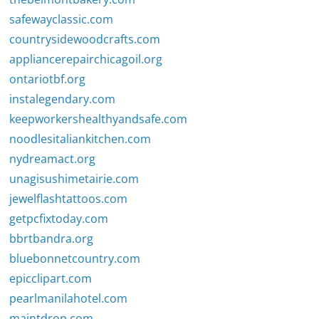
safewayclassic.com
countrysidewoodcrafts.com
appliancerepairchicagoil.org
ontariotbf.org
instalegendary.com
keepworkershealthyandsafe.com
noodlesitaliankitchen.com
nydreamact.org
unagisushimetairie.com
jewelflashtattoos.com
getpcfixtoday.com
bbrtbandra.org
bluebonnetcountry.com
epicclipart.com
pearlmanilahotel.com
maintdrop.com