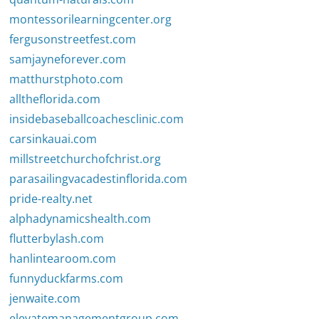
montessorilearningcenter.org
fergusonstreetfest.com
samjayneforever.com
matthurstphoto.com
alltheflorida.com
insidebaseballcoachesclinic.com
carsinkauai.com
millstreetchurchofchrist.org
parasailingvacadestinflorida.com
pride-realty.net
alphadynamicshealth.com
flutterbylash.com
hanlintearoom.com
funnyduckfarms.com
jenwaite.com
elevatemanagementgroup.com