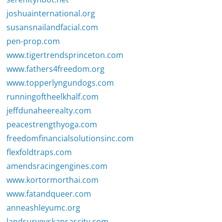
joshuainternational.org
susansnailandfacial.com
pen-prop.com
www.tigertrendsprinceton.com
www.fathers4freedom.org
www.topperlyngundogs.com
runningoftheelkhalf.com
jeffdunaheerealty.com
peacestrengthyoga.com
freedomfinancialsolutionsinc.com
flexfoldtraps.com
amendsracingengines.com
www.kortormorthai.com
www.fatandqueer.com
anneashleyumc.org
landsurveyskansascity.com