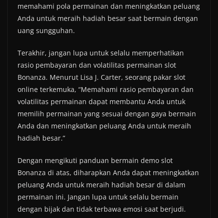
memahami pola permainan dan meningkatkan peluang
Anda untuk meraih hadiah besar saat bermain dengan
uang sungguhan.
Terakhir, jangan lupa untuk selalu memperhatikan
rasio pembayaran dan volatilitas permainan slot
Bonanza. Menurut Lisa J. Carter, seorang pakar slot
online terkemuka, “Memahami rasio pembayaran dan
volatilitas permainan dapat membantu Anda untuk
memilih permainan yang sesuai dengan gaya bermain
Anda dan meningkatkan peluang Anda untuk meraih
hadiah besar.”
Dengan mengikuti panduan bermain demo slot
Bonanza di atas, diharapkan Anda dapat meningkatkan
peluang Anda untuk meraih hadiah besar di dalam
permainan ini. Jangan lupa untuk selalu bermain
dengan bijak dan tidak terbawa emosi saat berjudi.