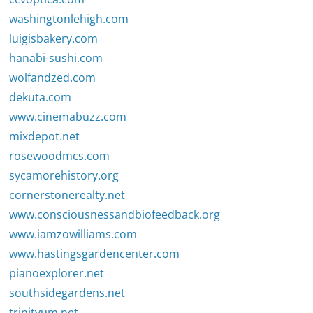
washingtonlehigh.com
luigisbakery.com
hanabi-sushi.com
wolfandzed.com
dekuta.com
www.cinemabuzz.com
mixdepot.net
rosewoodmcs.com
sycamorehistory.org
cornerstonerealty.net
www.consciousnessandbiofeedback.org
www.iamzowilliams.com
www.hastingsgardencenter.com
pianoexplorer.net
southsidegardens.net
trinityum.net