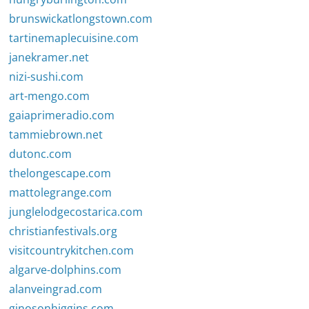
brunswickatlongstown.com
tartinemaplecuisine.com
janekramer.net
nizi-sushi.com
art-mengo.com
gaiaprimeradio.com
tammiebrown.net
dutonc.com
thelongescape.com
mattolegrange.com
junglelodgecostarica.com
christianfestivals.org
visitcountrykitchen.com
algarve-dolphins.com
alanveingrad.com
ginosonhiggins.com