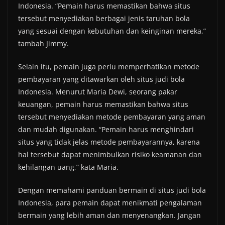
Indonesia. “Pemain harus memastikan bahwa situs
tersebut menyediakan berbagai jenis taruhan bola
yang sesuai dengan kebutuhan dan keinginan mereka,”
tambah Jimmy.
Selain itu, pemain juga perlu memperhatikan metode
pembayaran yang ditawarkan oleh situs judi bola
Indonesia. Menurut Maria Dewi, seorang pakar
keuangan, pemain harus memastikan bahwa situs
tersebut menyediakan metode pembayaran yang aman
dan mudah digunakan. “Pemain harus menghindari
situs yang tidak jelas metode pembayarannya, karena
hal tersebut dapat menimbulkan risiko keamanan dan
kehilangan uang,” kata Maria.
Dengan memahami panduan bermain di situs judi bola
Indonesia, para pemain dapat menikmati pengalaman
bermain yang lebih aman dan menyenangkan. Jangan