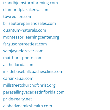
trondhjemsturnforening.com
diamondplazakenya.com
tbwredlion.com
billsautorepairandsales.com
quantum-naturals.com
montessorilearningcenter.org
fergusonstreetfest.com
samjayneforever.com
matthurstphoto.com
alltheflorida.com
insidebaseballcoachesclinic.com
carsinkauai.com
millstreetchurchofchrist.org
parasailingvacadestinflorida.com
pride-realty.net
alphadynamicshealth.com