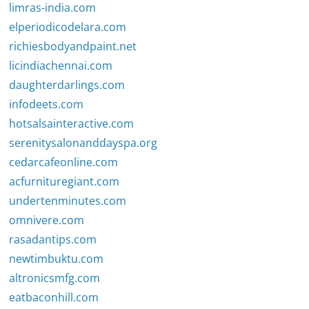
limras-india.com
elperiodicodelara.com
richiesbodyandpaint.net
licindiachennai.com
daughterdarlings.com
infodeets.com
hotsalsainteractive.com
serenitysalonanddayspa.org
cedarcafeonline.com
acfurnituregiant.com
undertenminutes.com
omnivere.com
rasadantips.com
newtimbuktu.com
altronicsmfg.com
eatbaconhill.com