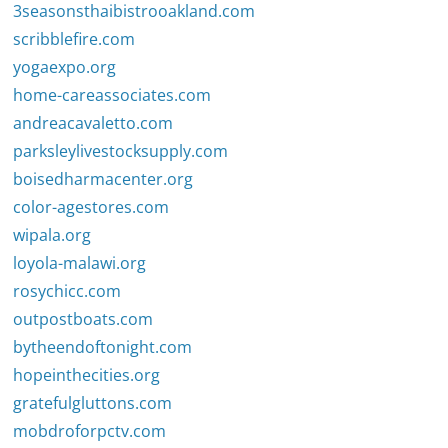
3seasonsthaibistrooakland.com
scribblefire.com
yogaexpo.org
home-careassociates.com
andreacavaletto.com
parksleylivestocksupply.com
boisedharmacenter.org
color-agestores.com
wipala.org
loyola-malawi.org
rosychicc.com
outpostboats.com
bytheendoftonight.com
hopeinthecities.org
gratefulgluttons.com
mobdroforpctv.com