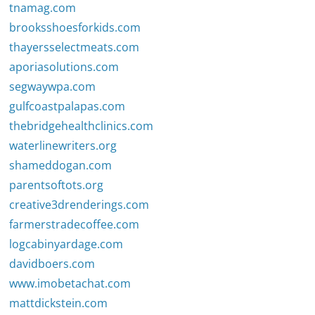
tnamag.com
brooksshoesforkids.com
thayersselectmeats.com
aporiasolutions.com
segwaywpa.com
gulfcoastpalapas.com
thebridgehealthclinics.com
waterlinewriters.org
shameddogan.com
parentsoftots.org
creative3drenderings.com
farmerstradecoffee.com
logcabinyardage.com
davidboers.com
www.imobetachat.com
mattdickstein.com