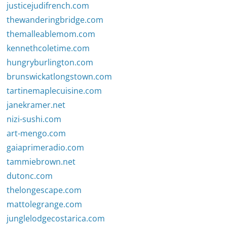
justicejudifrench.com
thewanderingbridge.com
themalleablemom.com
kennethcoletime.com
hungryburlington.com
brunswickatlongstown.com
tartinemaplecuisine.com
janekramer.net
nizi-sushi.com
art-mengo.com
gaiaprimeradio.com
tammiebrown.net
dutonc.com
thelongescape.com
mattolegrange.com
junglelodgecostarica.com