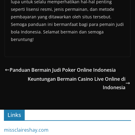
lupa untuk selalu memperhatikan hal-hal penting
seperti lisensi resmi, jenis permainan, dan metode
pembayaran yang ditawarkan oleh situs tersebut.
Semoga panduan ini bermanfaat bagi para pemain judi
bola Indonesia. Selamat bermain dan semoga
beruntung!
Panduan Bermain Judi Poker Online Indonesia
Keuntungan Bermain Casino Live Online di
Indonesia
Links
missclaireshay.com