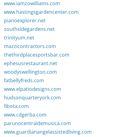
www.iamzowilliams.com
www.hastingsgardencenter.com
pianoexplorer.net
southsidegardens.net
trinityum.net
mazzicontractors.com
thethirdplacesportsbar.com
ephesusrestaurant.net
woodyswellington.com
fatbellyfreds.com
www.elpatiodesigns.com
hudsonquarteryork.com
fibota.com
www.cdgerba.com
parunocentraldemusica.com
www.guardianangelassistedliving.com