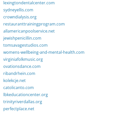
lexingtondentalcenter.com
sydneyellis.com
crowndialysis.org
restauranttrainingprogram.com
allamericanpoolservice.net
jewishpenicillin.com
tomsavagestudios.com
womens-wellbeing-and-mental-health.com
virginiafolkmusic.org
ovationsdance.com
ribandrhein.com
kolekcje.net
catolicanto.com
lbkeducationcenter.org
trinityriverdallas.org
perfectplace.net