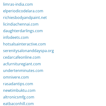
limras-india.com
elperiodicodelara.com
richiesbodyandpaint.net
licindiachennai.com
daughterdarlings.com
infodeets.com
hotsalsainteractive.com
serenitysalonanddayspa.org
cedarcafeonline.com
acfurnituregiant.com
undertenminutes.com
omnivere.com
rasadantips.com
newtimbuktu.com
altronicsmfg.com
eatbaconhill.com