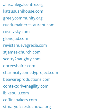
africanlegalcentre.org
katsusushihouse.com
greelycommunity.org
ruedumainerestaurant.com
rosetzsky.com
glonojad.com
revistanuevagrecia.com
stjames-church.com
scotty2naughty.com
doreeshafrir.com
charmcitycomedyproject.com
beawareproductions.com
contextdrivenagility.com
ibikeoulu.com
coffinshakers.com
stmaryofczestochowa.org