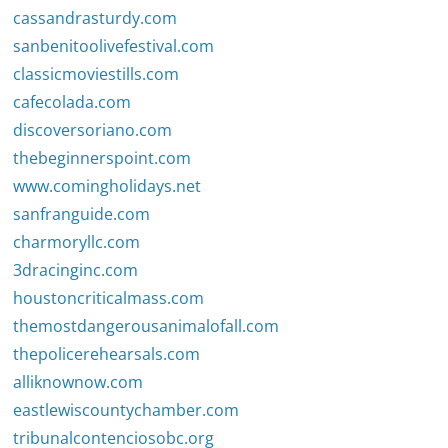
cassandrasturdy.com
sanbenitoolivefestival.com
classicmoviestills.com
cafecolada.com
discoversoriano.com
thebeginnerspoint.com
www.comingholidays.net
sanfranguide.com
charmoryllc.com
3dracinginc.com
houstoncriticalmass.com
themostdangerousanimalofall.com
thepolicerehearsals.com
alliknownow.com
eastlewiscountychamber.com
tribunalcontenciosobc.org