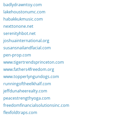
badlydrawntoy.com
lakehoustonumc.com
habakkukmusic.com
nexttonone.net
serenityhbot.net
joshuainternational.org
susansnailandfacial.com
pen-prop.com
www.tigertrendsprinceton.com
www.fathers4freedom.org
www.topperlyngundogs.com
runningoftheelkhalf.com
jeffdunaheerealty.com
peacestrengthyoga.com
freedomfinancialsolutionsinc.com
flexfoldtraps.com