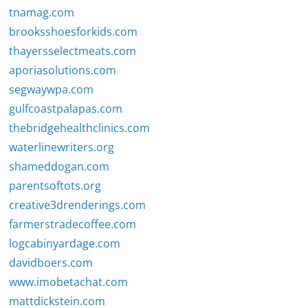
tnamag.com
brooksshoesforkids.com
thayersselectmeats.com
aporiasolutions.com
segwaywpa.com
gulfcoastpalapas.com
thebridgehealthclinics.com
waterlinewriters.org
shameddogan.com
parentsoftots.org
creative3drenderings.com
farmerstradecoffee.com
logcabinyardage.com
davidboers.com
www.imobetachat.com
mattdickstein.com