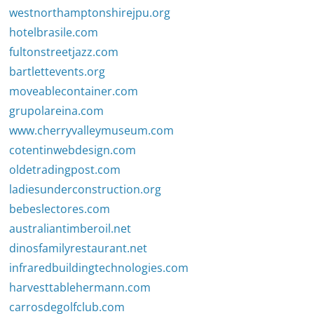
westnorthamptonshirejpu.org
hotelbrasile.com
fultonstreetjazz.com
bartlettevents.org
moveablecontainer.com
grupolareina.com
www.cherryvalleymuseum.com
cotentinwebdesign.com
oldetradingpost.com
ladiesunderconstruction.org
bebeslectores.com
australiantimberoil.net
dinosfamilyrestaurant.net
infraredbuildingtechnologies.com
harvesttablehermann.com
carrosdegolfclub.com