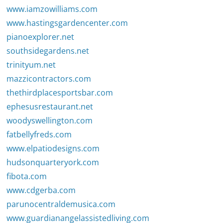
www.iamzowilliams.com
www.hastingsgardencenter.com
pianoexplorer.net
southsidegardens.net
trinityum.net
mazzicontractors.com
thethirdplacesportsbar.com
ephesusrestaurant.net
woodyswellington.com
fatbellyfreds.com
www.elpatiodesigns.com
hudsonquarteryork.com
fibota.com
www.cdgerba.com
parunocentraldemusica.com
www.guardianangelassistedliving.com