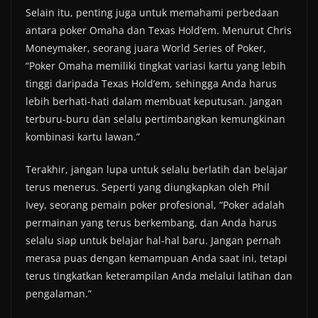
Selain itu, penting juga untuk memahami perbedaan
antara poker Omaha dan Texas Hold’em. Menurut Chris
Moneymaker, seorang juara World Series of Poker,
“Poker Omaha memiliki tingkat variasi kartu yang lebih
tinggi daripada Texas Hold’em, sehingga Anda harus
lebih berhati-hati dalam membuat keputusan. Jangan
terburu-buru dan selalu pertimbangkan kemungkinan
kombinasi kartu lawan.”
Terakhir, jangan lupa untuk selalu berlatih dan belajar
terus menerus. Seperti yang diungkapkan oleh Phil
Ivey, seorang pemain poker profesional, “Poker adalah
permainan yang terus berkembang, dan Anda harus
selalu siap untuk belajar hal-hal baru. Jangan pernah
merasa puas dengan kemampuan Anda saat ini, tetapi
terus tingkatkan keterampilan Anda melalui latihan dan
pengalaman.”