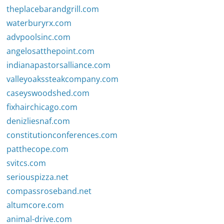
theplacebarandgrill.com
waterburyrx.com
advpoolsinc.com
angelosatthepoint.com
indianapastorsalliance.com
valleyoakssteakcompany.com
caseyswoodshed.com
fixhairchicago.com
denizliesnaf.com
constitutionconferences.com
patthecope.com
svitcs.com
seriouspizza.net
compassroseband.net
altumcore.com
animal-drive.com