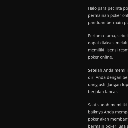
Halo para pecinta p
permainan poker onli
panduan bermain pok
Pertama-tama, sebel
dapat diakses melalu
memiliki lisensi res
poker online.
Setelah Anda memilik
diri Anda dengan be
uang asli. Jangan lu
berjalan lancar.
Saat sudah memiliki
baiknya Anda mempel
poker akan membantu
bermain poker juga