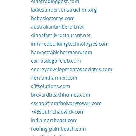
oldetradingpost.com
ladiesunderconstruction.org
bebeslectores.com
australiantimberoil.net
dinosfamilyrestaurant.net
infraredbuildingtechnologies.com
harvesttablehermann.com
carrosdegolfclub.com
energydevelopmentassociates.com
floraandfarmer.com
s3fsolutions.com
brevardbeachhomes.com
escapefromtheivorytower.com
743southchadwick.com
india-northeast.com
roofing-palmbeach.com