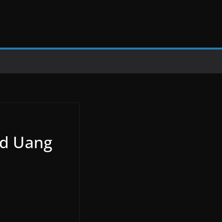
id Uang