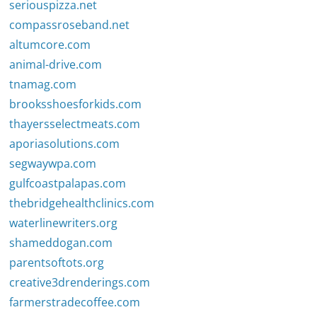
seriouspizza.net
compassroseband.net
altumcore.com
animal-drive.com
tnamag.com
brooksshoesforkids.com
thayersselectmeats.com
aporiasolutions.com
segwaywpa.com
gulfcoastpalapas.com
thebridgehealthclinics.com
waterlinewriters.org
shameddogan.com
parentsoftots.org
creative3drenderings.com
farmerstradecoffee.com