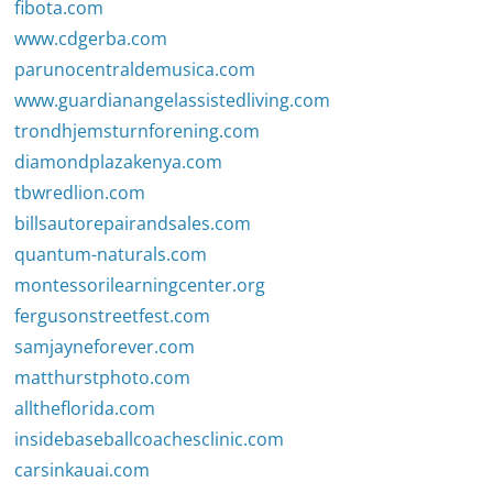
fibota.com
www.cdgerba.com
parunocentraldemusica.com
www.guardianangelassistedliving.com
trondhjemsturnforening.com
diamondplazakenya.com
tbwredlion.com
billsautorepairandsales.com
quantum-naturals.com
montessorilearningcenter.org
fergusonstreetfest.com
samjayneforever.com
matthurstphoto.com
alltheflorida.com
insidebaseballcoachesclinic.com
carsinkauai.com