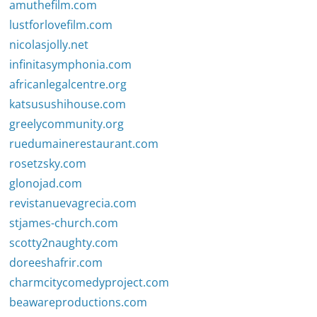
amuthefilm.com
lustforlovefilm.com
nicolasjolly.net
infinitasymphonia.com
africanlegalcentre.org
katsusushihouse.com
greelycommunity.org
ruedumainerestaurant.com
rosetzsky.com
glonojad.com
revistanuevagrecia.com
stjames-church.com
scotty2naughty.com
doreeshafrir.com
charmcitycomedyproject.com
beawareproductions.com