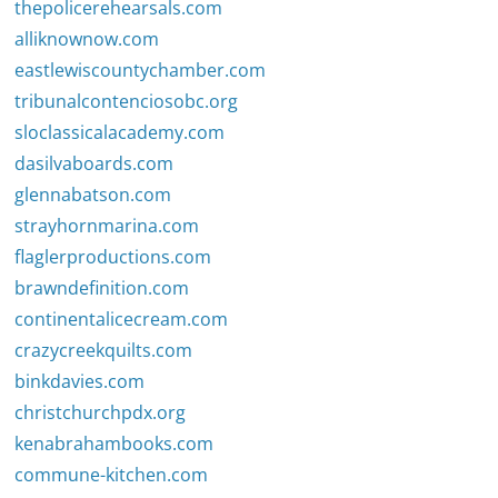
thepolicerehearsals.com
alliknownow.com
eastlewiscountychamber.com
tribunalcontenciosobc.org
sloclassicalacademy.com
dasilvaboards.com
glennabatson.com
strayhornmarina.com
flaglerproductions.com
brawndefinition.com
continentalicecream.com
crazycreekquilts.com
binkdavies.com
christchurchpdx.org
kenabrahambooks.com
commune-kitchen.com