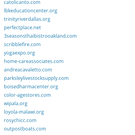
catolicanto.com
lbkeducationcenter.org
trinityriverdallas.org
perfectplace.net
3seasonsthaibistrooakland.com
scribblefire.com
yogaexpo.org
home-careassociates.com
andreacavaletto.com
parksleylivestocksupply.com
boisedharmacenter.org
color-agestores.com
wipala.org
loyola-malawi.org
rosychicc.com
outpostboats.com