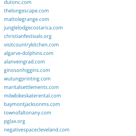
dutonc.com
thelongescape.com
mattolegrange.com
junglelodgecostarica.com
christianfestivals.org
visitcountrykitchen.com
algarve-dolphins.com
alanveingrad.com
ginosonhiggins.com
wutungprinting.com
maritalsettlements.com
milwbikeskaterental.com
baymontjacksonms.com
townofaltonany.com
pglax.org
negativespacecleveland.com