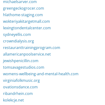
michaelsarver.com
greengeckogrocer.com
hlathome-staging.com
wokteriyakitargetmall.com
lexingtondentalcenter.com
sydneyellis.com
crowndialysis.org
restauranttrainingprogram.com
allamericanpoolservice.net
jewishpenicillin.com
tomsavagestudios.com
womens-wellbeing-and-mental-health.com
virginiafolkmusic.org
ovationsdance.com
ribandrhein.com
kolekcje.net