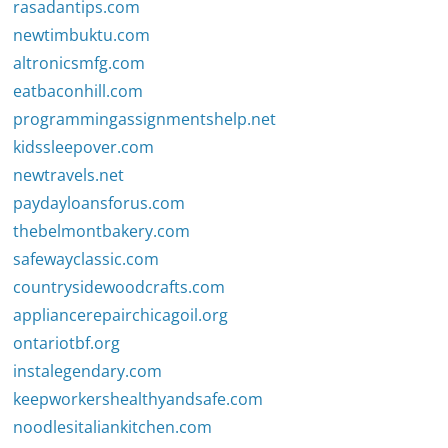
rasadantips.com
newtimbuktu.com
altronicsmfg.com
eatbaconhill.com
programmingassignmentshelp.net
kidssleepover.com
newtravels.net
paydayloansforus.com
thebelmontbakery.com
safewayclassic.com
countrysidewoodcrafts.com
appliancerepairchicagoil.org
ontariotbf.org
instalegendary.com
keepworkershealthyandsafe.com
noodlesitaliankitchen.com