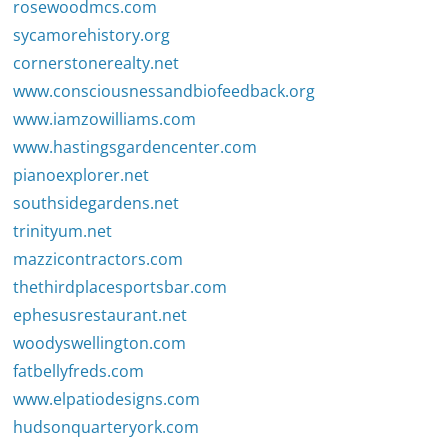
rosewoodmcs.com
sycamorehistory.org
cornerstonerealty.net
www.consciousnessandbiofeedback.org
www.iamzowilliams.com
www.hastingsgardencenter.com
pianoexplorer.net
southsidegardens.net
trinityum.net
mazzicontractors.com
thethirdplacesportsbar.com
ephesusrestaurant.net
woodyswellington.com
fatbellyfreds.com
www.elpatiodesigns.com
hudsonquarteryork.com