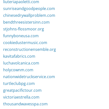
liuteriapaoletti.com
sunriseandgoodpeople.com
chinesedrywallproblem.com
bendthreesistersinn.com
stjohns-flossmoor.org
funnyboneusa.com
cookiedustermusic.com
reconstructionensemble.org
kavitafabrics.com
luchavolcanica.com
holycownm.com
nationwidetruckservice.com
turtleclubpg.com
greatpacifictour.com
victoriaestrella.com
thousandwavesspa.com