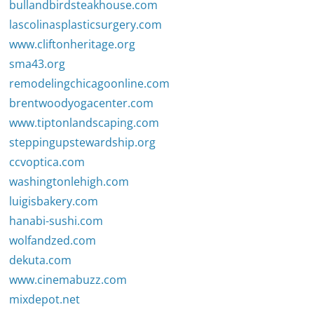
bullandbirdsteakhouse.com
lascolinasplasticsurgery.com
www.cliftonheritage.org
sma43.org
remodelingchicagoonline.com
brentwoodyogacenter.com
www.tiptonlandscaping.com
steppingupstewardship.org
ccvoptica.com
washingtonlehigh.com
luigisbakery.com
hanabi-sushi.com
wolfandzed.com
dekuta.com
www.cinemabuzz.com
mixdepot.net