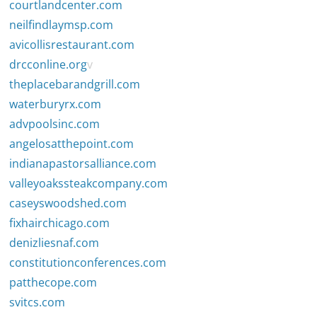
courtlandcenter.com
neilfindlaymsp.com
avicollisrestaurant.com
drcconline.org
v
theplacebarandgrill.com
waterburyrx.com
advpoolsinc.com
angelosatthepoint.com
indianapastorsalliance.com
valleyoakssteakcompany.com
caseyswoodshed.com
fixhairchicago.com
denizliesnaf.com
constitutionconferences.com
patthecope.com
svitcs.com