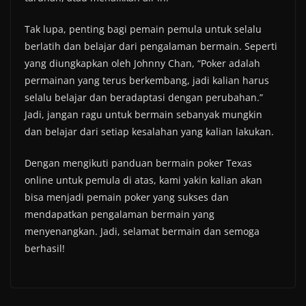
Tak lupa, penting bagi pemain pemula untuk selalu
berlatih dan belajar dari pengalaman bermain. Seperti
yang diungkapkan oleh Johnny Chan, “Poker adalah
permainan yang terus berkembang, jadi kalian harus
selalu belajar dan beradaptasi dengan perubahan.”
Jadi, jangan ragu untuk bermain sebanyak mungkin
dan belajar dari setiap kesalahan yang kalian lakukan.
Dengan mengikuti panduan bermain poker Texas
online untuk pemula di atas, kami yakin kalian akan
bisa menjadi pemain poker yang sukses dan
mendapatkan pengalaman bermain yang
menyenangkan. Jadi, selamat bermain dan semoga
berhasil!