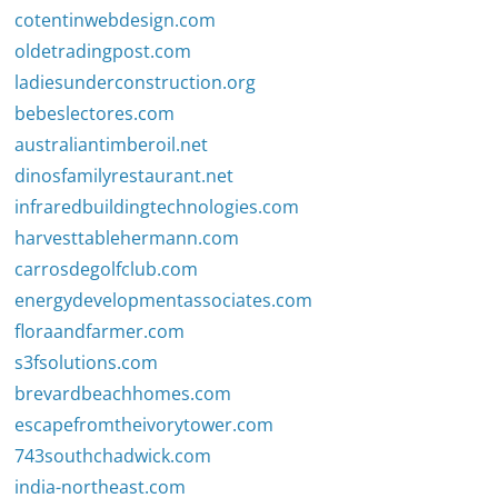
cotentinwebdesign.com
oldetradingpost.com
ladiesunderconstruction.org
bebeslectores.com
australiantimberoil.net
dinosfamilyrestaurant.net
infraredbuildingtechnologies.com
harvesttablehermann.com
carrosdegolfclub.com
energydevelopmentassociates.com
floraandfarmer.com
s3fsolutions.com
brevardbeachhomes.com
escapefromtheivorytower.com
743southchadwick.com
india-northeast.com