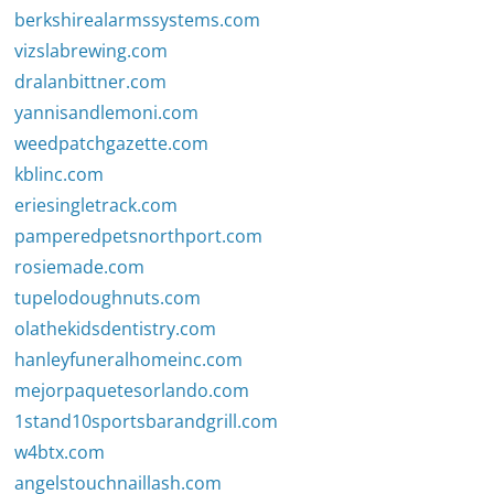
berkshirealarmssystems.com
vizslabrewing.com
dralanbittner.com
yannisandlemoni.com
weedpatchgazette.com
kblinc.com
eriesingletrack.com
pamperedpetsnorthport.com
rosiemade.com
tupelodoughnuts.com
olathekidsdentistry.com
hanleyfuneralhomeinc.com
mejorpaquetesorlando.com
1stand10sportsbarandgrill.com
w4btx.com
angelstouchnaillash.com