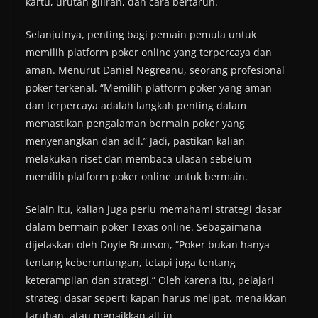
kartu, urutan giliran, dan cara bertaruh.
Selanjutnya, penting bagi pemain pemula untuk
memilih platform poker online yang terpercaya dan
aman. Menurut Daniel Negreanu, seorang profesional
poker terkenal, “Memilih platform poker yang aman
dan terpercaya adalah langkah penting dalam
memastikan pengalaman bermain poker yang
menyenangkan dan adil.” Jadi, pastikan kalian
melakukan riset dan membaca ulasan sebelum
memilih platform poker online untuk bermain.
Selain itu, kalian juga perlu memahami strategi dasar
dalam bermain poker Texas online. Sebagaimana
dijelaskan oleh Doyle Brunson, “Poker bukan hanya
tentang keberuntungan, tetapi juga tentang
keterampilan dan strategi.” Oleh karena itu, pelajari
strategi dasar seperti kapan harus melipat, menaikkan
taruhan, atau menaikkan all-in.