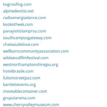
kogroofing.com
alpinedentist.net
radioenergiadance.com
kookotheek.com
panayiotislamprou.com
southcampusgateway.com
chateaudelisse.com
wellborncommunityassociation.com
wildwoodfilmfestival.com
westnorthamptonshirejpu.org
hotelbrasile.com
fultonstreetjazz.com
bartlettevents.org
moveablecontainer.com
grupolareina.com
www.cherryvalleymuseum.com