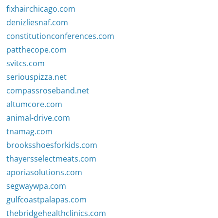
fixhairchicago.com
denizliesnaf.com
constitutionconferences.com
patthecope.com
svitcs.com
seriouspizza.net
compassroseband.net
altumcore.com
animal-drive.com
tnamag.com
brooksshoesforkids.com
thayersselectmeats.com
aporiasolutions.com
segwaywpa.com
gulfcoastpalapas.com
thebridgehealthclinics.com