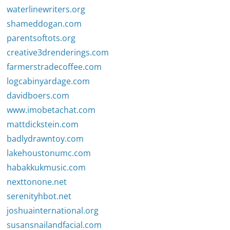
waterlinewriters.org
shameddogan.com
parentsoftots.org
creative3drenderings.com
farmerstradecoffee.com
logcabinyardage.com
davidboers.com
www.imobetachat.com
mattdickstein.com
badlydrawntoy.com
lakehoustonumc.com
habakkukmusic.com
nexttonone.net
serenityhbot.net
joshuainternational.org
susansnailandfacial.com