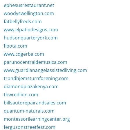
ephesusrestaurant.net
woodyswellington.com
fatbellyfreds.com
www.elpatiodesigns.com
hudsonquarteryork.com
fibota.com
www.cdgerba.com
parunocentraldemusica.com
www.guardianangelassistedliving.com
trondhjemsturnforening.com
diamondplazakenya.com
tbwredlion.com
billsautorepairandsales.com
quantum-naturals.com
montessorilearningcenter.org
fergusonstreetfest.com