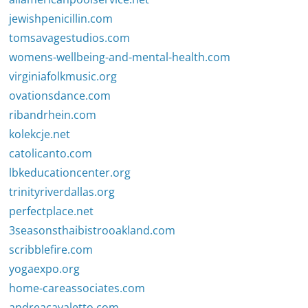
jewishpenicillin.com
tomsavagestudios.com
womens-wellbeing-and-mental-health.com
virginiafolkmusic.org
ovationsdance.com
ribandrhein.com
kolekcje.net
catolicanto.com
lbkeducationcenter.org
trinityriverdallas.org
perfectplace.net
3seasonsthaibistrooakland.com
scribblefire.com
yogaexpo.org
home-careassociates.com
andreacavaletto.com