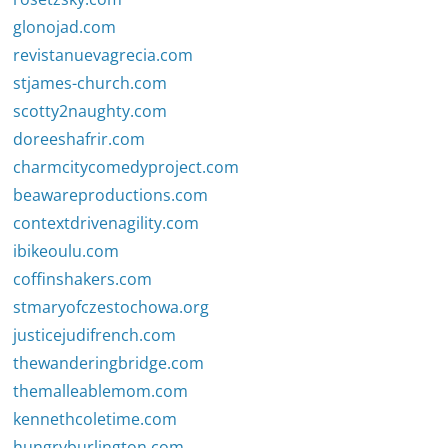
glonojad.com
revistanuevagrecia.com
stjames-church.com
scotty2naughty.com
doreeshafrir.com
charmcitycomedyproject.com
beawareproductions.com
contextdrivenagility.com
ibikeoulu.com
coffinshakers.com
stmaryofczestochowa.org
justicejudifrench.com
thewanderingbridge.com
themalleablemom.com
kennethcoletime.com
hungryburlington.com