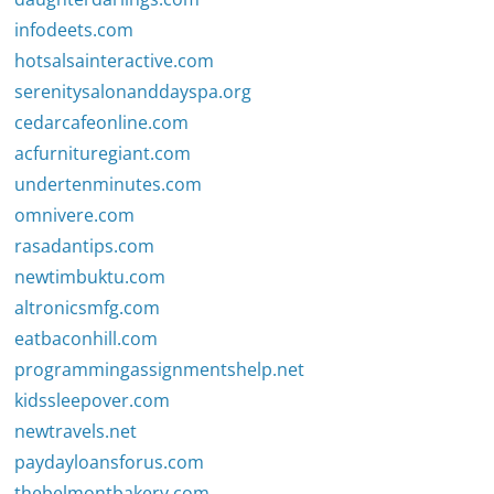
infodeets.com
hotsalsainteractive.com
serenitysalonanddayspa.org
cedarcafeonline.com
acfurnituregiant.com
undertenminutes.com
omnivere.com
rasadantips.com
newtimbuktu.com
altronicsmfg.com
eatbaconhill.com
programmingassignmentshelp.net
kidssleepover.com
newtravels.net
paydayloansforus.com
thebelmontbakery.com