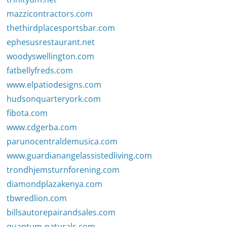
mazzicontractors.com
thethirdplacesportsbar.com
ephesusrestaurant.net
woodyswellington.com
fatbellyfreds.com
www.elpatiodesigns.com
hudsonquarteryork.com
fibota.com
www.cdgerba.com
parunocentraldemusica.com
www.guardianangelassistedliving.com
trondhjemsturnforening.com
diamondplazakenya.com
tbwredlion.com
billsautorepairandsales.com
quantum-naturals.com