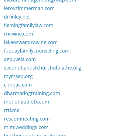
leroyzimmerman.com
drfinley.net
flemingfamilylaw.com
rnrwine.com
lakeoswegorowing.com
fuquayfamilycounseling.com
agouveia.com
secondbaptistchurchofolathe.org
mymseo.org
chhpac.com
dharmadogtraining.com
motionaudiotx.com
rttl.me
rescomheating.com
mimiweddings.com
besthostinnkansascity.com