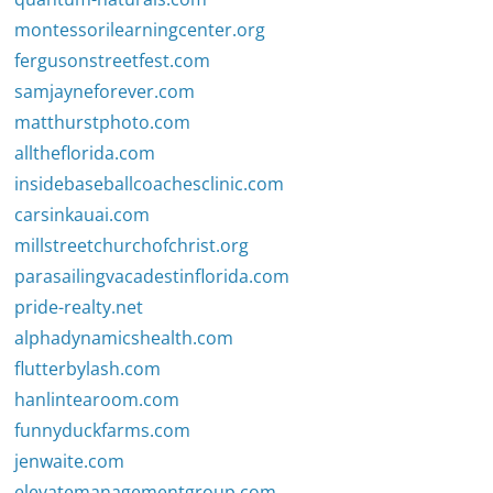
montessorilearningcenter.org
fergusonstreetfest.com
samjayneforever.com
matthurstphoto.com
alltheflorida.com
insidebaseballcoachesclinic.com
carsinkauai.com
millstreetchurchofchrist.org
parasailingvacadestinflorida.com
pride-realty.net
alphadynamicshealth.com
flutterbylash.com
hanlintearoom.com
funnyduckfarms.com
jenwaite.com
elevatemanagementgroup.com