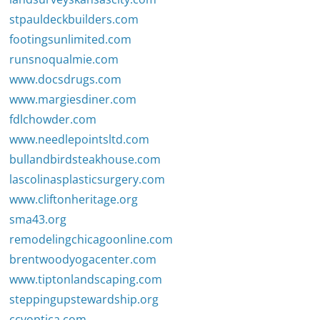
stpauldeckbuilders.com
footingsunlimited.com
runsnoqualmie.com
www.docsdrugs.com
www.margiesdiner.com
fdlchowder.com
www.needlepointsltd.com
bullandbirdsteakhouse.com
lascolinasplasticsurgery.com
www.cliftonheritage.org
sma43.org
remodelingchicagoonline.com
brentwoodyogacenter.com
www.tiptonlandscaping.com
steppingupstewardship.org
ccvoptica.com