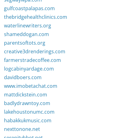
gulfcoastpalapas.com
thebridgehealthclinics.com
waterlinewriters.org
shameddogan.com
parentsoftots.org
creative3drenderings.com
farmerstradecoffee.com
logcabinyardage.com
davidboers.com
www.imobetachat.com
mattdickstein.com
badlydrawntoy.com
lakehoustonumc.com
habakkukmusic.com
nexttonone.net
serenityhbot.net