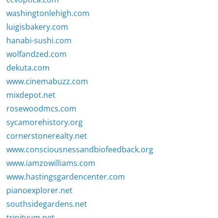
washingtonlehigh.com
luigisbakery.com
hanabi-sushi.com
wolfandzed.com
dekuta.com
www.cinemabuzz.com
mixdepot.net
rosewoodmcs.com
sycamorehistory.org
cornerstonerealty.net
www.consciousnessandbiofeedback.org
www.iamzowilliams.com
www.hastingsgardencenter.com
pianoexplorer.net
southsidegardens.net
trinityum.net