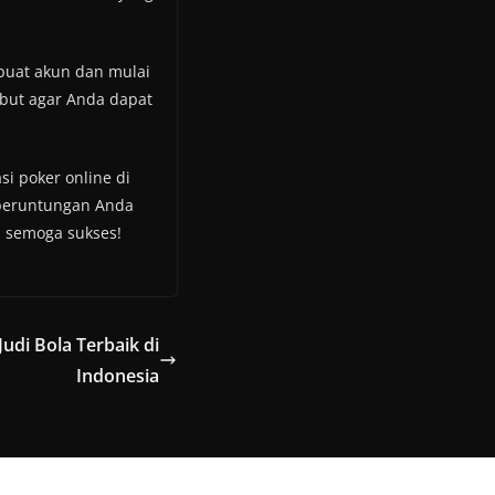
buat akun dan mulai
ebut agar Anda dapat
i poker online di
 peruntungan Anda
n semoga sukses!
udi Bola Terbaik di
Indonesia