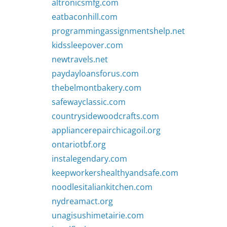
altronicsmfg.com
eatbaconhill.com
programmingassignmentshelp.net
kidssleepover.com
newtravels.net
paydayloansforus.com
thebelmontbakery.com
safewayclassic.com
countrysidewoodcrafts.com
appliancerepairchicagoil.org
ontariotbf.org
instalegendary.com
keepworkershealthyandsafe.com
noodlesitaliankitchen.com
nydreamact.org
unagisushimetairie.com