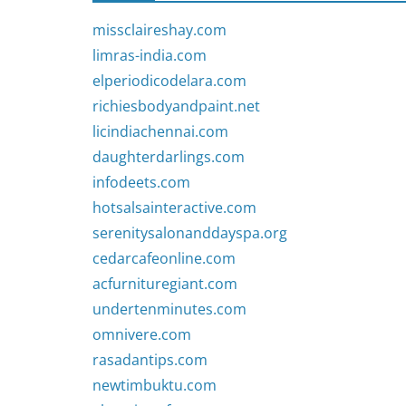
missclaireshay.com
limras-india.com
elperiodicodelara.com
richiesbodyandpaint.net
licindiachennai.com
daughterdarlings.com
infodeets.com
hotsalsainteractive.com
serenitysalonanddayspa.org
cedarcafeonline.com
acfurnituregiant.com
undertenminutes.com
omnivere.com
rasadantips.com
newtimbuktu.com