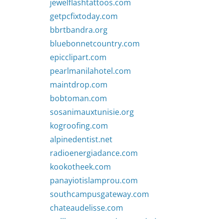
jewelflashtattoos.com
getpcfixtoday.com
bbrtbandra.org
bluebonnetcountry.com
epicclipart.com
pearlmanilahotel.com
maintdrop.com
bobtoman.com
sosanimauxtunisie.org
kogroofing.com
alpinedentist.net
radioenergiadance.com
kookotheek.com
panayiotislamprou.com
southcampusgateway.com
chateaudelisse.com