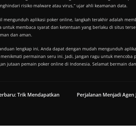
ghindari risiko malware atau virus,” ujar ahli keamanan data.
il mengunduh aplikasi poker online, langkah terakhir adalah mem
a untuk membaca syarat dan ketentuan yang berlaku di situs ters
aman dan aman.
nduan lengkap ini, Anda dapat dengan mudah mengunduh aplikas
 menikmati permainan seru ini. Jadi, jangan ragu untuk mencoba
n jutaan pemain poker online di Indonesia. Selamat bermain da
Terbaru: Trik Mendapatkan
Perjalanan Menjadi Agen J