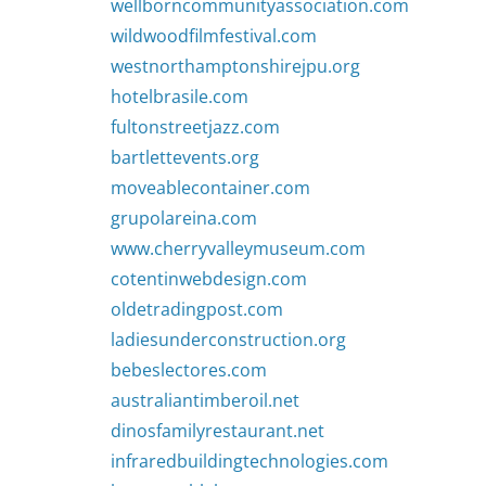
wellborncommunityassociation.com
wildwoodfilmfestival.com
westnorthamptonshirejpu.org
hotelbrasile.com
fultonstreetjazz.com
bartlettevents.org
moveablecontainer.com
grupolareina.com
www.cherryvalleymuseum.com
cotentinwebdesign.com
oldetradingpost.com
ladiesunderconstruction.org
bebeslectores.com
australiantimberoil.net
dinosfamilyrestaurant.net
infraredbuildingtechnologies.com