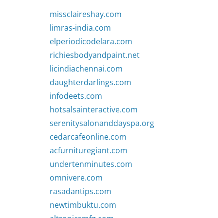
missclaireshay.com
limras-india.com
elperiodicodelara.com
richiesbodyandpaint.net
licindiachennai.com
daughterdarlings.com
infodeets.com
hotsalsainteractive.com
serenitysalonanddayspa.org
cedarcafeonline.com
acfurnituregiant.com
undertenminutes.com
omnivere.com
rasadantips.com
newtimbuktu.com