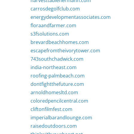
harvesttablehermann.com
carrosdegolfclub.com
energydevelopmentassociates.com
floraandfarmer.com
s3fsolutions.com
brevardbeachhomes.com
escapefromtheivorytower.com
743southchadwick.com
india-northeast.com
roofing-palmbeach.com
dontfightthefuture.com
arnoldhomesltd.com
coloredpencilcentral.com
cliftonfilmfest.com
imperialbarandlounge.com
raisedoutdoors.com