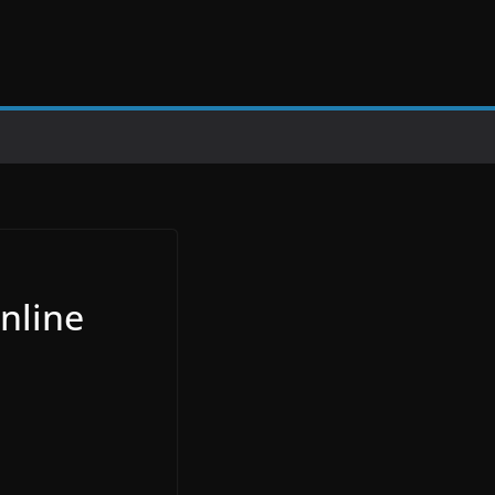
nline