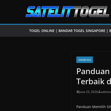
Skip
to
content
TOGEL ONLINE | BANDAR TOGEL SINGAPORE |
GAMBLING
Panduan 
Terbaik d
June 25, 2026
admin
Panduan Memilih Situ