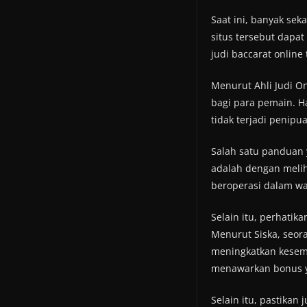
Saat ini, banyak sek
situs tersebut dapat
judi baccarat onli
Menurut Ahli Judi On
bagi para pemain. H
tidak terjadi penipua
Salah satu panduan y
adalah dengan meliha
beroperasi dalam wa
Selain itu, perhatik
Menurut Siska, seor
meningkatkan kesemp
menawarkan bonus 
Selain itu, pastikan