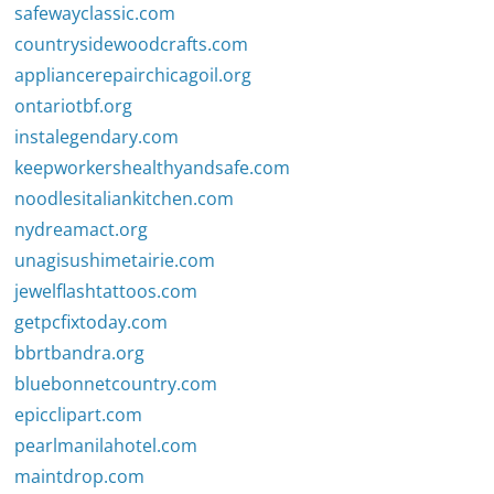
safewayclassic.com
countrysidewoodcrafts.com
appliancerepairchicagoil.org
ontariotbf.org
instalegendary.com
keepworkershealthyandsafe.com
noodlesitaliankitchen.com
nydreamact.org
unagisushimetairie.com
jewelflashtattoos.com
getpcfixtoday.com
bbrtbandra.org
bluebonnetcountry.com
epicclipart.com
pearlmanilahotel.com
maintdrop.com