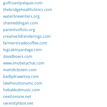
gulfcoastpalapas.com
thebridgehealthclinics.com
waterlinewriters.org
shameddogan.com
parentsoftots.org
creative3drenderings.com
farmerstradecoffee.com
logcabinyardage.com
davidboers.com
www.imobetachat.com
mattdickstein.com
badlydrawntoy.com
lakehoustonumc.com
habakkukmusic.com
nexttonone.net
serenityhbot.net