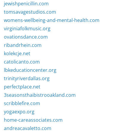
jewishpenicillin.com
tomsavagestudios.com
womens-wellbeing-and-mental-health.com
virginiafolkmusic.org
ovationsdance.com
ribandrhein.com
kolekcje.net
catolicanto.com
lbkeducationcenter.org
trinityriverdallas.org
perfectplace.net
3seasonsthaibistrooakland.com
scribblefire.com
yogaexpo.org
home-careassociates.com
andreacavaletto.com