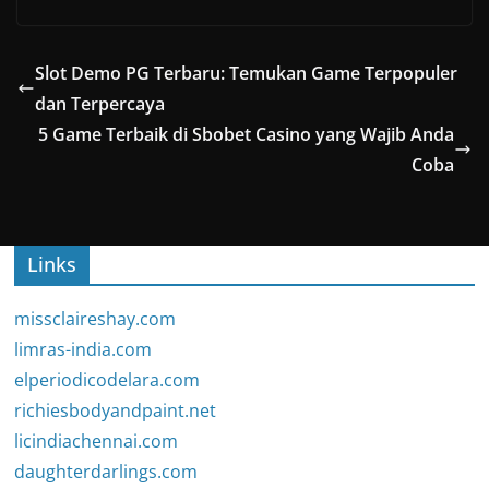
Slot Demo PG Terbaru: Temukan Game Terpopuler
dan Terpercaya
5 Game Terbaik di Sbobet Casino yang Wajib Anda
Coba
Links
missclaireshay.com
limras-india.com
elperiodicodelara.com
richiesbodyandpaint.net
licindiachennai.com
daughterdarlings.com