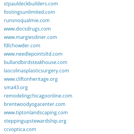
stpauldeckbuilders.com
footingsunlimited.com
runsnoqualmie.com
www.docsdrugs.com
www.margiesdiner.com
fdlchowder.com
www.needlepointsltd.com
bullandbirdsteakhouse.com
lascolinasplasticsurgery.com
www.cliftonheritage.org
sma43.org
remodelingchicagoonline.com
brentwoodyogacenter.com
www.tiptonlandscaping.com
steppingupstewardship.org
ccvoptica.com