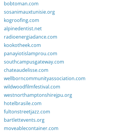
bobtoman.com
sosanimauxtunisie.org
kogroofing.com
alpinedentist.net
radioenergiadance.com
kookotheek.com
panayiotislamprou.com
southcampusgateway.com
chateaudelisse.com
wellborncommunityassociation.com
wildwoodfilmfestival.com
westnorthamptonshirejpu.org
hotelbrasile.com
fultonstreetjazz.com
bartlettevents.org
moveablecontainer.com