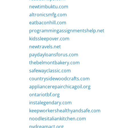
newtimbuktu.com
altronicsmfg.com
eatbaconhill.com
programmingassignmentshelp.net
kidssleepover.com
newtravels.net
paydayloansforus.com
thebelmontbakery.com
safewayclassic.com
countrysidewoodcrafts.com
appliancerepairchicagoil.org
ontariotbf.org
instalegendary.com
keepworkershealthyandsafe.com
noodlesitaliankitchen.com
nydreamact.org