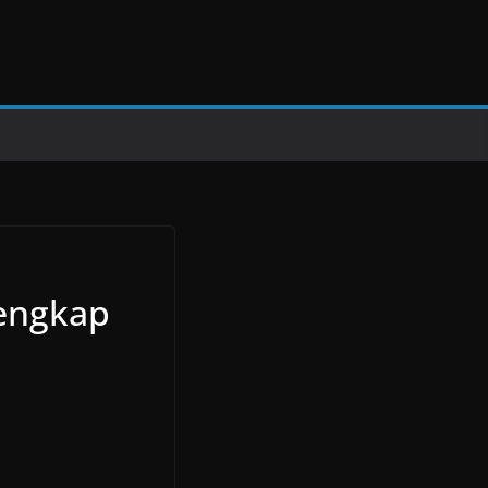
Lengkap