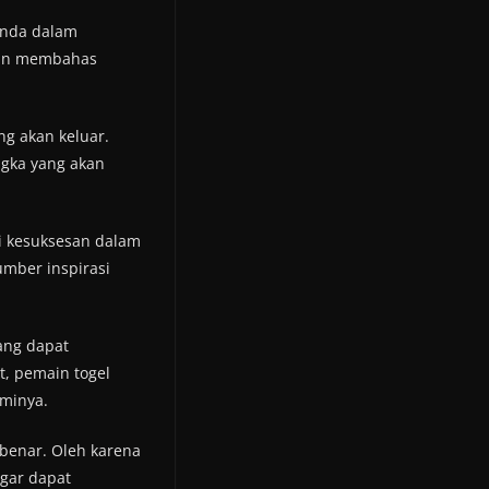
Anda dalam
akan membahas
g akan keluar.
gka yang akan
i kesuksesan dalam
umber inspirasi
ang dapat
, pemain togel
minya.
benar. Oleh karena
gar dapat