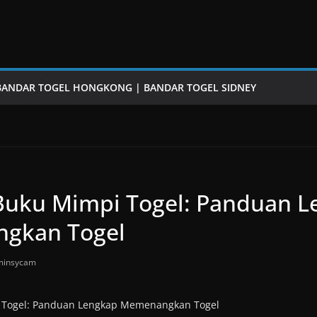
 BANDAR TOGEL HONGKONG | BANDAR TOGEL SIDNEY
Buku Mimpi Togel: Panduan 
gkan Togel
minsycam
 Togel: Panduan Lengkap Memenangkan Togel