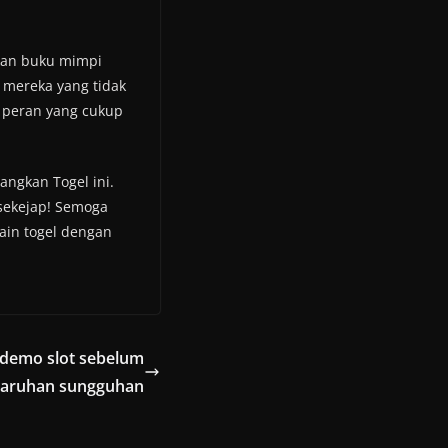
akan buku mimpi
 mereka yang tidak
 peran yang cukup
ngkan Togel ini.
sekejap! Semoga
ain togel dengan
demo slot sebelum
taruhan sungguhan