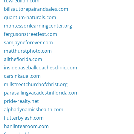
tbwredlion.com
billsautorepairandsales.com
quantum-naturals.com
montessorilearningcenter.org
fergusonstreetfest.com
samjayneforever.com
matthurstphoto.com
alltheflorida.com
insidebaseballcoachesclinic.com
carsinkauai.com
millstreetchurchofchrist.org
parasailingvacadestinflorida.com
pride-realty.net
alphadynamicshealth.com
flutterbylash.com
hanlintearoom.com