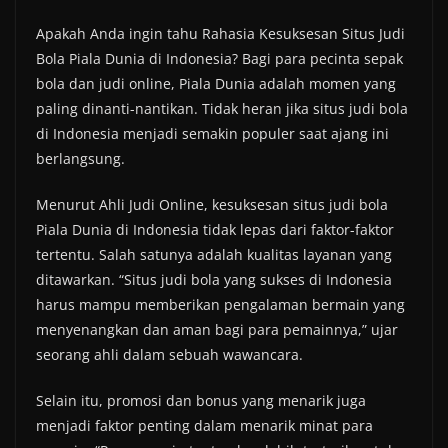
Apakah Anda ingin tahu Rahasia Kesuksesan Situs Judi
Bola Piala Dunia di Indonesia? Bagi para pecinta sepak
bola dan judi online, Piala Dunia adalah momen yang
paling dinanti-nantikan. Tidak heran jika situs judi bola
di Indonesia menjadi semakin populer saat ajang ini
berlangsung.
Menurut Ahli Judi Online, kesuksesan situs judi bola
Piala Dunia di Indonesia tidak lepas dari faktor-faktor
tertentu. Salah satunya adalah kualitas layanan yang
ditawarkan. “Situs judi bola yang sukses di Indonesia
harus mampu memberikan pengalaman bermain yang
menyenangkan dan aman bagi para pemainnya,” ujar
seorang ahli dalam sebuah wawancara.
Selain itu, promosi dan bonus yang menarik juga
menjadi faktor penting dalam menarik minat para