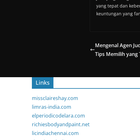
yang tepat dan keb
keuntungan yang fan
Mengenal Agen Judi
Tips Memilih yang 
Links
missclaireshay.com
limras-india.com
elperiodicodelara.com
richiesbodyandpaint.net
licindiachennai.com