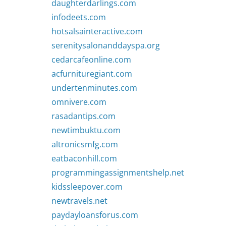
daughterdarlings.com
infodeets.com
hotsalsainteractive.com
serenitysalonanddayspa.org
cedarcafeonline.com
acfurnituregiant.com
undertenminutes.com
omnivere.com
rasadantips.com
newtimbuktu.com
altronicsmfg.com
eatbaconhill.com
programmingassignmentshelp.net
kidssleepover.com
newtravels.net
paydayloansforus.com