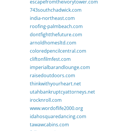
escapefromtheivorytower.com
743southchadwick.com
india-northeast.com
roofing-palmbeach.com
dontfightthefuture.com
arnoldhomesltd.com
coloredpencilcentral.com
cliftonfilmfest.com
imperialbarandlounge.com
raisedoutdoors.com
thinkwithyourheart.net
utahbankruptcyattorneys.net
irocknroll.com
www.wordoflife2000.org
idahosquaredancing.com
tawawcabins.com