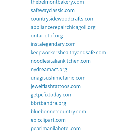
thebelmontbakery.com
safewayclassic.com
countrysidewoodcrafts.com
appliancerepairchicagoil.org
ontariotbf.org
instalegendary.com
keepworkershealthyandsafe.com
noodlesitaliankitchen.com
nydreamact.org
unagisushimetairie.com
jewelflashtattoos.com
getpcfixtoday.com
bbrtbandra.org
bluebonnetcountry.com
epicclipart.com
pearlmanilahotel.com