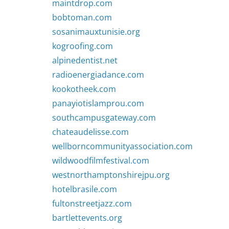
maintdrop.com
bobtoman.com
sosanimauxtunisie.org
kogroofing.com
alpinedentist.net
radioenergiadance.com
kookotheek.com
panayiotislamprou.com
southcampusgateway.com
chateaudelisse.com
wellborncommunityassociation.com
wildwoodfilmfestival.com
westnorthamptonshirejpu.org
hotelbrasile.com
fultonstreetjazz.com
bartlettevents.org