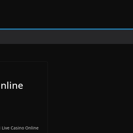
nline
 Live Casino Online