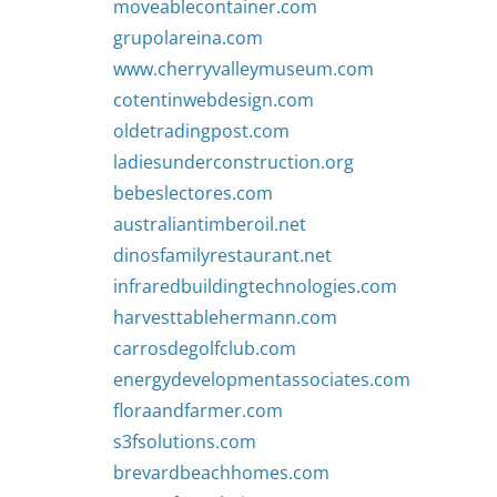
moveablecontainer.com
grupolareina.com
www.cherryvalleymuseum.com
cotentinwebdesign.com
oldetradingpost.com
ladiesunderconstruction.org
bebeslectores.com
australiantimberoil.net
dinosfamilyrestaurant.net
infraredbuildingtechnologies.com
harvesttablehermann.com
carrosdegolfclub.com
energydevelopmentassociates.com
floraandfarmer.com
s3fsolutions.com
brevardbeachhomes.com