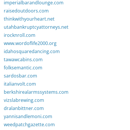
imperialbarandlounge.com
raisedoutdoors.com
thinkwithyourheart.net
utahbankruptcyattorneys.net
irocknroll.com
www.wordoflife2000.org
idahosquaredancing.com
tawawcabins.com
folksemantic.com
sardosbar.com
italianvolt.com
berkshirealarmssystems.com
vizslabrewing.com
dralanbittner.com
yannisandlemoni.com
weedpatchgazette.com