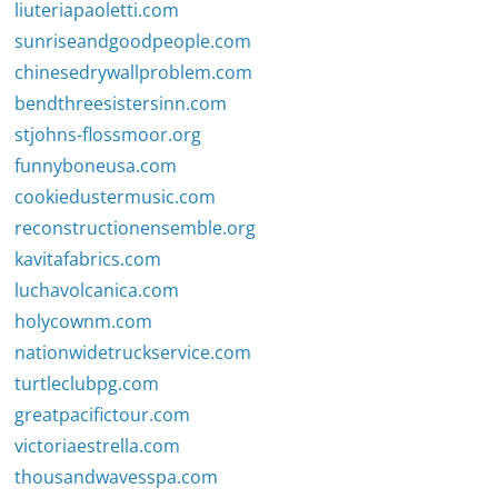
liuteriapaoletti.com
sunriseandgoodpeople.com
chinesedrywallproblem.com
bendthreesistersinn.com
stjohns-flossmoor.org
funnyboneusa.com
cookiedustermusic.com
reconstructionensemble.org
kavitafabrics.com
luchavolcanica.com
holycownm.com
nationwidetruckservice.com
turtleclubpg.com
greatpacifictour.com
victoriaestrella.com
thousandwavesspa.com