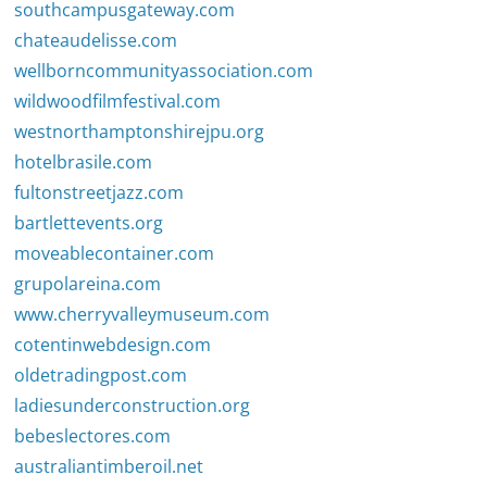
southcampusgateway.com
chateaudelisse.com
wellborncommunityassociation.com
wildwoodfilmfestival.com
westnorthamptonshirejpu.org
hotelbrasile.com
fultonstreetjazz.com
bartlettevents.org
moveablecontainer.com
grupolareina.com
www.cherryvalleymuseum.com
cotentinwebdesign.com
oldetradingpost.com
ladiesunderconstruction.org
bebeslectores.com
australiantimberoil.net