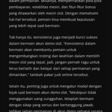
dalam permainan. Misalnya, memperhatikan pola-pola
pembayaran, volatilitas mesin, dan fitur-fitur bonus
yang ditawarkan oleh mesin slot. Dengan memahami
hal-hal tersebut, pemain bisa membuat keputusan
yang lebih tepat saat bermain.
Tak hanya itu, konsistensi juga menjadi kunci sukses
dalam bermain akun demo slot. “Konsistensi dalam
bermain akan membantu pemain untuk
mengembangkan insting dan keahlian dalam memilih
mesin slot yang tepat. Jadi, jangan pernah ragu untuk
terus berlatih dan belajar dari setiap permainan yang
dimainkan,” tambah pakar judi online tersebut.
Selain itu, penting juga untuk mengatur modal dengan
bijak saat bermain akun demo slot. “Meskipun tidak
menggunakan uang sungguhan, tetaplah bermain
dengan sikap yang serius dan bertanggung jawab.
Jadikan setiap permainan di akun demo sebagai sarana