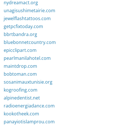
nydreamact.org
unagisushimetairie.com
jewelflashtattoos.com
getpcfixtoday.com
bbrtbandra.org
bluebonnetcountry.com
epicclipart.com
pearlmanilahotel.com
maintdrop.com
bobtoman.com
sosanimauxtunisie.org
kogroofing.com
alpinedentist.net
radioenergiadance.com
kookotheek.com
panayiotislamprou.com