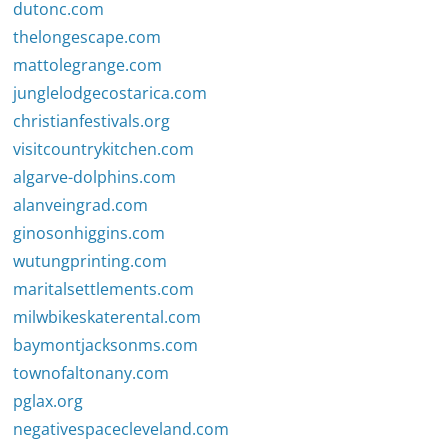
dutonc.com
thelongescape.com
mattolegrange.com
junglelodgecostarica.com
christianfestivals.org
visitcountrykitchen.com
algarve-dolphins.com
alanveingrad.com
ginosonhiggins.com
wutungprinting.com
maritalsettlements.com
milwbikeskaterental.com
baymontjacksonms.com
townofaltonany.com
pglax.org
negativespacecleveland.com