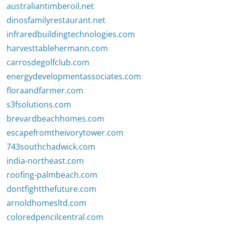
australiantimberoil.net
dinosfamilyrestaurant.net
infraredbuildingtechnologies.com
harvesttablehermann.com
carrosdegolfclub.com
energydevelopmentassociates.com
floraandfarmer.com
s3fsolutions.com
brevardbeachhomes.com
escapefromtheivorytower.com
743southchadwick.com
india-northeast.com
roofing-palmbeach.com
dontfightthefuture.com
arnoldhomesltd.com
coloredpencilcentral.com