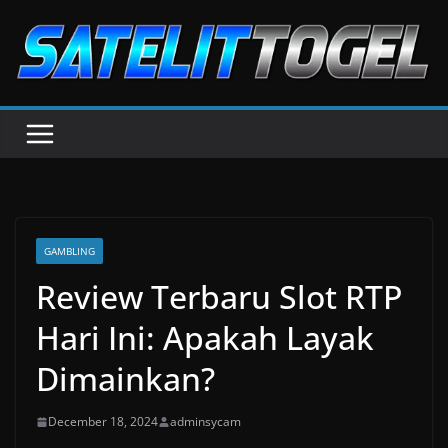
Skip
to
content
GAMBLING
Review Terbaru Slot RTP
Hari Ini: Apakah Layak
Dimainkan?
December 18, 2024
adminsycam