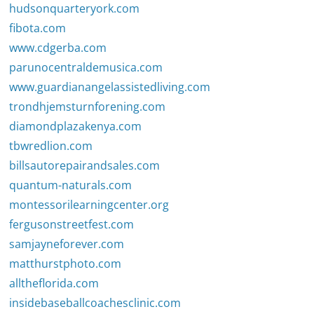
hudsonquarteryork.com
fibota.com
www.cdgerba.com
parunocentraldemusica.com
www.guardianangelassistedliving.com
trondhjemsturnforening.com
diamondplazakenya.com
tbwredlion.com
billsautorepairandsales.com
quantum-naturals.com
montessorilearningcenter.org
fergusonstreetfest.com
samjayneforever.com
matthurstphoto.com
alltheflorida.com
insidebaseballcoachesclinic.com