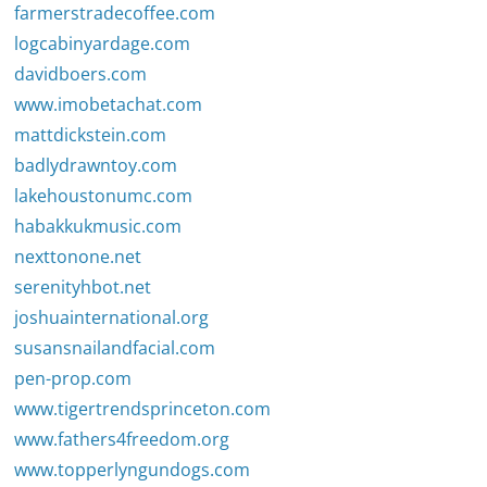
farmerstradecoffee.com
logcabinyardage.com
davidboers.com
www.imobetachat.com
mattdickstein.com
badlydrawntoy.com
lakehoustonumc.com
habakkukmusic.com
nexttonone.net
serenityhbot.net
joshuainternational.org
susansnailandfacial.com
pen-prop.com
www.tigertrendsprinceton.com
www.fathers4freedom.org
www.topperlyngundogs.com