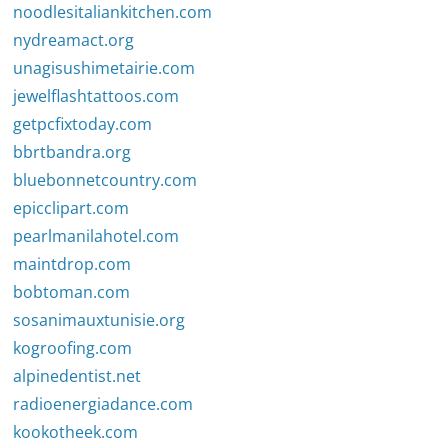
noodlesitaliankitchen.com
nydreamact.org
unagisushimetairie.com
jewelflashtattoos.com
getpcfixtoday.com
bbrtbandra.org
bluebonnetcountry.com
epicclipart.com
pearlmanilahotel.com
maintdrop.com
bobtoman.com
sosanimauxtunisie.org
kogroofing.com
alpinedentist.net
radioenergiadance.com
kookotheek.com