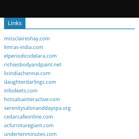
Links
missclaireshay.com
limras-india.com
elperiodicodelara.com
richiesbodyandpaint.net
licindiachennai.com
daughterdarlings.com
infodeets.com
hotsalsainteractive.com
serenitysalonanddayspa.org
cedarcafeonline.com
acfurnituregiant.com
undertenminutes.com