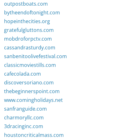
outpostboats.com
bytheendoftonight.com
hopeinthecities.org
gratefulgluttons.com
mobdroforpctv.com
cassandrasturdy.com
sanbenitoolivefestival.com
classicmoviestills.com
cafecolada.com
discoversoriano.com
thebeginnerspoint.com
www.comingholidays.net
sanfranguide.com
charmoryllc.com
3dracinginc.com
houstoncriticalmass.com