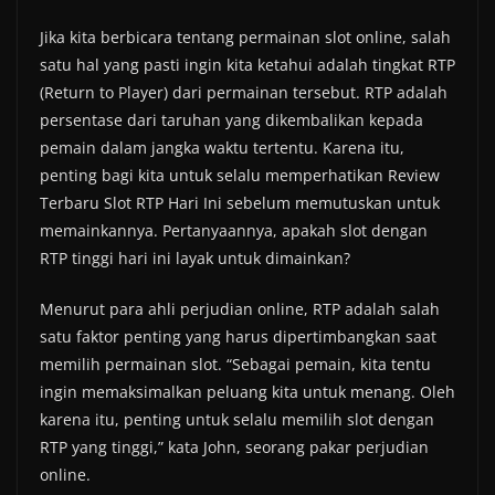
Jika kita berbicara tentang permainan slot online, salah
satu hal yang pasti ingin kita ketahui adalah tingkat RTP
(Return to Player) dari permainan tersebut. RTP adalah
persentase dari taruhan yang dikembalikan kepada
pemain dalam jangka waktu tertentu. Karena itu,
penting bagi kita untuk selalu memperhatikan Review
Terbaru Slot RTP Hari Ini sebelum memutuskan untuk
memainkannya. Pertanyaannya, apakah slot dengan
RTP tinggi hari ini layak untuk dimainkan?
Menurut para ahli perjudian online, RTP adalah salah
satu faktor penting yang harus dipertimbangkan saat
memilih permainan slot. “Sebagai pemain, kita tentu
ingin memaksimalkan peluang kita untuk menang. Oleh
karena itu, penting untuk selalu memilih slot dengan
RTP yang tinggi,” kata John, seorang pakar perjudian
online.