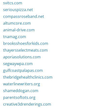
svitcs.com
seriouspizza.net
compassroseband.net
altumcore.com
animal-drive.com
tnamag.com
brooksshoesforkids.com
thayersselectmeats.com
aporiasolutions.com
segwaywpa.com
gulfcoastpalapas.com
thebridgehealthclinics.com
waterlinewriters.org
shameddogan.com
parentsoftots.org
creative3drenderings.com