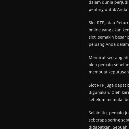
dalam dunia perjudia
penting untuk Anda 
Slot RTP, atau Retu
online yang akan ke
slot, semakin besar
peluang Anda dalam 
Menurut seorang ahl
oleh pemain sebelum
membuat keputusan 
Slot RTP juga dapat
digunakan. Oleh ka
sebelum memulai be
Selain itu, pemain j
seberapa sering seb
didapatkan. Sebuah 