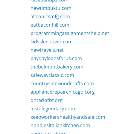
newtimbuktu.com
altronicsmfg.com
eatbaconhill.com
programmingassignmentshelp.net
kidssleepover.com
newtravels.net
paydayloansforus.com
thebelmontbakery.com
safewayclassic.com
countrysidewoodcrafts.com
appliancerepairchicagoil.org
ontariotbf.org
instalegendary.com
keepworkershealthyandsafe.com
noodlesitaliankitchen.com
nydreamact.org