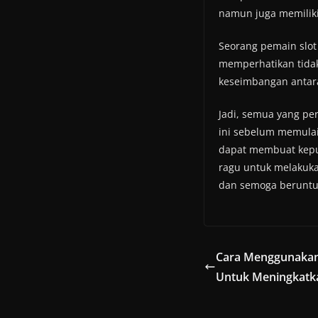
namun juga memiliki 
Seorang pemain slot
memperhatikan tidak 
keseimbangan antara
Jadi, semua yang pe
ini sebelum memulai
dapat membuat keput
ragu untuk melakuka
dan semoga beruntu
Cara Menggunakan 
Untuk Meningkatk