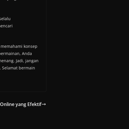
selalu
mencari
tuk memahami konsep
 permainan, Anda
enang. Jadi, jangan
. Selamat bermain
Online yang Efektif