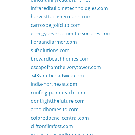
infraredbuildingtechnologies.com
harvesttablehermann.com
carrosdegolfclub.com
energydevelopmentassociates.com
floraandfarmer.com
s3fsolutions.com
brevardbeachhomes.com
escapefromtheivorytower.com
743southchadwick.com
india-northeast.com
roofing-palmbeach.com
dontfightthefuture.com
arnoldhomesltd.com
coloredpencilcentral.com
cliftonfilmfest.com
imperialbarandlounge.com