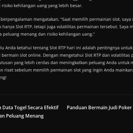
risiko kehilangan uang yang lebih besar.
 berpengalaman mengatakan, “Saat memilih permainan slot, saya 
hanya Slot RTP, tetapi juga volatilitas permainan tersebut. Saya 
 peluang menang dan risiko kehilangan uang.”
rlu Anda ketahui tentang Slot RTP hari ini adalah pentingnya un
 bermain slot online. Dengan mengetahui Slot RTP dan volatilitas
usan yang lebih cerdas dan meningkatkan peluang Anda untuk m
n riset sebelum memilih permainan slot yang ingin Anda mainkan
ng!
Data Togel Secara Efektif
Panduan Bermain Judi Poker 
an Peluang Menang