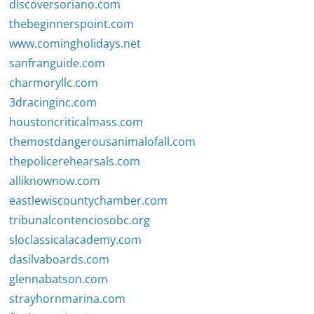
discoversoriano.com
thebeginnerspoint.com
www.comingholidays.net
sanfranguide.com
charmoryllc.com
3dracinginc.com
houstoncriticalmass.com
themostdangerousanimalofall.com
thepolicerehearsals.com
alliknownow.com
eastlewiscountychamber.com
tribunalcontenciosobc.org
sloclassicalacademy.com
dasilvaboards.com
glennabatson.com
strayhornmarina.com