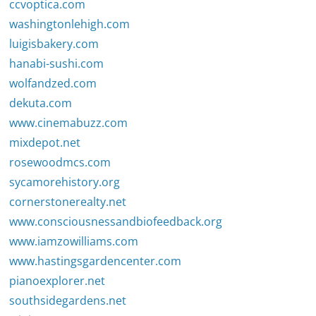
ccvoptica.com
washingtonlehigh.com
luigisbakery.com
hanabi-sushi.com
wolfandzed.com
dekuta.com
www.cinemabuzz.com
mixdepot.net
rosewoodmcs.com
sycamorehistory.org
cornerstonerealty.net
www.consciousnessandbiofeedback.org
www.iamzowilliams.com
www.hastingsgardencenter.com
pianoexplorer.net
southsidegardens.net