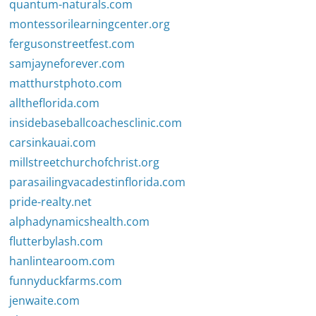
quantum-naturals.com
montessorilearningcenter.org
fergusonstreetfest.com
samjayneforever.com
matthurstphoto.com
alltheflorida.com
insidebaseballcoachesclinic.com
carsinkauai.com
millstreetchurchofchrist.org
parasailingvacadestinflorida.com
pride-realty.net
alphadynamicshealth.com
flutterbylash.com
hanlintearoom.com
funnyduckfarms.com
jenwaite.com