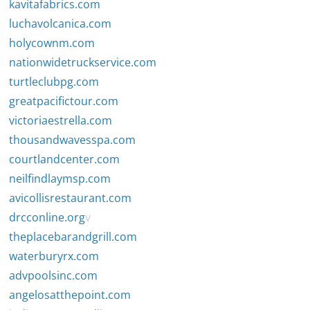
kavitafabrics.com
luchavolcanica.com
holycownm.com
nationwidetruckservice.com
turtleclubpg.com
greatpacifictour.com
victoriaestrella.com
thousandwavesspa.com
courtlandcenter.com
neilfindlaymsp.com
avicollisrestaurant.com
drcconline.org
v
theplacebarandgrill.com
waterburyrx.com
advpoolsinc.com
angelosatthepoint.com