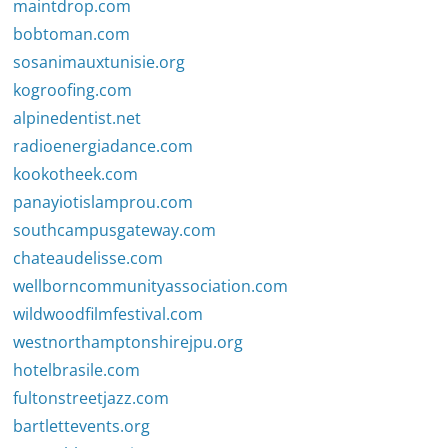
maintdrop.com
bobtoman.com
sosanimauxtunisie.org
kogroofing.com
alpinedentist.net
radioenergiadance.com
kookotheek.com
panayiotislamprou.com
southcampusgateway.com
chateaudelisse.com
wellborncommunityassociation.com
wildwoodfilmfestival.com
westnorthamptonshirejpu.org
hotelbrasile.com
fultonstreetjazz.com
bartlettevents.org