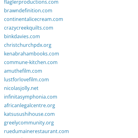
flaglerproductions.com
brawndefinition.com
continentalicecream.com
crazycreekquilts.com
binkdavies.com
christchurchpdx.org
kenabrahambooks.com
commune-kitchen.com
amuthefilm.com
lustforlovefilm.com
nicolasjolly.net
infinitasymphonia.com
africanlegalcentre.org
katsusushihouse.com
greelycommunity.org
ruedumainerestaurant.com