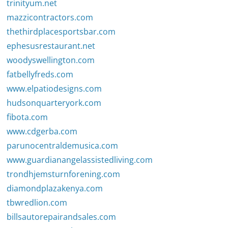
trinityum.net
mazzicontractors.com
thethirdplacesportsbar.com
ephesusrestaurant.net
woodyswellington.com
fatbellyfreds.com
www.elpatiodesigns.com
hudsonquarteryork.com
fibota.com
www.cdgerba.com
parunocentraldemusica.com
www.guardianangelassistedliving.com
trondhjemsturnforening.com
diamondplazakenya.com
tbwredlion.com
billsautorepairandsales.com