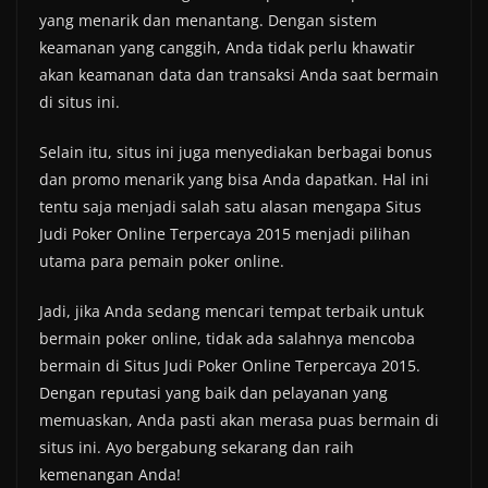
yang menarik dan menantang. Dengan sistem
keamanan yang canggih, Anda tidak perlu khawatir
akan keamanan data dan transaksi Anda saat bermain
di situs ini.
Selain itu, situs ini juga menyediakan berbagai bonus
dan promo menarik yang bisa Anda dapatkan. Hal ini
tentu saja menjadi salah satu alasan mengapa Situs
Judi Poker Online Terpercaya 2015 menjadi pilihan
utama para pemain poker online.
Jadi, jika Anda sedang mencari tempat terbaik untuk
bermain poker online, tidak ada salahnya mencoba
bermain di Situs Judi Poker Online Terpercaya 2015.
Dengan reputasi yang baik dan pelayanan yang
memuaskan, Anda pasti akan merasa puas bermain di
situs ini. Ayo bergabung sekarang dan raih
kemenangan Anda!