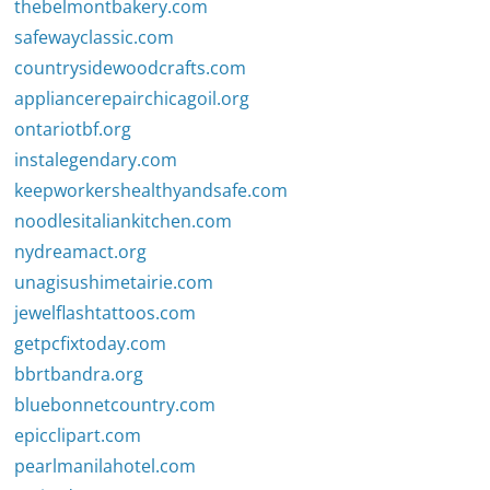
thebelmontbakery.com
safewayclassic.com
countrysidewoodcrafts.com
appliancerepairchicagoil.org
ontariotbf.org
instalegendary.com
keepworkershealthyandsafe.com
noodlesitaliankitchen.com
nydreamact.org
unagisushimetairie.com
jewelflashtattoos.com
getpcfixtoday.com
bbrtbandra.org
bluebonnetcountry.com
epicclipart.com
pearlmanilahotel.com