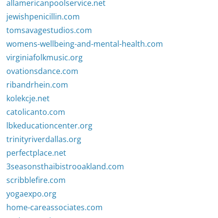
allamericanpoolservice.net
jewishpenicillin.com
tomsavagestudios.com
womens-wellbeing-and-mental-health.com
virginiafolkmusic.org
ovationsdance.com
ribandrhein.com
kolekcje.net
catolicanto.com
lbkeducationcenter.org
trinityriverdallas.org
perfectplace.net
3seasonsthaibistrooakland.com
scribblefire.com
yogaexpo.org
home-careassociates.com