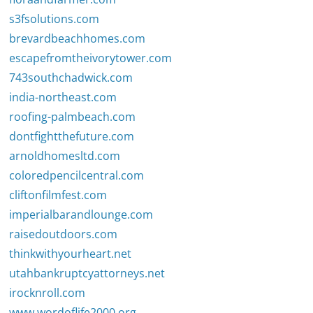
s3fsolutions.com
brevardbeachhomes.com
escapefromtheivorytower.com
743southchadwick.com
india-northeast.com
roofing-palmbeach.com
dontfightthefuture.com
arnoldhomesltd.com
coloredpencilcentral.com
cliftonfilmfest.com
imperialbarandlounge.com
raisedoutdoors.com
thinkwithyourheart.net
utahbankruptcyattorneys.net
irocknroll.com
www.wordoflife2000.org