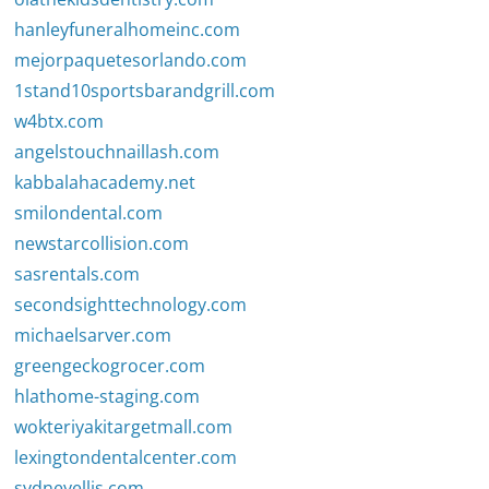
hanleyfuneralhomeinc.com
mejorpaquetesorlando.com
1stand10sportsbarandgrill.com
w4btx.com
angelstouchnaillash.com
kabbalahacademy.net
smilondental.com
newstarcollision.com
sasrentals.com
secondsighttechnology.com
michaelsarver.com
greengeckogrocer.com
hlathome-staging.com
wokteriyakitargetmall.com
lexingtondentalcenter.com
sydneyellis.com