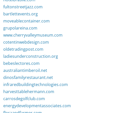
fultonstreetjazz.com
bartlettevents.org
moveablecontainer.com
grupolareina.com
www.cherryvalleymuseum.com
cotentinwebdesign.com
oldetradingpost.com
ladiesunderconstruction.org
bebeslectores.com
australiantimberoil.net
dinosfamilyrestaurant.net
infraredbuildingtechnologies.com
harvesttablehermann.com
carrosdegolfclub.com
energydevelopmentassociates.com
floraandfarmer.com