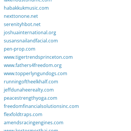
habakkukmusic.com
nexttonone.net
serenityhbot.net
joshuainternational.org
susansnailandfacial.com
pen-prop.com
www.tigertrendsprinceton.com
www.fathers4freedom.org
www.topperlyngundogs.com
runningoftheelkhalf.com
jeffdunaheerealty.com
peacestrengthyoga.com
freedomfinancialsolutionsinc.com
flexfoldtraps.com
amendsracingengines.com
www.kortormorthai.com