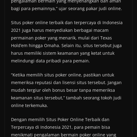
pengalaman bermain yang menyenangkan dan aman
bagi para pemainnya,” ujar seorang pakar judi online.
Situs poker online terbaik dan terpercaya di Indonesia
2021 juga harus menyediakan berbagai macam
permainan poker yang menarik, mulai dari Texas
Hold’em hingga Omaha. Selain itu, situs tersebut juga
harus memiliki sistem keamanan yang ketat untuk
melindungi data pribadi para pemain.
“Ketika memilih situs poker online, pastikan untuk
memeriksa reputasi dan lisensi situs tersebut. Jangan
mudah tergiur oleh bonus besar tanpa memeriksa
keamanan situs tersebut,” tambah seorang tokoh judi
online terkemuka.
Dengan memilih Situs Poker Online Terbaik dan
Terpercaya di Indonesia 2021, para pemain bisa
menikmati pengalaman bermain poker online yang