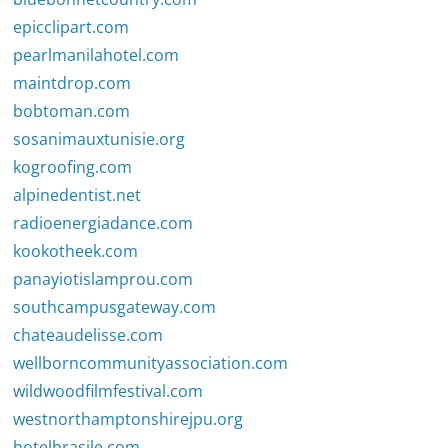
epicclipart.com
pearlmanilahotel.com
maintdrop.com
bobtoman.com
sosanimauxtunisie.org
kogroofing.com
alpinedentist.net
radioenergiadance.com
kookotheek.com
panayiotislamprou.com
southcampusgateway.com
chateaudelisse.com
wellborncommunityassociation.com
wildwoodfilmfestival.com
westnorthamptonshirejpu.org
hotelbrasile.com