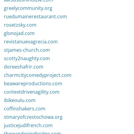
greelycommunity.org
ruedumainerestaurant.com
rosetzsky.com
glonojad.com
revistanuevagrecia.com
stjames-church.com
scotty2naughty.com
doreeshafrir.com
charmcitycomedyproject.com
beawareproductions.com
contextdrivenagility.com
ibikeoulu.com
coffinshakers.com
stmaryofczestochowa.org
justicejudifrench.com
thewanderingbridge.com