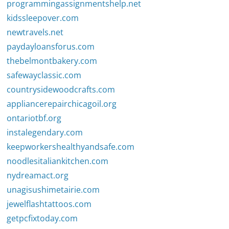
programmingassignmentshelp.net
kidssleepover.com
newtravels.net
paydayloansforus.com
thebelmontbakery.com
safewayclassic.com
countrysidewoodcrafts.com
appliancerepairchicagoil.org
ontariotbf.org
instalegendary.com
keepworkershealthyandsafe.com
noodlesitaliankitchen.com
nydreamact.org
unagisushimetairie.com
jewelflashtattoos.com
getpcfixtoday.com