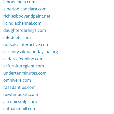
limras-india.com
elperiodicodelara.com
richiesbodyandpaint.net
licindiachennai.com
daughterdarlings.com
infodeets.com
hotsalsainteractive.com
serenitysalonanddayspa.org
cedarcafeonline.com
acfurnituregiant.com
undertenminutes.com
omnivere.com
rasadantips.com
newtimbuktu.com
altronicsmfg.com
eatbaconhill.com