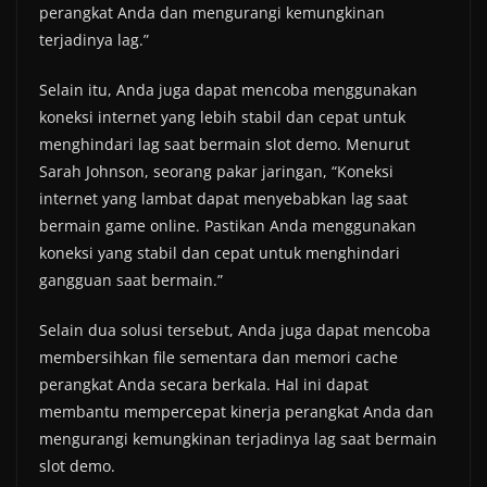
perangkat Anda dan mengurangi kemungkinan
terjadinya lag.”
Selain itu, Anda juga dapat mencoba menggunakan
koneksi internet yang lebih stabil dan cepat untuk
menghindari lag saat bermain slot demo. Menurut
Sarah Johnson, seorang pakar jaringan, “Koneksi
internet yang lambat dapat menyebabkan lag saat
bermain game online. Pastikan Anda menggunakan
koneksi yang stabil dan cepat untuk menghindari
gangguan saat bermain.”
Selain dua solusi tersebut, Anda juga dapat mencoba
membersihkan file sementara dan memori cache
perangkat Anda secara berkala. Hal ini dapat
membantu mempercepat kinerja perangkat Anda dan
mengurangi kemungkinan terjadinya lag saat bermain
slot demo.