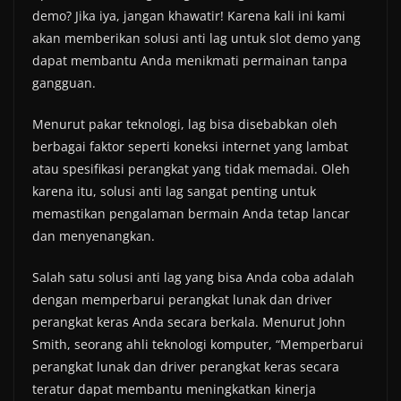
demo? Jika iya, jangan khawatir! Karena kali ini kami
akan memberikan solusi anti lag untuk slot demo yang
dapat membantu Anda menikmati permainan tanpa
gangguan.
Menurut pakar teknologi, lag bisa disebabkan oleh
berbagai faktor seperti koneksi internet yang lambat
atau spesifikasi perangkat yang tidak memadai. Oleh
karena itu, solusi anti lag sangat penting untuk
memastikan pengalaman bermain Anda tetap lancar
dan menyenangkan.
Salah satu solusi anti lag yang bisa Anda coba adalah
dengan memperbarui perangkat lunak dan driver
perangkat keras Anda secara berkala. Menurut John
Smith, seorang ahli teknologi komputer, “Memperbarui
perangkat lunak dan driver perangkat keras secara
teratur dapat membantu meningkatkan kinerja