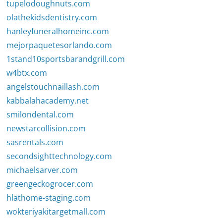
tupelodoughnuts.com
olathekidsdentistry.com
hanleyfuneralhomeinc.com
mejorpaquetesorlando.com
1stand10sportsbarandgrill.com
w4btx.com
angelstouchnaillash.com
kabbalahacademy.net
smilondental.com
newstarcollision.com
sasrentals.com
secondsighttechnology.com
michaelsarver.com
greengeckogrocer.com
hlathome-staging.com
wokteriyakitargetmall.com