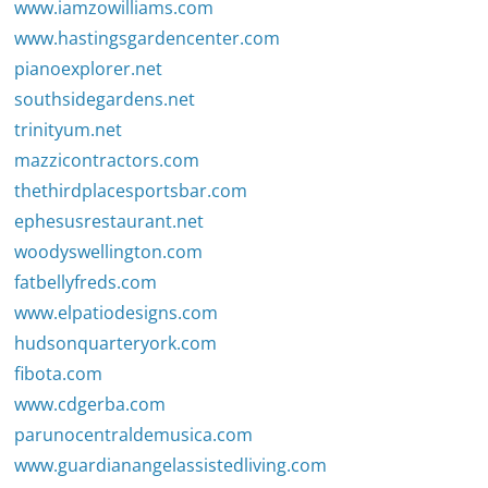
www.iamzowilliams.com
www.hastingsgardencenter.com
pianoexplorer.net
southsidegardens.net
trinityum.net
mazzicontractors.com
thethirdplacesportsbar.com
ephesusrestaurant.net
woodyswellington.com
fatbellyfreds.com
www.elpatiodesigns.com
hudsonquarteryork.com
fibota.com
www.cdgerba.com
parunocentraldemusica.com
www.guardianangelassistedliving.com