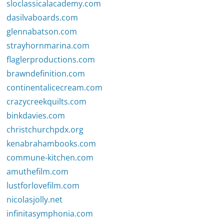
sloclassicalacademy.com
dasilvaboards.com
glennabatson.com
strayhornmarina.com
flaglerproductions.com
brawndefinition.com
continentalicecream.com
crazycreekquilts.com
binkdavies.com
christchurchpdx.org
kenabrahambooks.com
commune-kitchen.com
amuthefilm.com
lustforlovefilm.com
nicolasjolly.net
infinitasymphonia.com