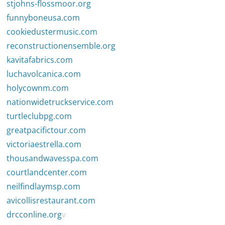
stjohns-flossmoor.org
funnyboneusa.com
cookiedustermusic.com
reconstructionensemble.org
kavitafabrics.com
luchavolcanica.com
holycownm.com
nationwidetruckservice.com
turtleclubpg.com
greatpacifictour.com
victoriaestrella.com
thousandwavesspa.com
courtlandcenter.com
neilfindlaymsp.com
avicollisrestaurant.com
drcconline.org
v