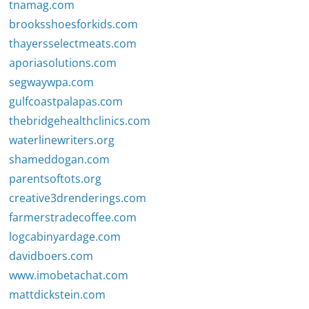
tnamag.com
brooksshoesforkids.com
thayersselectmeats.com
aporiasolutions.com
segwaywpa.com
gulfcoastpalapas.com
thebridgehealthclinics.com
waterlinewriters.org
shameddogan.com
parentsoftots.org
creative3drenderings.com
farmerstradecoffee.com
logcabinyardage.com
davidboers.com
www.imobetachat.com
mattdickstein.com