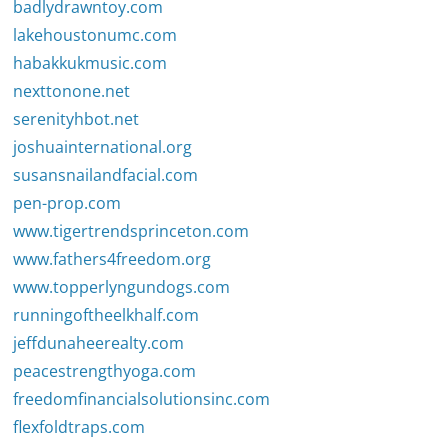
badlydrawntoy.com
lakehoustonumc.com
habakkukmusic.com
nexttonone.net
serenityhbot.net
joshuainternational.org
susansnailandfacial.com
pen-prop.com
www.tigertrendsprinceton.com
www.fathers4freedom.org
www.topperlyngundogs.com
runningoftheelkhalf.com
jeffdunaheerealty.com
peacestrengthyoga.com
freedomfinancialsolutionsinc.com
flexfoldtraps.com