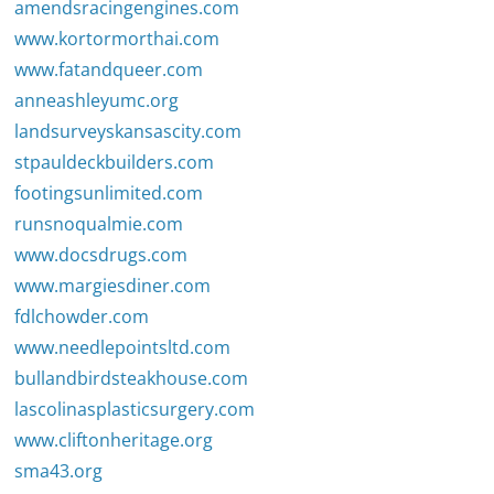
amendsracingengines.com
www.kortormorthai.com
www.fatandqueer.com
anneashleyumc.org
landsurveyskansascity.com
stpauldeckbuilders.com
footingsunlimited.com
runsnoqualmie.com
www.docsdrugs.com
www.margiesdiner.com
fdlchowder.com
www.needlepointsltd.com
bullandbirdsteakhouse.com
lascolinasplasticsurgery.com
www.cliftonheritage.org
sma43.org