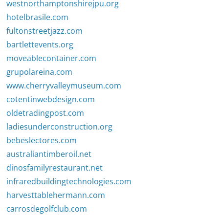
westnorthamptonshirejpu.org
hotelbrasile.com
fultonstreetjazz.com
bartlettevents.org
moveablecontainer.com
grupolareina.com
www.cherryvalleymuseum.com
cotentinwebdesign.com
oldetradingpost.com
ladiesunderconstruction.org
bebeslectores.com
australiantimberoil.net
dinosfamilyrestaurant.net
infraredbuildingtechnologies.com
harvesttablehermann.com
carrosdegolfclub.com