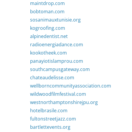
maintdrop.com
bobtoman.com
sosanimauxtunisie.org
kogroofing.com
alpinedentist.net
radioenergiadance.com
kookotheek.com
panayiotislamprou.com
southcampusgateway.com
chateaudelisse.com
wellborncommunityassociation.com
wildwoodfilmfestival.com
westnorthamptonshirejpu.org
hotelbrasile.com
fultonstreetjazz.com
bartlettevents.org