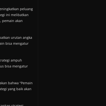
 meningkatkan peluang
egi ini melibatkan
g, pemain akan
libatkan urutan angka
ain bisa mengatur
Strategi ampuh
rus bisa mengatur
atakan bahwa “Pemain
ategi yang baik akan
rapkan strategi