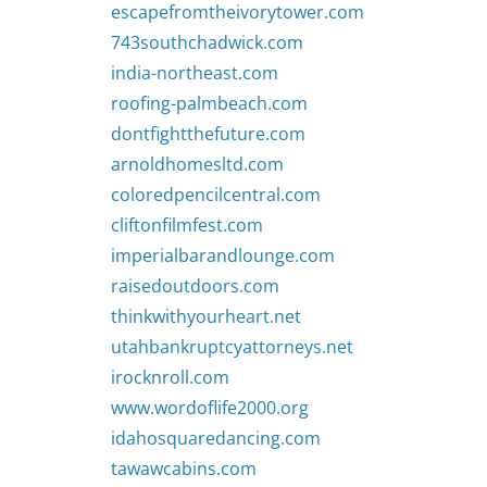
escapefromtheivorytower.com
743southchadwick.com
india-northeast.com
roofing-palmbeach.com
dontfightthefuture.com
arnoldhomesltd.com
coloredpencilcentral.com
cliftonfilmfest.com
imperialbarandlounge.com
raisedoutdoors.com
thinkwithyourheart.net
utahbankruptcyattorneys.net
irocknroll.com
www.wordoflife2000.org
idahosquaredancing.com
tawawcabins.com