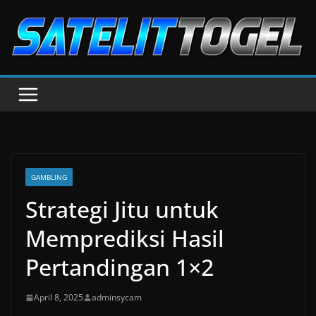
Skip
to
content
GAMBLING
Strategi Jitu untuk
Memprediksi Hasil
Pertandingan 1×2
April 8, 2025
adminsycam