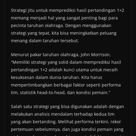
Strategi jitu untuk memprediksi hasil pertandingan 1×2
memang menjadi hal yang sangat penting bagi para
pecinta taruhan olahraga. Dengan menggunakan
strategi yang tepat, kita bisa meningkatkan peluang
menang dalam taruhan tersebut.
Menurut pakar taruhan olahraga, John Morrison,
“Memiliki strategi yang solid dalam memprediksi hasil
pertandingan 1×2 adalah kunci utama untuk meraih
kesuksesan dalam dunia taruhan. Kita harus
mempertimbangkan berbagai faktor seperti performa
tim, statistik head-to-head, dan kondisi pemain.”
Salah satu strategi yang bisa digunakan adalah dengan
melakukan analisis mendalam terhadap kedua tim
yang akan bertanding. Melihat performa terkini, rekor
pertemuan sebelumnya, dan juga kondisi pemain yang