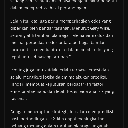
sedang cedera atau absen bisa menjadi faktor penentu
dalam memprediksi hasil pertandingan.
Selain itu, kita juga perlu memperhatikan odds yang
diberikan oleh bandar taruhan. Menurut Gary Wise,
seorang ahli taruhan olahraga, “Memahami odds dan
melihat perbedaan odds antara berbagai bandar
taruhan bisa membantu kita dalam memilih tim yang
tepat untuk dipasang taruhan.”
Penting juga untuk tidak terlalu terbawa emosi dan
selalu mengikuti logika dalam melakukan prediksi.
Hindari membuat keputusan berdasarkan faktor
emosional semata, dan lebih fokus pada analisis yang
rasional.
Dengan menerapkan strategi jitu dalam memprediksi
hasil pertandingan 1×2, kita dapat meningkatkan
peluang menang dalam taruhan olahraga. Ingatlah