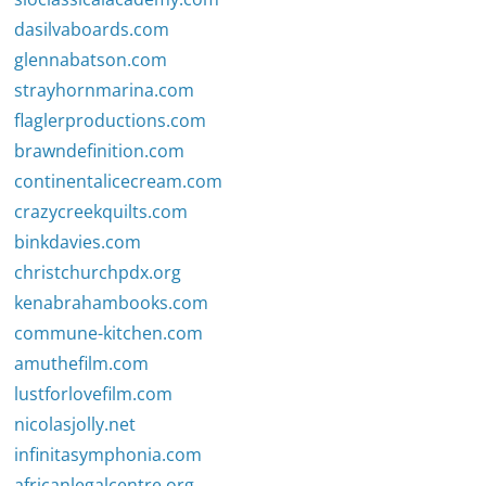
dasilvaboards.com
glennabatson.com
strayhornmarina.com
flaglerproductions.com
brawndefinition.com
continentalicecream.com
crazycreekquilts.com
binkdavies.com
christchurchpdx.org
kenabrahambooks.com
commune-kitchen.com
amuthefilm.com
lustforlovefilm.com
nicolasjolly.net
infinitasymphonia.com
africanlegalcentre.org