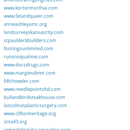
www.kortormorthai.com
www.fatandqueer.com
anneashleyumc.org
landsurveyskansascity.com
stpauldeckbuilders.com
footingsunlimited.com
runsnoqualmie.com
www.docsdrugs.com
www.margiesdiner.com
fdlchowder.com
www.needlepointsltd.com
bullandbirdsteakhouse.com
lascolinasplasticsurgery.com
www.cliftonheritage.org
sma43.org
remodelingchicagoonline.com