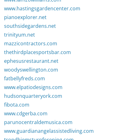
www.hastingsgardencenter.com
pianoexplorer.net
southsidegardens.net
trinityum.net
mazzicontractors.com
thethirdplacesportsbar.com
ephesusrestaurant.net
woodyswellington.com
fatbellyfreds.com
www.elpatiodesigns.com
hudsonquarteryork.com
fibota.com
www.cdgerba.com
parunocentraldemusica.com
www.guardianangelassistedliving.com
trondhjemsturnforening.com