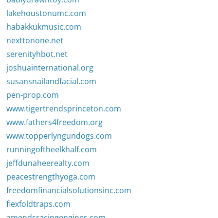
lakehoustonumc.com
habakkukmusic.com
nexttonone.net
serenityhbot.net
joshuainternational.org
susansnailandfacial.com
pen-prop.com
www.tigertrendsprinceton.com
www.fathers4freedom.org
www.topperlyngundogs.com
runningoftheelkhalf.com
jeffdunaheerealty.com
peacestrengthyoga.com
freedomfinancialsolutionsinc.com
flexfoldtraps.com
amendsracingengines.com