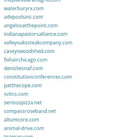
waterburyrx.com
advpoolsinc.com
angelosatthepoint.com
indianapastorsalliance.com
valleyoakssteakcompany.com
caseyswoodshed.com
fixhairchicago.com
denizliesnaf.com
constitutionconferences.com
patthecope.com
svitcs.com
seriouspizza.net
compassroseband.net
altumcore.com
animal-drive.com
tnamag.com