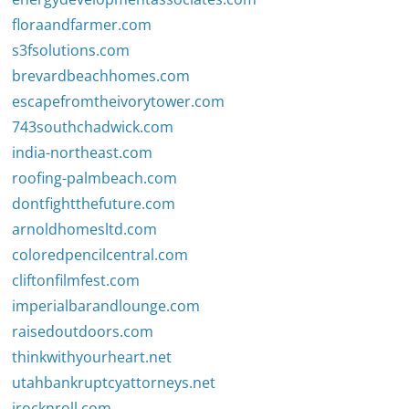
floraandfarmer.com
s3fsolutions.com
brevardbeachhomes.com
escapefromtheivorytower.com
743southchadwick.com
india-northeast.com
roofing-palmbeach.com
dontfightthefuture.com
arnoldhomesltd.com
coloredpencilcentral.com
cliftonfilmfest.com
imperialbarandlounge.com
raisedoutdoors.com
thinkwithyourheart.net
utahbankruptcyattorneys.net
irocknroll.com