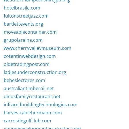
hotelbrasile.com
fultonstreetjazz.com
bartlettevents.org
moveablecontainer.com
grupolareina.com
www.cherryvalleymuseum.com
cotentinwebdesign.com
oldetradingpost.com
ladiesunderconstruction.org
bebeslectores.com
australiantimberoil.net
dinosfamilyrestaurant.net
infraredbuildingtechnologies.com
harvesttablehermann.com
carrosdegolfclub.com
energydevelopmentassociates.com