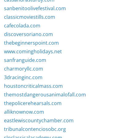
sanbenitoolivefestival.com
classicmoviestills.com
cafecolada.com
discoversoriano.com
thebeginnerspoint.com
www.comingholidays.net
sanfranguide.com
charmoryllc.com
3dracinginc.com
houstoncriticalmass.com
themostdangerousanimalofall.com
thepolicerehearsals.com
alliknownow.com
eastlewiscountychamber.com
tribunalcontenciosobc.org
sloclassicalacademy.com