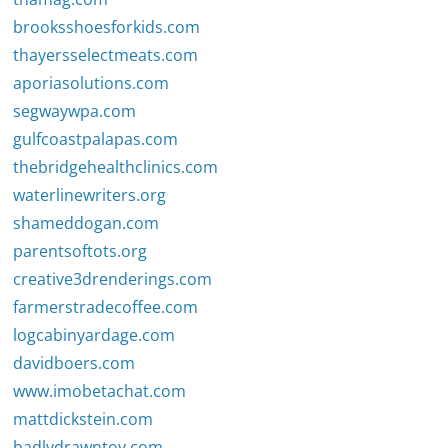
brooksshoesforkids.com
thayersselectmeats.com
aporiasolutions.com
segwaywpa.com
gulfcoastpalapas.com
thebridgehealthclinics.com
waterlinewriters.org
shameddogan.com
parentsoftots.org
creative3drenderings.com
farmerstradecoffee.com
logcabinyardage.com
davidboers.com
www.imobetachat.com
mattdickstein.com
badlydrawntoy.com