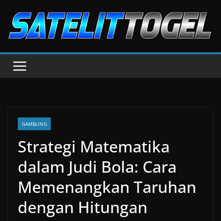
Skip
to
content
GAMBLING
Strategi Matematika
dalam Judi Bola: Cara
Memenangkan Taruhan
dengan Hitungan