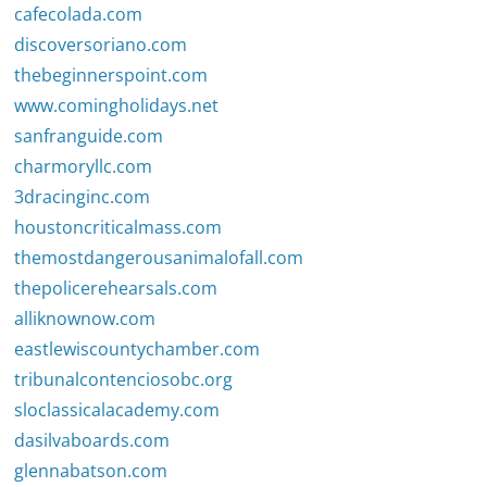
cafecolada.com
discoversoriano.com
thebeginnerspoint.com
www.comingholidays.net
sanfranguide.com
charmoryllc.com
3dracinginc.com
houstoncriticalmass.com
themostdangerousanimalofall.com
thepolicerehearsals.com
alliknownow.com
eastlewiscountychamber.com
tribunalcontenciosobc.org
sloclassicalacademy.com
dasilvaboards.com
glennabatson.com