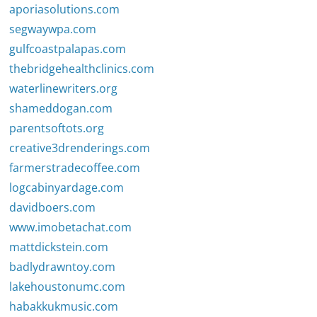
aporiasolutions.com
segwaywpa.com
gulfcoastpalapas.com
thebridgehealthclinics.com
waterlinewriters.org
shameddogan.com
parentsoftots.org
creative3drenderings.com
farmerstradecoffee.com
logcabinyardage.com
davidboers.com
www.imobetachat.com
mattdickstein.com
badlydrawntoy.com
lakehoustonumc.com
habakkukmusic.com