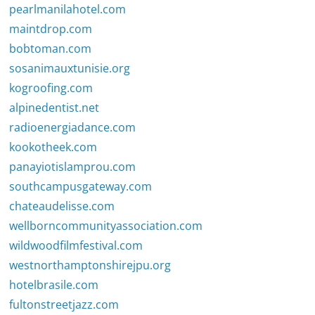
pearlmanilahotel.com
maintdrop.com
bobtoman.com
sosanimauxtunisie.org
kogroofing.com
alpinedentist.net
radioenergiadance.com
kookotheek.com
panayiotislamprou.com
southcampusgateway.com
chateaudelisse.com
wellborncommunityassociation.com
wildwoodfilmfestival.com
westnorthamptonshirejpu.org
hotelbrasile.com
fultonstreetjazz.com