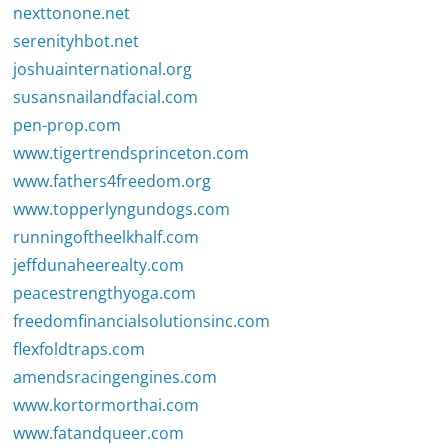
nexttonone.net
serenityhbot.net
joshuainternational.org
susansnailandfacial.com
pen-prop.com
www.tigertrendsprinceton.com
www.fathers4freedom.org
www.topperlyngundogs.com
runningoftheelkhalf.com
jeffdunaheerealty.com
peacestrengthyoga.com
freedomfinancialsolutionsinc.com
flexfoldtraps.com
amendsracingengines.com
www.kortormorthai.com
www.fatandqueer.com