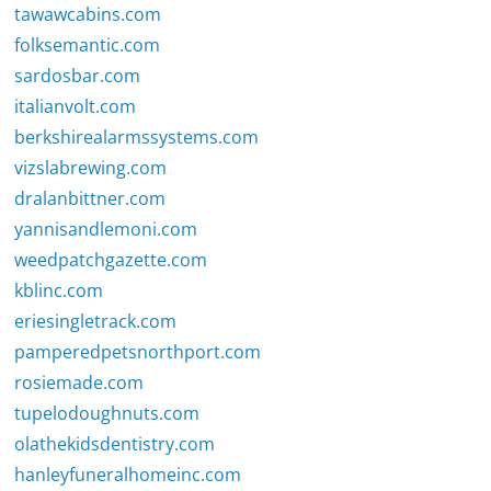
tawawcabins.com
folksemantic.com
sardosbar.com
italianvolt.com
berkshirealarmssystems.com
vizslabrewing.com
dralanbittner.com
yannisandlemoni.com
weedpatchgazette.com
kblinc.com
eriesingletrack.com
pamperedpetsnorthport.com
rosiemade.com
tupelodoughnuts.com
olathekidsdentistry.com
hanleyfuneralhomeinc.com