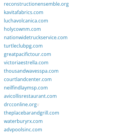
reconstructionensemble.org
kavitafabrics.com
luchavolcanica.com
holycownm.com
nationwidetruckservice.com
turtleclubpg.com
greatpacifictour.com
victoriaestrella.com
thousandwavesspa.com
courtlandcenter.com
neilfindlaymsp.com
avicollisrestaurant.com
drcconline.org
v
theplacebarandgrill.com
waterburyrx.com
advpoolsinc.com