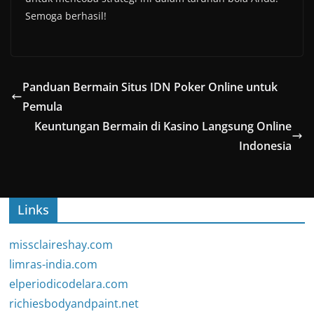
Semoga berhasil!
Panduan Bermain Situs IDN Poker Online untuk
Pemula
Keuntungan Bermain di Kasino Langsung Online
Indonesia
Links
missclaireshay.com
limras-india.com
elperiodicodelara.com
richiesbodyandpaint.net