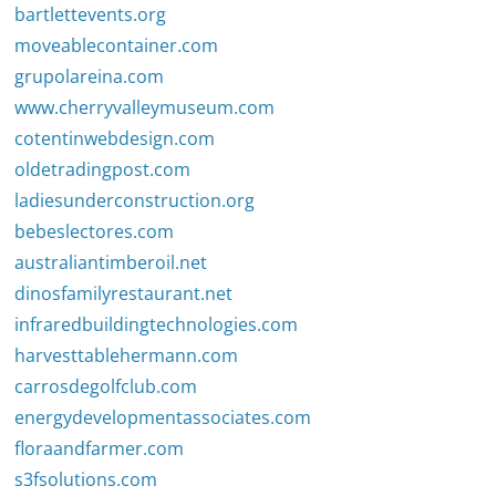
bartlettevents.org
moveablecontainer.com
grupolareina.com
www.cherryvalleymuseum.com
cotentinwebdesign.com
oldetradingpost.com
ladiesunderconstruction.org
bebeslectores.com
australiantimberoil.net
dinosfamilyrestaurant.net
infraredbuildingtechnologies.com
harvesttablehermann.com
carrosdegolfclub.com
energydevelopmentassociates.com
floraandfarmer.com
s3fsolutions.com