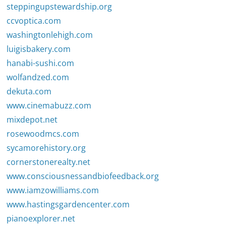
steppingupstewardship.org
ccvoptica.com
washingtonlehigh.com
luigisbakery.com
hanabi-sushi.com
wolfandzed.com
dekuta.com
www.cinemabuzz.com
mixdepot.net
rosewoodmcs.com
sycamorehistory.org
cornerstonerealty.net
www.consciousnessandbiofeedback.org
www.iamzowilliams.com
www.hastingsgardencenter.com
pianoexplorer.net