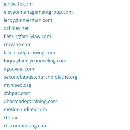
jenwaite.com
elevatemanagementgroup.com
leroyzimmerman.com
drfinley.net
flemingfamilylaw.com
rnrwine.com
lakeoswegorowing.com
fuquayfamilycounseling.com
agouveia.com
secondbaptistchurchofolathe.org
mymseo.org
chhpac.com
dharmadogtraining.com
motionaudiotx.com
rttl.me
rescomheating.com