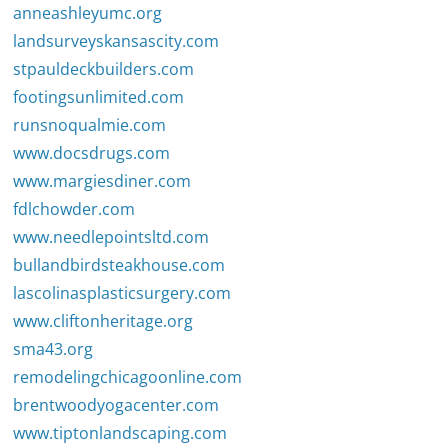
anneashleyumc.org
landsurveyskansascity.com
stpauldeckbuilders.com
footingsunlimited.com
runsnoqualmie.com
www.docsdrugs.com
www.margiesdiner.com
fdlchowder.com
www.needlepointsltd.com
bullandbirdsteakhouse.com
lascolinasplasticsurgery.com
www.cliftonheritage.org
sma43.org
remodelingchicagoonline.com
brentwoodyogacenter.com
www.tiptonlandscaping.com