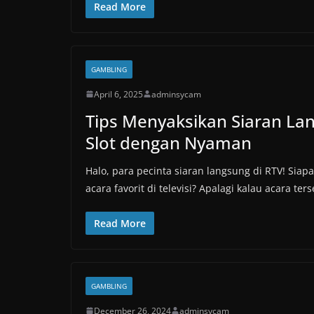
Read More
GAMBLING
April 6, 2025
adminsycam
Tips Menyaksikan Siaran La
Slot dengan Nyaman
Halo, para pecinta siaran langsung di RTV! Sia
acara favorit di televisi? Apalagi kalau acara ter
Read More
GAMBLING
December 26, 2024
adminsycam