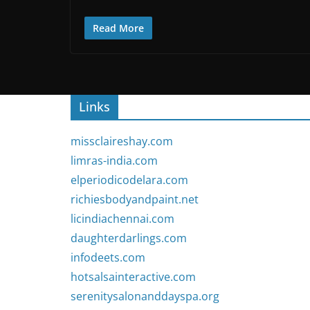
Read More
Links
missclaireshay.com
limras-india.com
elperiodicodelara.com
richiesbodyandpaint.net
licindiachennai.com
daughterdarlings.com
infodeets.com
hotsalsainteractive.com
serenitysalonanddayspa.org