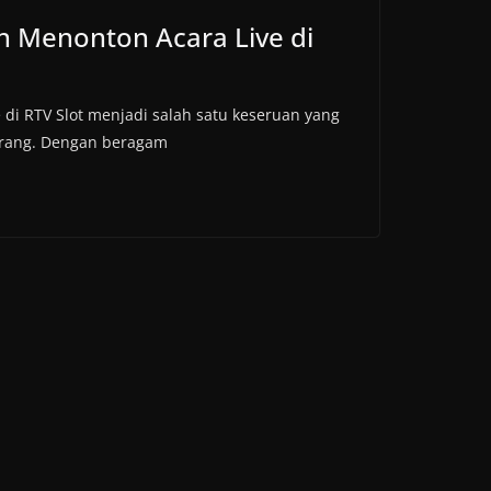
n Menonton Acara Live di
e di RTV Slot menjadi salah satu keseruan yang
 orang. Dengan beragam