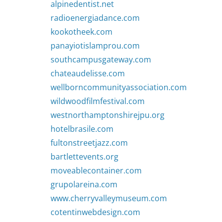
alpinedentist.net
radioenergiadance.com
kookotheek.com
panayiotislamprou.com
southcampusgateway.com
chateaudelisse.com
wellborncommunityassociation.com
wildwoodfilmfestival.com
westnorthamptonshirejpu.org
hotelbrasile.com
fultonstreetjazz.com
bartlettevents.org
moveablecontainer.com
grupolareina.com
www.cherryvalleymuseum.com
cotentinwebdesign.com