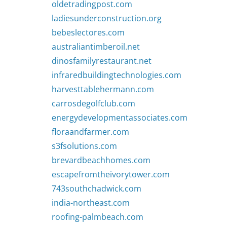
oldetradingpost.com
ladiesunderconstruction.org
bebeslectores.com
australiantimberoil.net
dinosfamilyrestaurant.net
infraredbuildingtechnologies.com
harvesttablehermann.com
carrosdegolfclub.com
energydevelopmentassociates.com
floraandfarmer.com
s3fsolutions.com
brevardbeachhomes.com
escapefromtheivorytower.com
743southchadwick.com
india-northeast.com
roofing-palmbeach.com