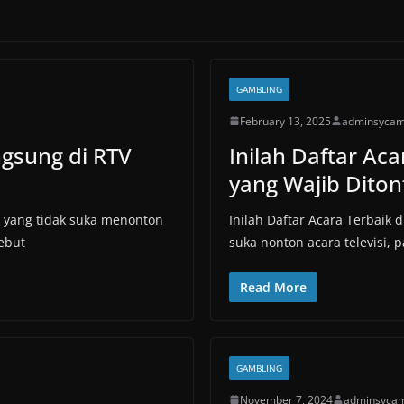
GAMBLING
February 13, 2025
adminsyca
ngsung di RTV
Inilah Daftar Aca
yang Wajib Dito
pa yang tidak suka menonton
Inilah Daftar Acara Terbaik 
sebut
suka nonton acara televisi, p
Read More
GAMBLING
November 7, 2024
adminsyca