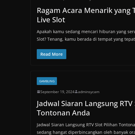
Ragam Acara Menarik yang T
Live Slot
Apakah kamu sedang mencari hiburan yang seru
Slot? Tenang, kamu berada di tempat yang tepat
Read More
GAMBLING
September 19, 2024
adminsycam
Jadwal Siaran Langsung RTV S
Tontonan Anda
Jadwal Siaran Langsung RTV Slot Pilihan Tonton
sedang hangat diperbincangkan oleh banyak ora