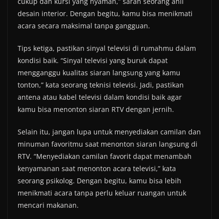
cukup dan kursi yang nyaman,” saran seorang ahli
desain interior. Dengan begitu, kamu bisa menikmati
acara secara maksimal tanpa gangguan.
Tips ketiga, pastikan sinyal televisi di rumahmu dalam
kondisi baik. “Sinyal televisi yang buruk dapat
mengganggu kualitas siaran langsung yang kamu
tonton,” kata seorang teknisi televisi. Jadi, pastikan
antena atau kabel televisi dalam kondisi baik agar
kamu bisa menonton siaran RTV dengan jernih.
Selain itu, jangan lupa untuk menyediakan camilan dan
minuman favoritmu saat menonton siaran langsung di
RTV. “Menyediakan camilan favorit dapat menambah
kenyamanan saat menonton acara televisi,” kata
seorang psikolog. Dengan begitu, kamu bisa lebih
menikmati acara tanpa perlu keluar ruangan untuk
mencari makanan.