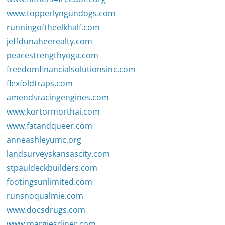
www.topperlyngundogs.com
runningoftheelkhalf.com
jeffdunaheerealty.com
peacestrengthyoga.com
freedomfinancialsolutionsinc.com
flexfoldtraps.com
amendsracingengines.com
www.kortormorthai.com
www.fatandqueer.com
anneashleyumc.org
landsurveyskansascity.com
stpauldeckbuilders.com
footingsunlimited.com
runsnoqualmie.com
www.docsdrugs.com
www.margiesdiner.com