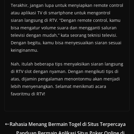
Terakhir, jangan lupa untuk menyiapkan remote control
atau aplikasi TV di smartphone untuk mengontrol
siaran langsung di RTV. “Dengan remote control, kamu
bisa mengatur volume suara dan mengganti saluran
televisi dengan mudah,” kata seorang teknisi televisi.
Dengan begitu, kamu bisa menyesuaikan siaran sesuai
keinginanmu.
Nah, itulah beberapa tips menyaksikan siaran langsung
di RTV slot dengan nyaman. Dengan mengikuti tips di
atas, dijamin pengalaman menontonmu akan menjadi
lebih menyenangkan. Selamat menikmati acara
favoritmu di RTV!
Rahasia Menang Bermain Togel di Situs Terpercaya
Panduan Bermain Aplikasi Situs Poker Online di