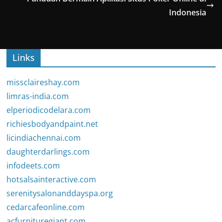
Indonesia
Links
missclaireshay.com
limras-india.com
elperiodicodelara.com
richiesbodyandpaint.net
licindiachennai.com
daughterdarlings.com
infodeets.com
hotsalsainteractive.com
serenitysalonanddayspa.org
cedarcafeonline.com
acfurnituregiant.com