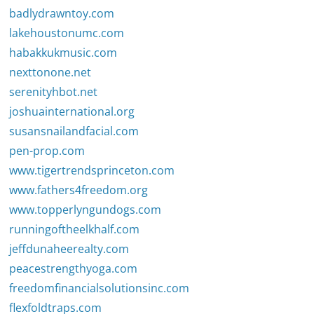
badlydrawntoy.com
lakehoustonumc.com
habakkukmusic.com
nexttonone.net
serenityhbot.net
joshuainternational.org
susansnailandfacial.com
pen-prop.com
www.tigertrendsprinceton.com
www.fathers4freedom.org
www.topperlyngundogs.com
runningoftheelkhalf.com
jeffdunaheerealty.com
peacestrengthyoga.com
freedomfinancialsolutionsinc.com
flexfoldtraps.com