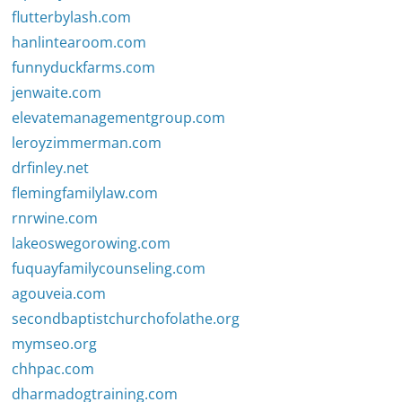
flutterbylash.com
hanlintearoom.com
funnyduckfarms.com
jenwaite.com
elevatemanagementgroup.com
leroyzimmerman.com
drfinley.net
flemingfamilylaw.com
rnrwine.com
lakeoswegorowing.com
fuquayfamilycounseling.com
agouveia.com
secondbaptistchurchofolathe.org
mymseo.org
chhpac.com
dharmadogtraining.com