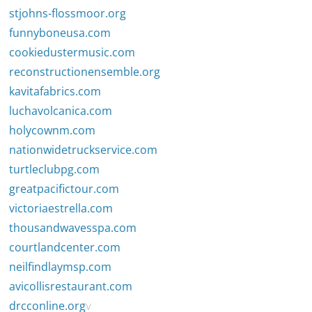
stjohns-flossmoor.org
funnyboneusa.com
cookiedustermusic.com
reconstructionensemble.org
kavitafabrics.com
luchavolcanica.com
holycownm.com
nationwidetruckservice.com
turtleclubpg.com
greatpacifictour.com
victoriaestrella.com
thousandwavesspa.com
courtlandcenter.com
neilfindlaymsp.com
avicollisrestaurant.com
drcconline.org
v