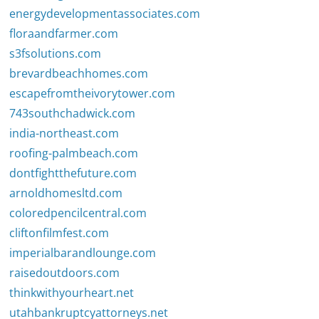
energydevelopmentassociates.com
floraandfarmer.com
s3fsolutions.com
brevardbeachhomes.com
escapefromtheivorytower.com
743southchadwick.com
india-northeast.com
roofing-palmbeach.com
dontfightthefuture.com
arnoldhomesltd.com
coloredpencilcentral.com
cliftonfilmfest.com
imperialbarandlounge.com
raisedoutdoors.com
thinkwithyourheart.net
utahbankruptcyattorneys.net