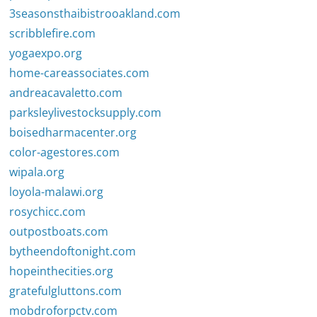
3seasonsthaibistrooakland.com
scribblefire.com
yogaexpo.org
home-careassociates.com
andreacavaletto.com
parksleylivestocksupply.com
boisedharmacenter.org
color-agestores.com
wipala.org
loyola-malawi.org
rosychicc.com
outpostboats.com
bytheendoftonight.com
hopeinthecities.org
gratefulgluttons.com
mobdroforpctv.com