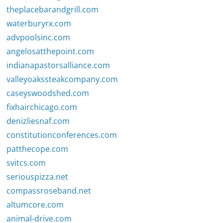
theplacebarandgrill.com
waterburyrx.com
advpoolsinc.com
angelosatthepoint.com
indianapastorsalliance.com
valleyoakssteakcompany.com
caseyswoodshed.com
fixhairchicago.com
denizliesnaf.com
constitutionconferences.com
patthecope.com
svitcs.com
seriouspizza.net
compassroseband.net
altumcore.com
animal-drive.com