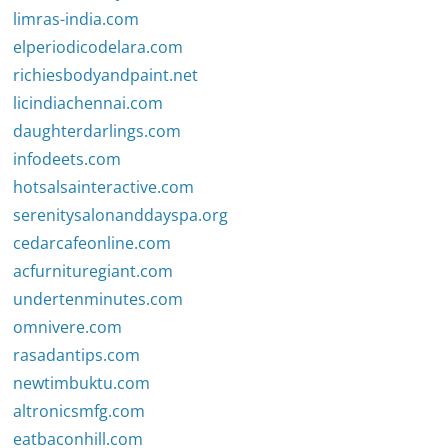
limras-india.com
elperiodicodelara.com
richiesbodyandpaint.net
licindiachennai.com
daughterdarlings.com
infodeets.com
hotsalsainteractive.com
serenitysalonanddayspa.org
cedarcafeonline.com
acfurnituregiant.com
undertenminutes.com
omnivere.com
rasadantips.com
newtimbuktu.com
altronicsmfg.com
eatbaconhill.com