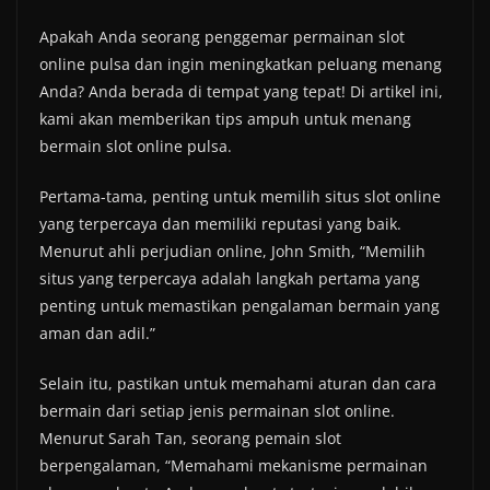
Apakah Anda seorang penggemar permainan slot
online pulsa dan ingin meningkatkan peluang menang
Anda? Anda berada di tempat yang tepat! Di artikel ini,
kami akan memberikan tips ampuh untuk menang
bermain slot online pulsa.
Pertama-tama, penting untuk memilih situs slot online
yang terpercaya dan memiliki reputasi yang baik.
Menurut ahli perjudian online, John Smith, “Memilih
situs yang terpercaya adalah langkah pertama yang
penting untuk memastikan pengalaman bermain yang
aman dan adil.”
Selain itu, pastikan untuk memahami aturan dan cara
bermain dari setiap jenis permainan slot online.
Menurut Sarah Tan, seorang pemain slot
berpengalaman, “Memahami mekanisme permainan