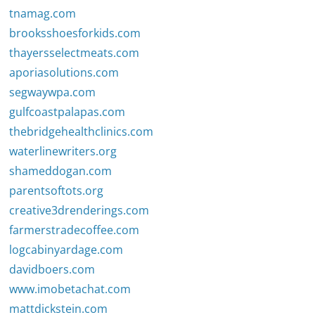
tnamag.com
brooksshoesforkids.com
thayersselectmeats.com
aporiasolutions.com
segwaywpa.com
gulfcoastpalapas.com
thebridgehealthclinics.com
waterlinewriters.org
shameddogan.com
parentsoftots.org
creative3drenderings.com
farmerstradecoffee.com
logcabinyardage.com
davidboers.com
www.imobetachat.com
mattdickstein.com