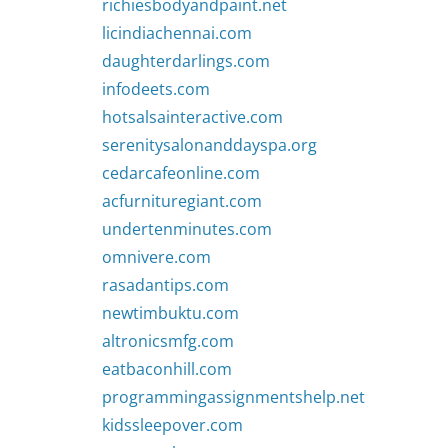
richiesbodyandpaint.net
licindiachennai.com
daughterdarlings.com
infodeets.com
hotsalsainteractive.com
serenitysalonanddayspa.org
cedarcafeonline.com
acfurnituregiant.com
undertenminutes.com
omnivere.com
rasadantips.com
newtimbuktu.com
altronicsmfg.com
eatbaconhill.com
programmingassignmentshelp.net
kidssleepover.com