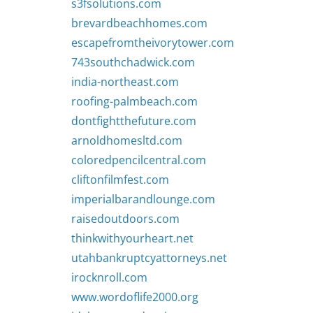
s3fsolutions.com
brevardbeachhomes.com
escapefromtheivorytower.com
743southchadwick.com
india-northeast.com
roofing-palmbeach.com
dontfightthefuture.com
arnoldhomesltd.com
coloredpencilcentral.com
cliftonfilmfest.com
imperialbarandlounge.com
raisedoutdoors.com
thinkwithyourheart.net
utahbankruptcyattorneys.net
irocknroll.com
www.wordoflife2000.org