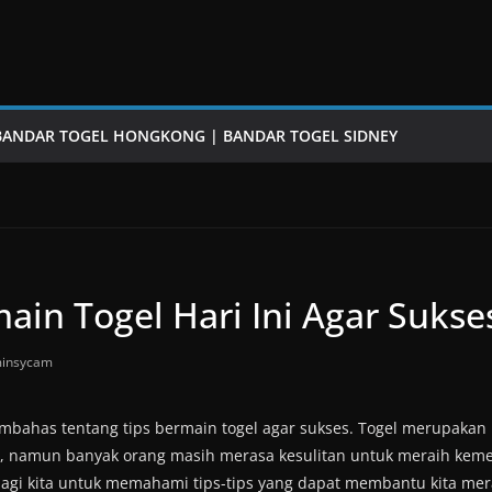
 BANDAR TOGEL HONGKONG | BANDAR TOGEL SIDNEY
ain Togel Hari Ini Agar Sukse
insycam
membahas tentang tips bermain togel agar sukses. Togel merupaka
a, namun banyak orang masih merasa kesulitan untuk meraih kem
 bagi kita untuk memahami tips-tips yang dapat membantu kita me