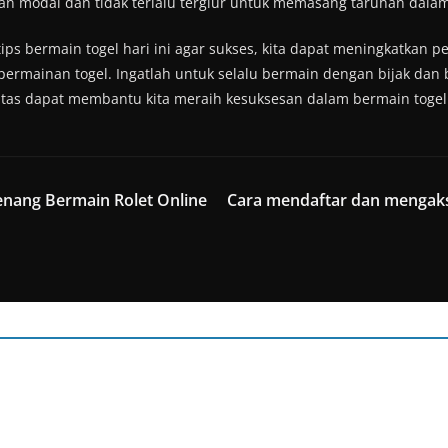
san modal dan tidak terlalu tergiur untuk memasang taruhan dalam
s bermain togel hari ini agar sukses, kita dapat meningkatkan p
rmainan togel. Ingatlah untuk selalu bermain dengan bijak dan
 atas dapat membantu kita meraih kesuksesan dalam bermain toge
nang Bermain Rolet Online
Cara mendaftar dan mengaks