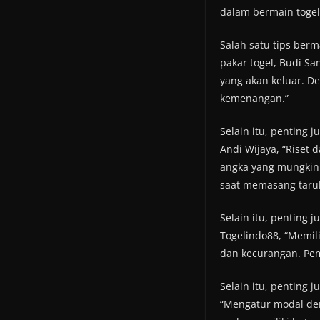
dalam bermain togel
Salah satu tips ber
pakar togel, Budi S
yang akan keluar. 
kemenangan.”
Selain itu, penting
Andi Wijaya, “Riset
angka yang mungkin 
saat memasang taru
Selain itu, penting 
Togelindo88, “Memil
dan kecurangan. Pem
Selain itu, penting 
“Mengatur modal de