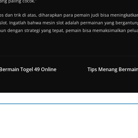
ng paling cocok.”
ps dan trik di atas, diharapkan para pemain judi bisa meningkat
slot. Ingatlah bahwa mesin slot adalah permainan yang bergantu
un dengan strategi yang tepat, pemain bisa memaksimalkan pel
ermain Togel 49 Online
Tips Menang Bermain