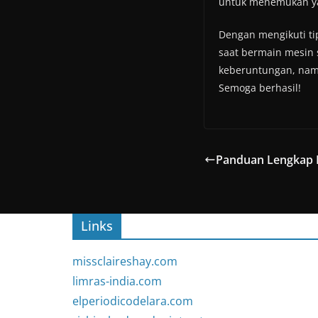
untuk menemukan ya
Dengan mengikuti ti
saat bermain mesin 
keberuntungan, nam
Semoga berhasil!
Panduan Lengkap B
Links
missclaireshay.com
limras-india.com
elperiodicodelara.com