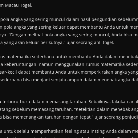
m Macau Togel.
 pola angka yang sering muncul dalam hasil pengundian sebelum
an pola angka yang sering keluar dapat membantu Anda untuk me
tnya. “Dengan melihat pola angka yang sering muncul, Anda bisa 
yang akan keluar berikutnya,” ujar seorang ahli togel.
us matematika sederhana untuk membantu Anda dalam menebak
ada keberuntungan, namun menggunakan rumus matematika seder
esar-kecil dapat membantu Anda untuk memperkirakan angka yang 
sederhana bisa menjadi senjata ampuh dalam menebak angka dal
alu terburu-buru dalam memasang taruhan. Sebaiknya, lakukan anal
atang sebelum memasang taruhan. “Ketelitian dalam menebak an
a bisa memenangkan taruhan dengan tepat,” ujar seorang penjud
a untuk selalu memperhatikan feeling atau insting Anda dalam m