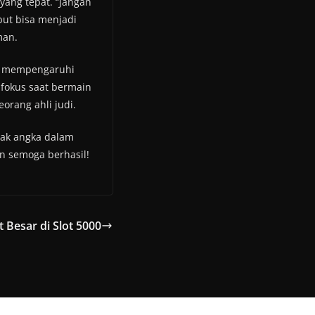
yang tepat. “Jangan
but bisa menjadi
man.
pat mempengaruhi
 fokus saat bermain
orang ahli judi.
bak angka dalam
n semoga berhasil!
Besar di Slot 5000