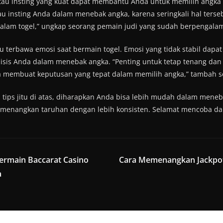
atau insting yang kuat dapat membantu Anda untuk memilih angka 
au insting Anda dalam menebak angka, karena seringkali hal terse
alam togel,” ungkap seorang pemain judi yang sudah berpengala
alu terbawa emosi saat bermain togel. Emosi yang tidak stabil da
lisis Anda dalam menebak angka. “Penting untuk tetap tenang dan
sa membuat keputusan yang tepat dalam memilih angka,” tambah se
ips jitu di atas, diharapkan Anda bisa lebih mudah dalam mene
menangkan taruhan dengan lebih konsisten. Selamat mencoba da
ermain Baccarat Casino
Cara Memenangkan Jackpot 
a