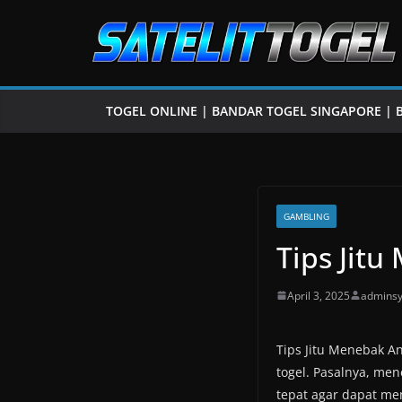
Skip
to
content
TOGEL ONLINE | BANDAR TOGEL SINGAPORE |
GAMBLING
Tips Jit
April 3, 2025
admins
Tips Jitu Menebak A
togel. Pasalnya, me
tepat agar dapat me