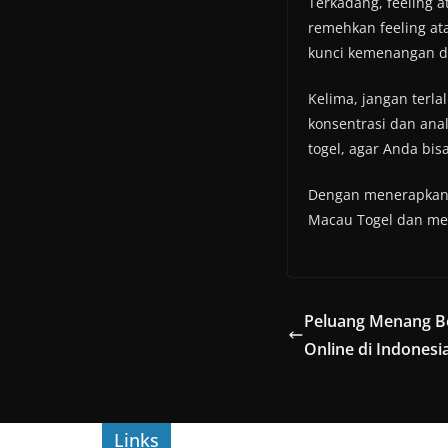
Terkadang, feeling 
remehkan feeling at
kunci kemenangan d
Kelima, jangan terl
konsentrasi dan ana
togel, agar Anda bi
Dengan menerapkan t
Macau Togel dan me
Peluang Menang B
Online di Indonesi
Links