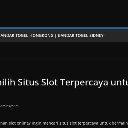
 BANDAR TOGEL HONGKONG | BANDAR TOGEL SIDNEY
lih Situs Slot Terpercaya unt
adminsycam
an slot online? Ingin mencari situs slot terpercaya untuk bermai