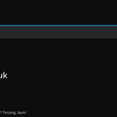
uk
n? Tenang, kami