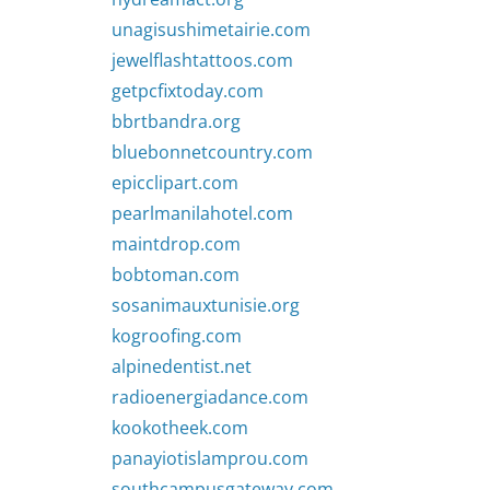
unagisushimetairie.com
jewelflashtattoos.com
getpcfixtoday.com
bbrtbandra.org
bluebonnetcountry.com
epicclipart.com
pearlmanilahotel.com
maintdrop.com
bobtoman.com
sosanimauxtunisie.org
kogroofing.com
alpinedentist.net
radioenergiadance.com
kookotheek.com
panayiotislamprou.com
southcampusgateway.com