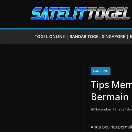
Skip
to
content
TOGEL ONLINE | BANDAR TOGEL SINGAPORE |
GAMBLING
Tips Memi
Bermain
November 11, 2024
Anda pecinta permain