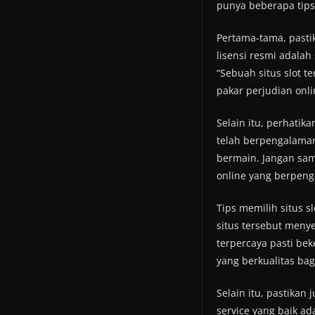
punya beberapa tips
Pertama-tama, pastik
lisensi resmi adala
“Sebuah situs slot t
pakar perjudian onli
Selain itu, perhatik
telah berpengalaman
bermain. Jangan sam
online yang berpen
Tips memilih situs s
situs tersebut meny
terpercaya pasti be
yang berkualitas bag
Selain itu, pastikan
service yang baik ad