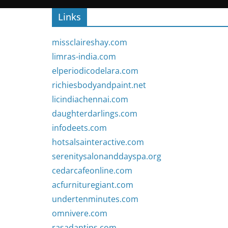
Links
missclaireshay.com
limras-india.com
elperiodicodelara.com
richiesbodyandpaint.net
licindiachennai.com
daughterdarlings.com
infodeets.com
hotsalsainteractive.com
serenitysalonanddayspa.org
cedarcafeonline.com
acfurnituregiant.com
undertenminutes.com
omnivere.com
rasadantips.com