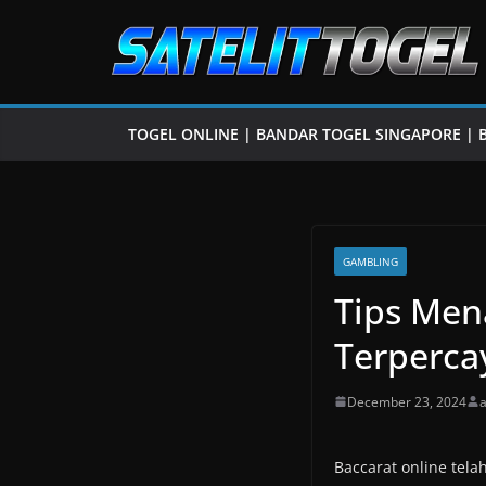
Skip
to
content
TOGEL ONLINE | BANDAR TOGEL SINGAPORE |
GAMBLING
Tips Men
Terperca
December 23, 2024
Baccarat online tela