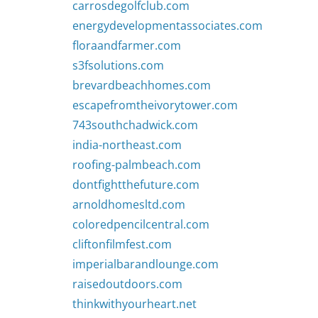
carrosdegolfclub.com
energydevelopmentassociates.com
floraandfarmer.com
s3fsolutions.com
brevardbeachhomes.com
escapefromtheivorytower.com
743southchadwick.com
india-northeast.com
roofing-palmbeach.com
dontfightthefuture.com
arnoldhomesltd.com
coloredpencilcentral.com
cliftonfilmfest.com
imperialbarandlounge.com
raisedoutdoors.com
thinkwithyourheart.net