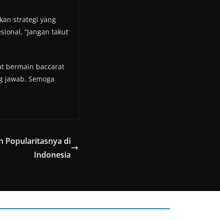
an strategi yang
ional, “Jangan takut
at bermain baccarat
ng jawab. Semoga
n Popularitasnya di
Indonesia