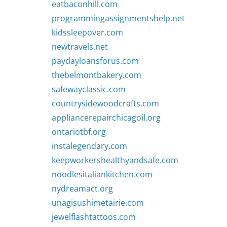
eatbaconhill.com
programmingassignmentshelp.net
kidssleepover.com
newtravels.net
paydayloansforus.com
thebelmontbakery.com
safewayclassic.com
countrysidewoodcrafts.com
appliancerepairchicagoil.org
ontariotbf.org
instalegendary.com
keepworkershealthyandsafe.com
noodlesitaliankitchen.com
nydreamact.org
unagisushimetairie.com
jewelflashtattoos.com