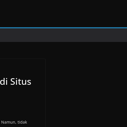
i Situs
. Namun, tidak