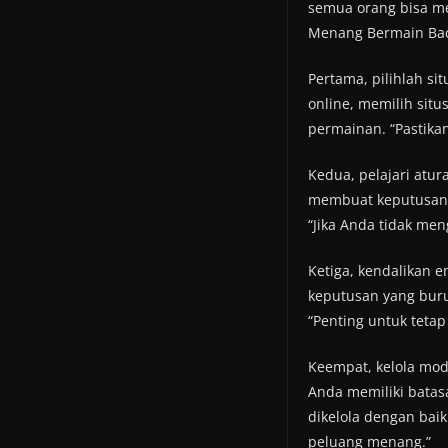
semua orang bisa men
Menang Bermain Bacc
Pertama, pilihlah si
online, memilih sit
permainan. “Pastikan
Kedua, pelajari atu
membuat keputusan 
“Jika Anda tidak me
Ketiga, kendalikan 
keputusan yang buru
“Penting untuk tetap
Keempat, kelola mod
Anda memiliki batas
dikelola dengan ba
peluang menang.”