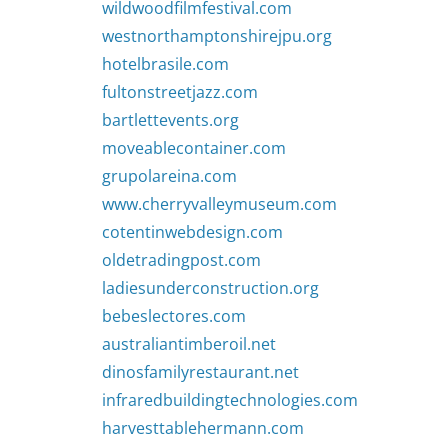
wildwoodfilmfestival.com
westnorthamptonshirejpu.org
hotelbrasile.com
fultonstreetjazz.com
bartlettevents.org
moveablecontainer.com
grupolareina.com
www.cherryvalleymuseum.com
cotentinwebdesign.com
oldetradingpost.com
ladiesunderconstruction.org
bebeslectores.com
australiantimberoil.net
dinosfamilyrestaurant.net
infraredbuildingtechnologies.com
harvesttablehermann.com