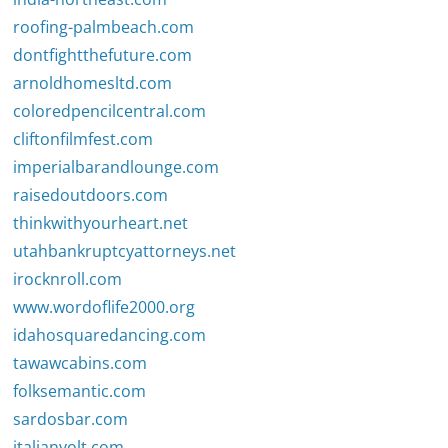
roofing-palmbeach.com
dontfightthefuture.com
arnoldhomesltd.com
coloredpencilcentral.com
cliftonfilmfest.com
imperialbarandlounge.com
raisedoutdoors.com
thinkwithyourheart.net
utahbankruptcyattorneys.net
irocknroll.com
www.wordoflife2000.org
idahosquaredancing.com
tawawcabins.com
folksemantic.com
sardosbar.com
italianvolt.com