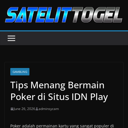
Skip
to
content
GAMBLING
Tips Menang Bermain
Poker di Situs IDN Play
June 26, 2026
adminsycam
Poker adalah permainan kartu yang sangat populer di