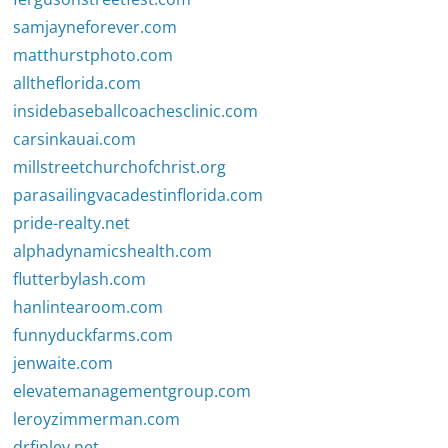
samjayneforever.com
matthurstphoto.com
alltheflorida.com
insidebaseballcoachesclinic.com
carsinkauai.com
millstreetchurchofchrist.org
parasailingvacadestinflorida.com
pride-realty.net
alphadynamicshealth.com
flutterbylash.com
hanlintearoom.com
funnyduckfarms.com
jenwaite.com
elevatemanagementgroup.com
leroyzimmerman.com
drfinley.net