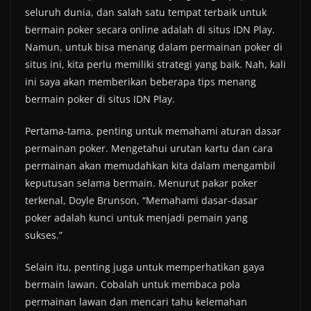
seluruh dunia, dan salah satu tempat terbaik untuk
bermain poker secara online adalah di situs IDN Play.
Namun, untuk bisa menang dalam permainan poker di
situs ini, kita perlu memiliki strategi yang baik. Nah, kali
ini saya akan memberikan beberapa tips menang
bermain poker di situs IDN Play.
Pertama-tama, penting untuk memahami aturan dasar
permainan poker. Mengetahui urutan kartu dan cara
permainan akan memudahkan kita dalam mengambil
keputusan selama bermain. Menurut pakar poker
terkenal, Doyle Brunson, “Memahami dasar-dasar
poker adalah kunci untuk menjadi pemain yang
sukses.”
Selain itu, penting juga untuk memperhatikan gaya
bermain lawan. Cobalah untuk membaca pola
permainan lawan dan mencari tahu kelemahan