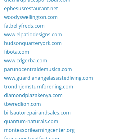
ephesusrestaurant.net
woodyswellington.com
fatbellyfreds.com
www.elpatiodesigns.com
hudsonquarteryork.com
fibota.com
www.cdgerba.com
parunocentraldemusica.com
www.guardianangelassistedliving.com
trondhjemsturnforening.com
diamondplazakenya.com
tbwredlion.com
billsautorepairandsales.com
quantum-naturals.com
montessorilearningcenter.org
fergusonstreetfest.com