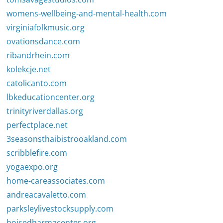
womens-wellbeing-and-mental-health.com
virginiafolkmusic.org
ovationsdance.com
ribandrhein.com
kolekcje.net
catolicanto.com
lbkeducationcenter.org
trinityriverdallas.org
perfectplace.net
3seasonsthaibistrooakland.com
scribblefire.com
yogaexpo.org
home-careassociates.com
andreacavaletto.com
parksleylivestocksupply.com
boisedharmacenter.org