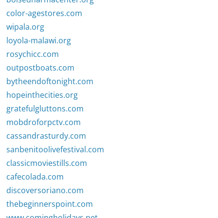
color-agestores.com
wipala.org
loyola-malawi.org
rosychicc.com
outpostboats.com
bytheendoftonight.com
hopeinthecities.org
gratefulgluttons.com
mobdroforpctv.com
cassandrasturdy.com
sanbenitoolivefestival.com
classicmoviestills.com
cafecolada.com
discoversoriano.com
thebeginnerspoint.com
www.comingholidays.net