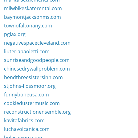
milwbikeskaterental.com
baymontjacksonms.com
townofaltonany.com
pglax.org
negativespacecleveland.com
liuteriapaoletti.com
sunriseandgoodpeople.com
chinesedrywallproblem.com
bendthreesistersinn.com
stjohns-flossmoor.org
funnyboneusa.com
cookiedustermusic.com
reconstructionensemble.org
kavitafabrics.com
luchavolcanica.com
holycownm.com